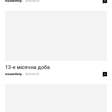
maxwelhelp
-
2018-04-03
0
13-е місячна доба
maxwelhelp
-
2018-04-02
0