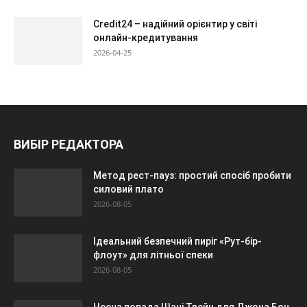
Credit24 – надійний орієнтир у світі
онлайн-кредитування
2026-04-25
ВИБІР РЕДАКТОРА
Метод рест-пауз: простий спосіб пробити
силовий плато
2026-08-05
Ідеальний безпечний пиріг «Рут-бір-
флоут» для літньої спеки
2026-08-05
Чесна порада Шані Твейн для Джона Бон