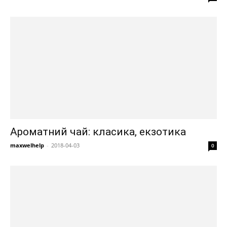
Ароматний чай: класика, екзотика
maxwelhelp
-
2018-04-03
0