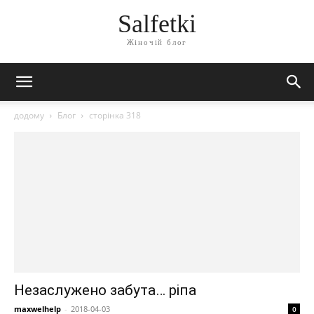
Salfetki
Жіночій блог
додому
Блог
сторінка 318
Незаслужено забута… ріпа
maxwelhelp
-
2018-04-03
0