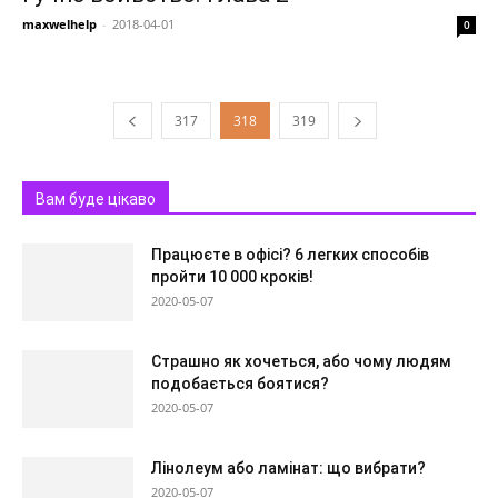
maxwelhelp
-
2018-04-01
0
317
318
319
Вам буде цікаво
Працюєте в офісі? 6 легких способів
пройти 10 000 кроків!
2020-05-07
Страшно як хочеться, або чому людям
подобається боятися?
2020-05-07
Лінолеум або ламінат: що вибрати?
2020-05-07