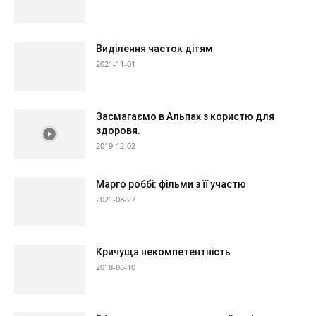
Виділення часток дітям
2021-11-01
Засмагаємо в Альпах з користю для
здоровя.
2019-12-02
Марго роббі: фільми з її участю
2021-08-27
Кричуща некомпетентність
2018-06-10