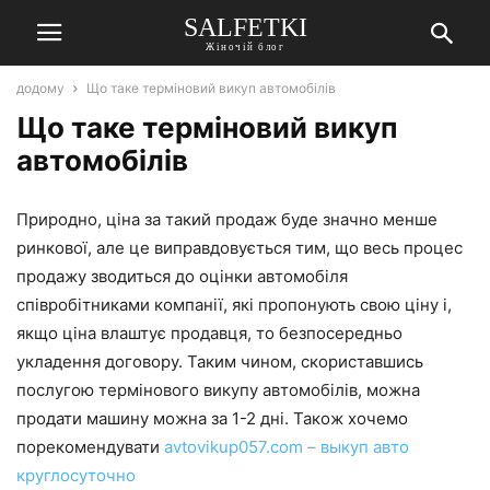
SALFETKI
Жіночій блог
додому
Що таке терміновий викуп автомобілів
Що таке терміновий викуп
автомобілів
Природно, ціна за такий продаж буде значно менше
ринкової, але це виправдовується тим, що весь процес
продажу зводиться до оцінки автомобіля
співробітниками компанії, які пропонують свою ціну і,
якщо ціна влаштує продавця, то безпосередньо
укладення договору. Таким чином, скориставшись
послугою термінового викупу автомобілів, можна
продати машину можна за 1-2 дні. Також хочемо
порекомендувати
avtovikup057.com – выкуп авто
круглосуточно