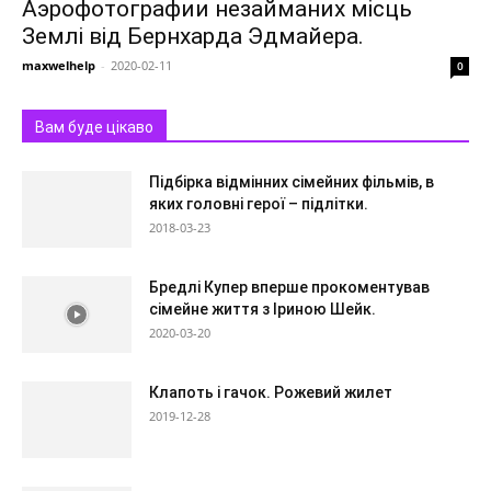
Аэрофотографии незайманих місць
Землі від Бернхарда Эдмайера.
maxwelhelp
-
2020-02-11
0
Вам буде цікаво
Підбірка відмінних сімейних фільмів, в
яких головні герої – підлітки.
2018-03-23
Бредлі Купер вперше прокоментував
сімейне життя з Іриною Шейк.
2020-03-20
Клапоть і гачок. Рожевий жилет
2019-12-28