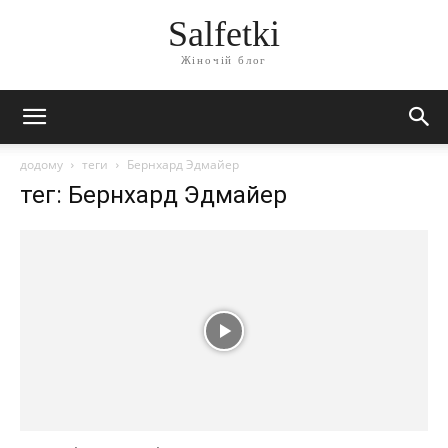
Salfetki
Жіночій блог
додому
теги
Бернхард Эдмайер
тег: Бернхард Эдмайер