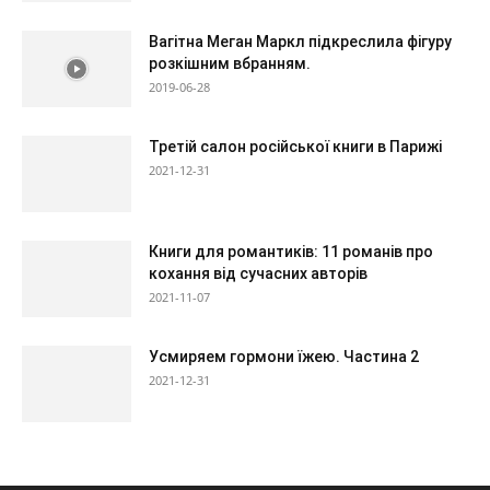
Вагітна Меган Маркл підкреслила фігуру
розкішним вбранням.
2019-06-28
Третій салон російської книги в Парижі
2021-12-31
Книги для романтиків: 11 романів про
кохання від сучасних авторів
2021-11-07
Усмиряем гормони їжею. Частина 2
2021-12-31