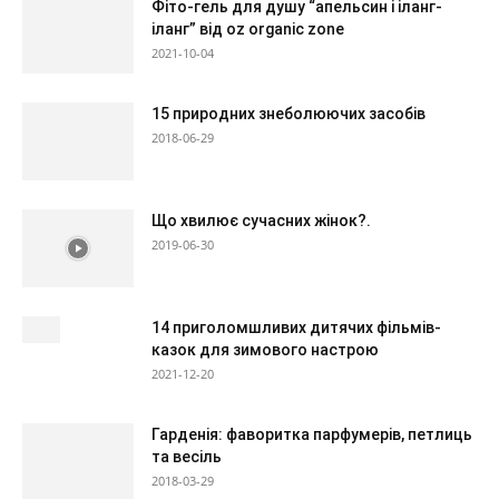
Фіто-гель для душу “апельсин і іланг-
іланг” від oz organic zone
2021-10-04
15 природних знеболюючих засобів
2018-06-29
Що хвилює сучасних жінок?.
2019-06-30
14 приголомшливих дитячих фільмів-
казок для зимового настрою
2021-12-20
Гарденія: фаворитка парфумерів, петлиць
та весіль
2018-03-29