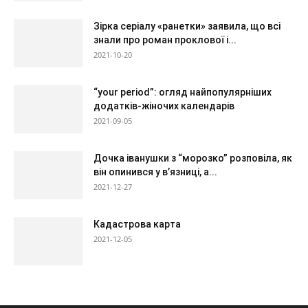
Зірка серіалу «ранетки» заявила, що всі
знали про роман проклової і...
2021-10-20
“your period”: огляд найпопулярніших
додатків-жіночих календарів
2021-09-05
Дочка іванушки з “морозко” розповіла, як
він опинився у в’язниці, а...
2021-12-27
Кадастрова карта
2021-12-05