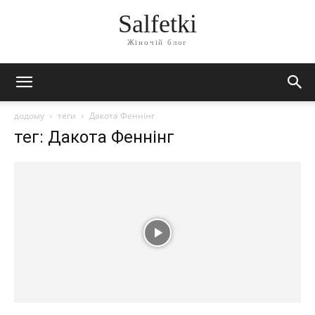
Salfetki
Жіночій блог
додому
теги
Дакота Феннінг
тег: Дакота Феннінг