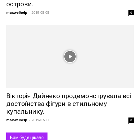
острови.
maxwelhelp
-
2019-08-08
0
Вікторія Дайнеко продемонструвала всі
достоїнства фігури в стильному
купальнику.
maxwelhelp
-
2019-07-21
0
Вам буде цікаво