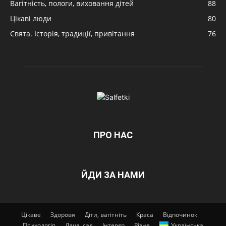
Вагітність, пологи, виховання дітей
88
Цікаві люди
80
Свята. Історія, традиції, привітання
76
ПРО НАС
ЙДИ ЗА НАМИ
Цікаве
Здоровя
Діти, вагітніть
Краса
Відпочинок
Психологія
Дача, сад
Інтерєр
Різне
Українська