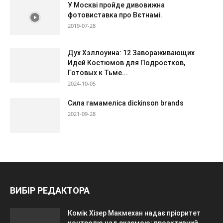
У Москві пройде дивовижна
фотовиставка про Вєтнамі.
2019-07-28
Дух Хэллоуина: 12 Завораживающих
Идей Костюмов для Подростков,
Готовых к Тьме...
2024-10-05
Сила гамамеліса dickinson brands
2021-09-28
ВИБІР РЕДАКТОРА
Комік Хізер Макмехан надає пріоритет
контролю над екземою: проактивний