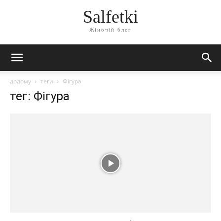
Salfetki
Жіночій блог
додому
теги
Фігура
тег: Фігура