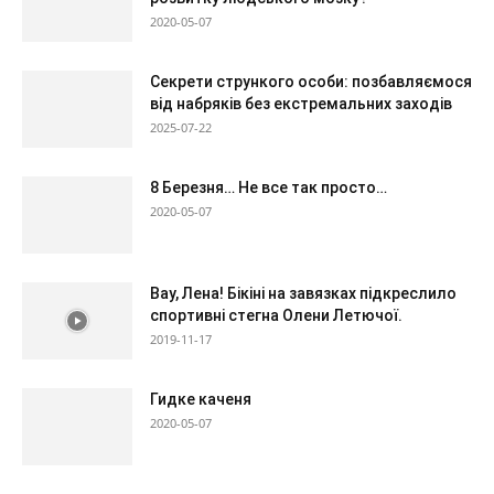
2020-05-07
Секрети стрункого особи: позбавляємося
від набряків без екстремальних заходів
2025-07-22
8 Березня… Не все так просто…
2020-05-07
Вау, Лена! Бікіні на завязках підкреслило
спортивні стегна Олени Летючої.
2019-11-17
Гидке каченя
2020-05-07