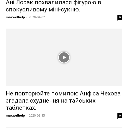
Ані Лорак похвалилася фігурою в
спокусливому міні-сукню.
maxwelhelp
-
2020-04-02
0
Не повторюйте помилок: Анфіса Чехова
згадала схуднення на тайських
таблетках.
maxwelhelp
-
2020-02-15
0