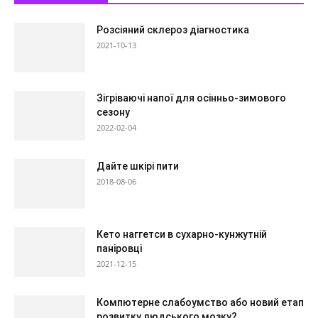
Розсіяний склероз діагностика
2021-10-13
Зігріваючі напої для осінньо-зимового
сезону
2022-02-04
Дайте шкірі пити
2018-08-06
Кето наггетси в сухарно-кунжутній
паніровці
2021-12-15
Компютерне слабоумство або новий етап
розвитку людського мозку?