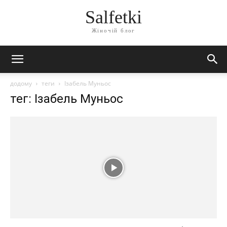
Salfetki
Жіночій блог
додому
теги
Ізабель Муньос
тег: Ізабель Муньос