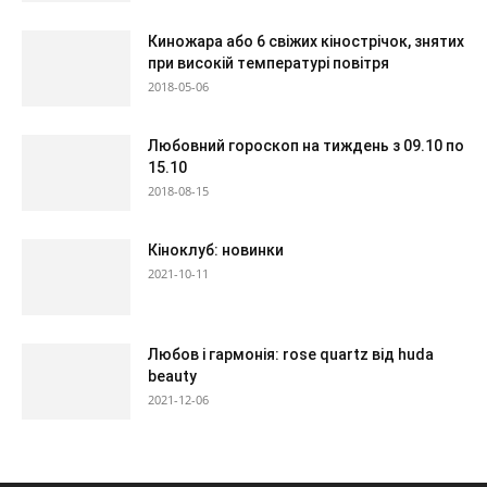
Киножара або 6 свіжих кінострічок, знятих
при високій температурі повітря
2018-05-06
Любовний гороскоп на тиждень з 09.10 по
15.10
2018-08-15
Кіноклуб: новинки
2021-10-11
Любов і гармонія: rose quartz від huda
beauty
2021-12-06