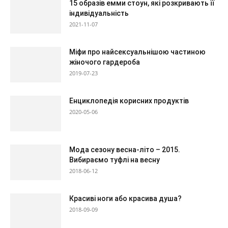
15 образів емми стоун, які розкривають її
індивідуальність
2021-11-07
Міфи про найсексуальнішою частиною
жіночого гардероба
2019-07-23
Енциклопедія корисних продуктів
2020-05-06
Мода сезону весна-літо – 2015.
Вибираємо туфлі на весну
2018-06-12
Красиві ноги або красива душа?
2018-09-09