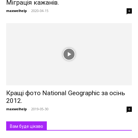
Міграція кажанів.
maxwelhelp
-
2020-04-15
0
Кращі фото National Geographic за осінь
2012.
maxwelhelp
-
2019-05-30
0
Вам буде цікаво