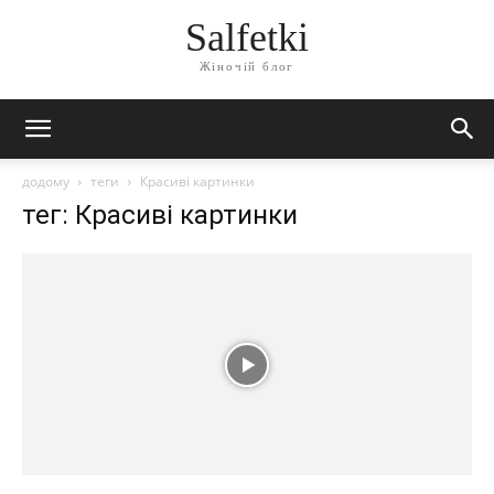
Salfetki
Жіночій блог
додому
теги
Красиві картинки
тег: Красиві картинки