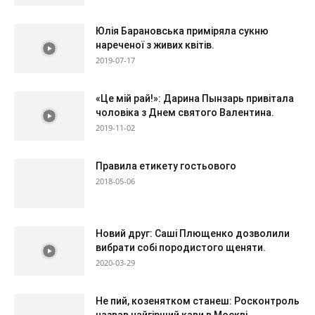
Юлія Барановська приміряла сукню
нареченої з живих квітів.
2019-07-17
«Це мій рай!»: Дарина Пынзарь привітала
чоловіка з Днем святого Валентина.
2019-11-02
Правила етикету гостьового
2018-05-06
Новий друг: Саші Плющенко дозволили
вибрати собі породистого щеняти.
2020-03-29
Не пий, козенятком станеш: Росконтроль
назвав найгірший кави в Москві.