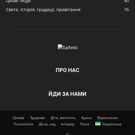
Цікаві люди
80
Свята. Історія, традиції, привітання
76
ПРО НАС
ЙДИ ЗА НАМИ
Цікаве
Здоровя
Діти, вагітніть
Краса
Відпочинок
Психологія
Дача, сад
Інтерєр
Різне
Українська
©