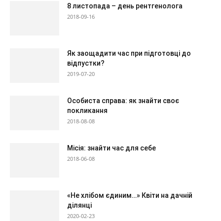
8 листопада – день рентгенолога
2018-09-16
Як заощадити час при підготовці до
відпустки?
2019-07-20
Особиста справа: як знайти своє
покликання
2018-08-08
Місія: знайти час для себе
2018-06-08
«Не хлібом єдиним…» Квіти на дачній
ділянці
2020-02-23