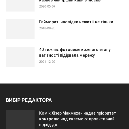
2020-05-07
Гайморит: наслідки нежиті і не тільки
2018-08-20
40 тижнів: фотосесія кожного етапу
вагітності підірвала мережу
2021-12-02
ВИБІР РЕДАКТОРА
Комік Хізер Макмехан надає пріоритет
контролю над екземою: проактивний
підхід до...