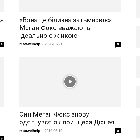
»:
«Вона це білизна затьмарює»:
Меган Фокс вважають
ідеальною жінкою.
maxwelhelp
-
2020-03-21
0
0
Син Меган Фокс знову
одягнувся як принцеса Діснея.
maxwelhelp
-
2019-06-19
0
0