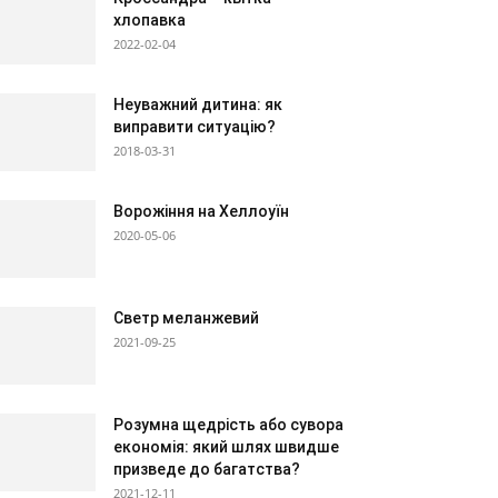
хлопавка
2022-02-04
Неуважний дитина: як
виправити ситуацію?
2018-03-31
Ворожіння на Хеллоуїн
2020-05-06
Светр меланжевий
2021-09-25
Розумна щедрість або сувора
економія: який шлях швидше
призведе до багатства?
2021-12-11