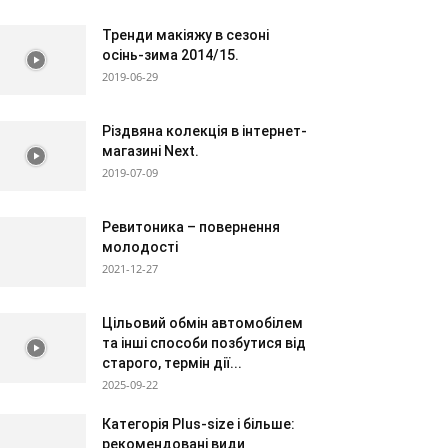
Тренди макіяжу в сезоні
осінь-зима 2014/15.
2019-06-29
Різдвяна колекція в інтернет-
магазині Next.
2019-07-09
Ревитоника – повернення
молодості
2021-12-27
Цільовий обмін автомобілем
та інші способи позбутися від
старого, термін дії...
2025-09-22
Категорія Plus-size і більше:
рекомендовані види