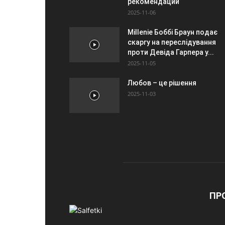
рекомендации
2025-11-06
Millenie Боббі Браун подає
скаргу на переслідування
проти Девіда Гарпера у...
2025-11-05
Любов – це рішення
2025-11-03
ПР