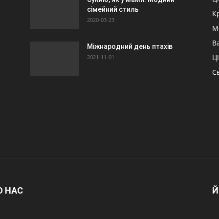
сімейний стиль
К
2020-03-23
М
Ва
Міжнародний день птахів
Ц
2021-11-01
Св
О НАС
Й