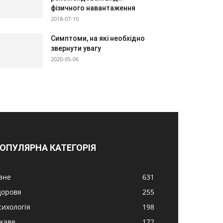
фізичного навантаження
2018-07-10
Симптоми, на які необхідно
звернути увагу
2020-05-06
ОПУЛЯРНА КАТЕГОРІЯ
ізне
631
доровя
255
сихологія
198
ікаве
172