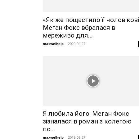
«Як же пощастило її чоловікові
Меган Фокс вбралася в
мереживо для...
maxwelhelp
-
2020-04-27
Я любила його: Меган Фокс
зізналася в роман з колегою
по...
maxwelhelp
-
2019-09-27