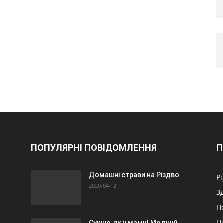
ПОПУЛЯРНІ ПОВІДОМЛЕННЯ
П
Домашні страви на Різдво
Р
2020-04-12
З
П
Ц
Сукню, як у мами! Модний