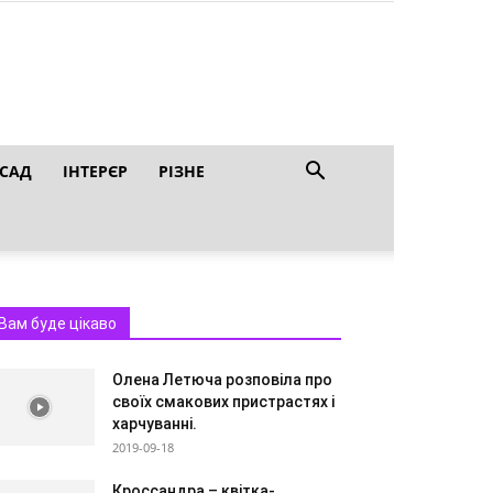
 САД
ІНТЕРЄР
РІЗНЕ
Вам буде цікаво
Олена Летюча розповіла про
своїх смакових пристрастях і
харчуванні.
2019-09-18
Кроссандра – квітка-