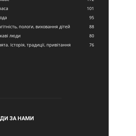
раса
101
ода
95
гітність, пологи, виховання дітей
88
ікаві люди
80
ята. Історія, традиції, привітання
76
ДИ ЗА НАМИ