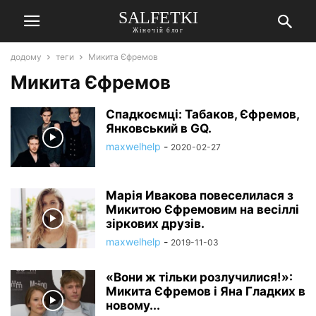
SALFETKI
Жіночій блог
додому
теги
Микита Єфремов
Микита Єфремов
Спадкоємці: Табаков, Єфремов,
Янковський в GQ.
maxwelhelp
-
2020-02-27
Марія Ивакова повеселилася з
Микитою Єфремовим на весіллі
зіркових друзів.
maxwelhelp
-
2019-11-03
«Вони ж тільки розлучилися!»:
Микита Єфремов і Яна Гладких в
новому...