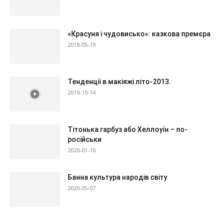
«Красуня і чудовисько»: казкова премєра
2018-05-19
Тенденції в макіяжі літо-2013.
2019-10-14
Тітонька гарбуз або Хеллоуїн – по-
російськи
2020-01-10
Банна культура народів світу
2020-05-07