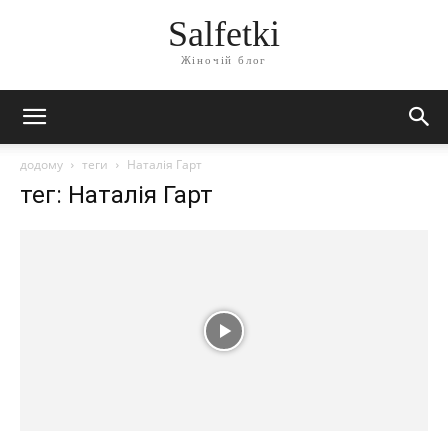
Salfetki
Жіночій блог
додому
теги
Наталія Гарт
тег: Наталія Гарт