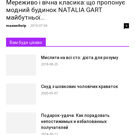
Мереживо і вічна класика: що пропонує
модний будинок NATALIA GART
майбутньої...
maxwelhelp
-
2019-07-04
0
Вам буде цікаво
Мислити на всі сто: дієта для розуму
2018-08-25
Снуд з шовкових чоловічих краваток
2020-05-07
Подарок-удача: Как порадовать
непостижимых и избалованных
получателей
2024-09-11