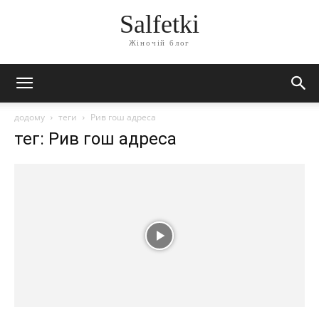
Salfetki
Жіночій блог
додому
теги
Рив гош адреса
тег: Рив гош адреса