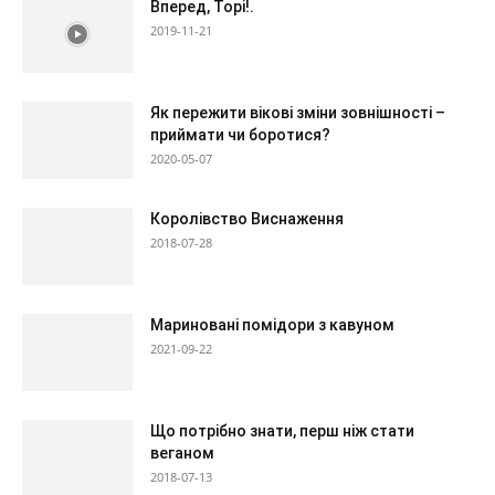
Вперед, Торі!.
2019-11-21
Як пережити вікові зміни зовнішності –
приймати чи боротися?
2020-05-07
Королівство Виснаження
2018-07-28
Мариновані помідори з кавуном
2021-09-22
Що потрібно знати, перш ніж стати
веганом
2018-07-13