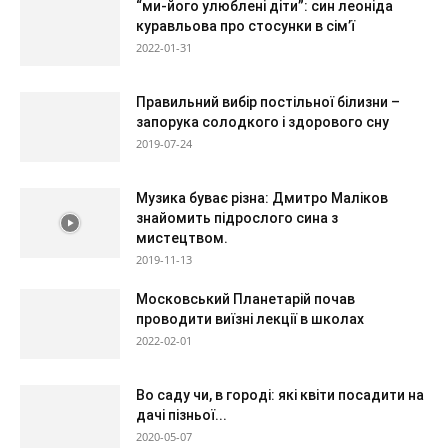
“ми-його улюблені діти”: син леоніда
куравльова про стосунки в сім’ї
2022-01-31
Правильний вибір постільної білизни –
запорука солодкого і здорового сну
2019-07-24
Музика буває різна: Дмитро Маліков
знайомить підрослого сина з
мистецтвом.
2019-11-13
Московський Планетарій почав
проводити виїзні лекції в школах
2022-02-01
Во саду чи, в городі: які квіти посадити на
дачі пізньої...
2020-05-07