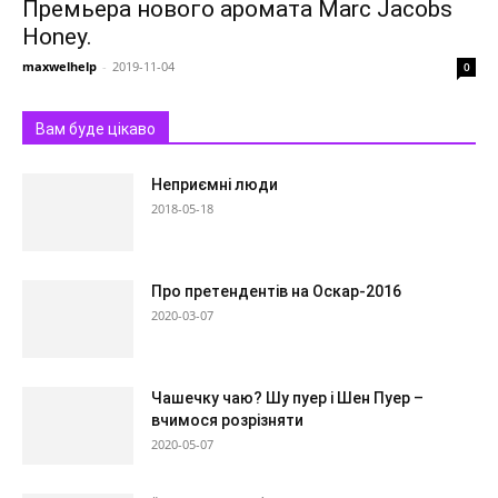
Премьера нового аромата Marc Jacobs
Honey.
maxwelhelp
-
2019-11-04
0
Вам буде цікаво
Неприємні люди
2018-05-18
Про претендентів на Оскар-2016
2020-03-07
Чашечку чаю? Шу пуер і Шен Пуер –
вчимося розрізняти
2020-05-07