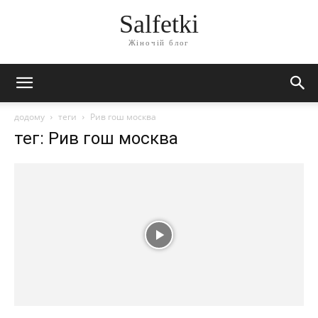
Salfetki
Жіночій блог
додому
теги
Рив гош москва
тег: Рив гош москва