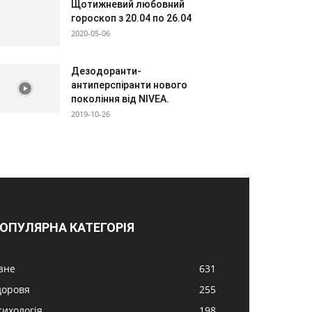
Щотижневий любовний
гороскоп з 20.04 по 26.04
2020-05-06
Дезодоранти-
антиперспіранти нового
покоління від NIVEA.
2019-10-26
ОПУЛЯРНА КАТЕГОРІЯ
ізне
631
доровя
255
сихологія
198