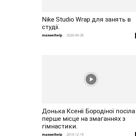
Nike Studio Wrap для занять в
студії.
maxwelhelp
-
2020-04-28
Донька Ксенії Бородіної посіла
перше місце на змаганнях з
гімнастики.
maxwelhelp
-
2019-12-19