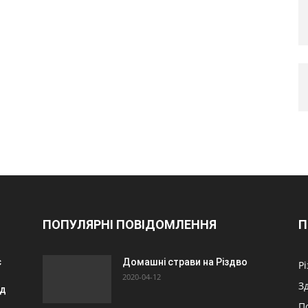
ПОПУЛЯРНІ ПОВІДОМЛЕННЯ
П
є
Домашні страви на Різдво
Р
2020-04-12
З
ід
П