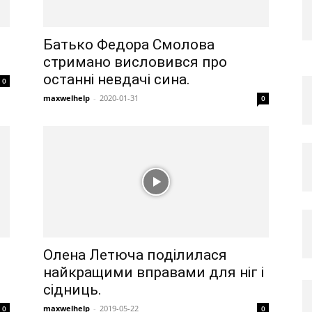
Батько Федора Смолова
стримано висловився про
останні невдачі сина.
0
maxwelhelp
-
2020-01-31
0
Олена Летюча поділилася
найкращими вправами для ніг і
сідниць.
maxwelhelp
-
2019-05-22
0
0