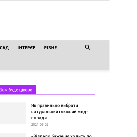
 САД
ІНТЕРЄР
РІЗНЕ
Вам буде цікаво
Як правильно вибрати
натуральний і якісний мед-
поради
2021-09-02
«Відпало бажання ходити по