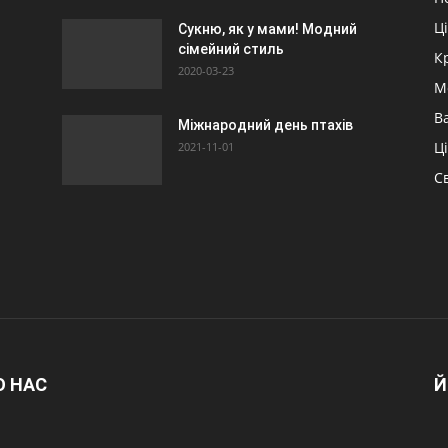
Ц
Сукню, як у мами! Модний
сімейний стиль
К
2020-03-23
М
Ва
Міжнародний день птахів
Ц
2021-11-01
Св
О НАС
Й