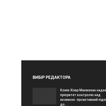
ВИБІР РЕДАКТОРА
Комік Хізер Макмехан нада
пріоритет контролю над
екземою: проактивний підх
до...