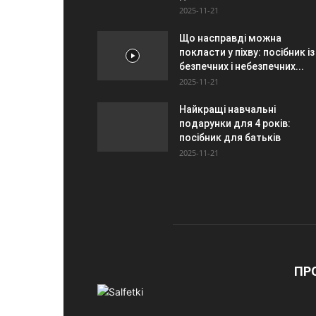
2025-11-21
Що насправді можна
покласти у піхву: посібник із
безпечних і небезпечних...
2025-11-21
Найкращі навчальні
подарунки для 4 років:
посібник для батьків
2025-11-21
ПР