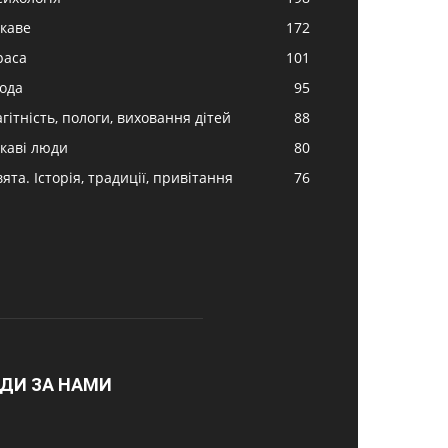
ікаве
172
раса
101
ода
95
гітність, пологи, виховання дітей
88
ікаві люди
80
ята. Історія, традиції, привітання
76
ДИ ЗА НАМИ