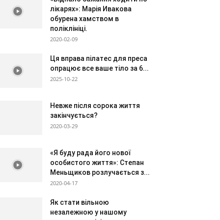
лікарях»: Марія Ивакова
обурена хамством в
поліклініці.
2020-02-09
Ця вправа пілатес для преса
опрацює все ваше тіло за 6...
2025-10-22
Невже після сорока життя
закінчується?
2020-03-29
«Я буду рада його нової
особистого життя»: Степан
Меньщиков розлучається з...
2020-04-17
Як стати вільною
незалежною у нашому