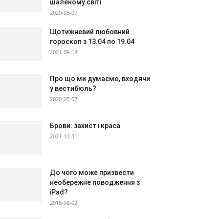
шаленому світі
2020-05-07
Щотижневий любовний
гороскоп з 13.04 по 19.04
2021-09-18
Про що ми думаємо, входячи
у вестибюль?
2020-05-07
Брови: захист і краса
2021-12-31
До чого може призвести
необережне поводження з
iPad?
2018-08-02