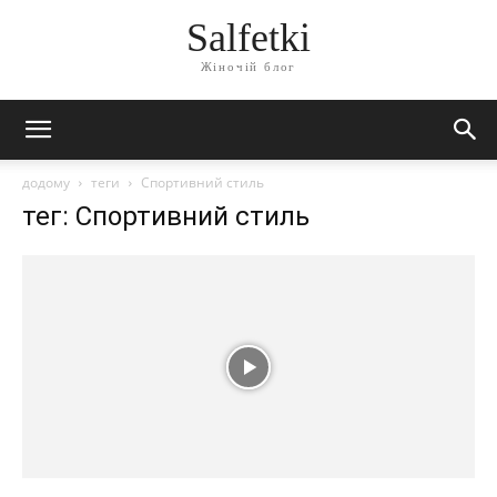
Salfetki
Жіночій блог
додому
теги
Спортивний стиль
тег: Спортивний стиль