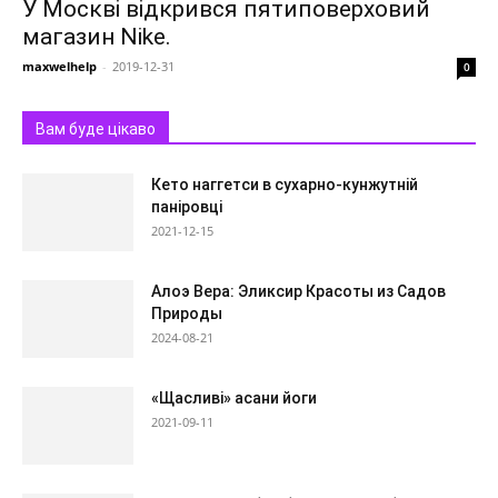
У Москві відкрився пятиповерховий
магазин Nike.
maxwelhelp
-
2019-12-31
0
Вам буде цікаво
Кето наггетси в сухарно-кунжутній
паніровці
2021-12-15
Алоэ Вера: Эликсир Красоты из Садов
Природы
2024-08-21
«Щасливі» асани йоги
2021-09-11