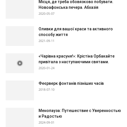
Місця, де треба обовязково побувати.
Новоафонська печера. Абхазія
2020-05-07
Оливки для вашої краси та активного
способу життя
2021-09-11
«Чарівна красуня!»: Крістіна Орбакайте
привітала з наступаючими святами.
2020-01-24
Феєрверк фонтанів пізніших часів
2018-07-10
Менопауза: Путешествие с Уверенностью
и Радостью
2024-09-01