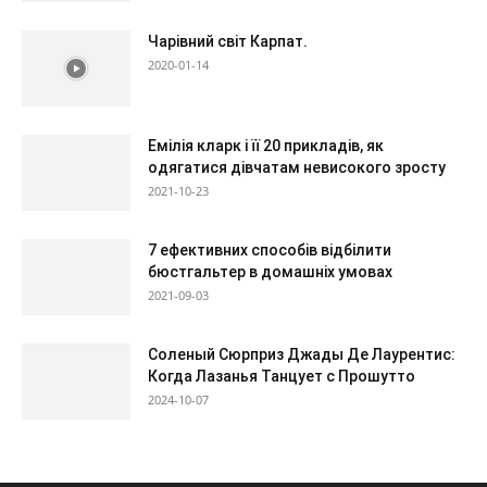
Чарівний світ Карпат.
2020-01-14
Емілія кларк і її 20 прикладів, як
одягатися дівчатам невисокого зросту
2021-10-23
7 ефективних способів відбілити
бюстгальтер в домашніх умовах
2021-09-03
Соленый Сюрприз Джады Де Лаурентис:
Когда Лазанья Танцует с Прошутто
2024-10-07