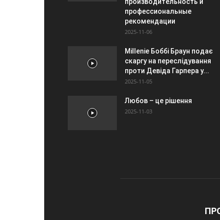
производительность и
профессиональные
рекомендации
2025-11-06
Millenie Боббі Браун подає
скаргу на переслідування
проти Девіда Гарпера у...
2025-11-05
Любов – це рішення
2025-11-03
ПР