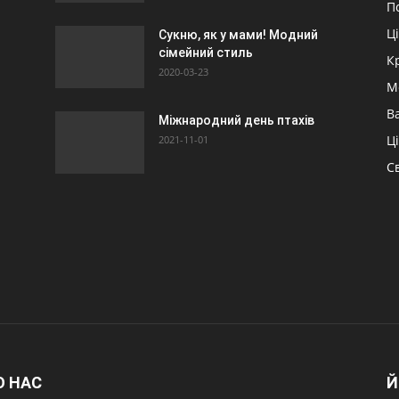
П
Ц
Сукню, як у мами! Модний
сімейний стиль
К
2020-03-23
М
Ва
Міжнародний день птахів
Ц
2021-11-01
Св
О НАС
Й