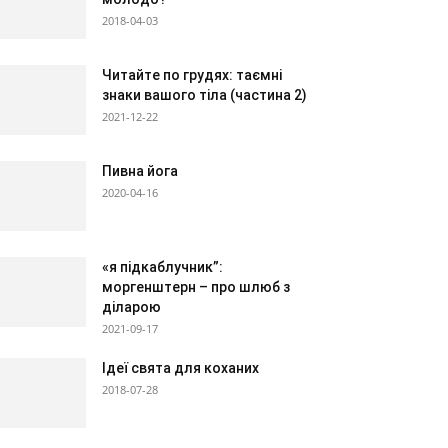
2018-04-03
Читайте по грудях: таємні
знаки вашого тіла (частина 2)
2021-12-22
Пивна йога
2020-04-16
«я підкаблучник”:
моргенштерн – про шлюб з
діларою
2021-09-17
Ідеї свята для коханих
2018-07-28