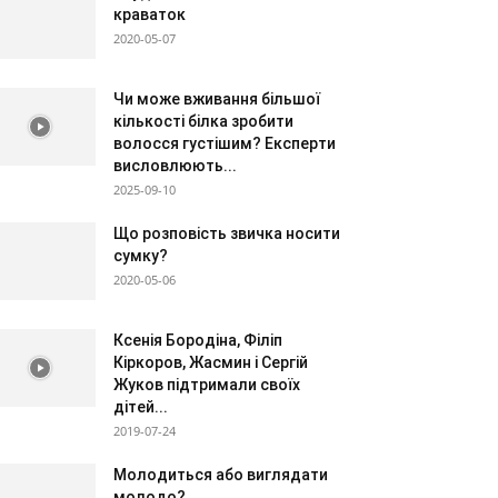
краваток
2020-05-07
Чи може вживання більшої
кількості білка зробити
волосся густішим? Експерти
висловлюють...
2025-09-10
Що розповість звичка носити
сумку?
2020-05-06
Ксенія Бородіна, Філіп
Кіркоров, Жасмин і Сергій
Жуков підтримали своїх
дітей...
2019-07-24
Молодиться або виглядати
молодо?