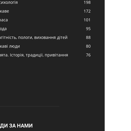
сихологія
198
ікаве
172
раса
101
ода
95
гітність, пологи, виховання дітей
88
ікаві люди
80
ята. Історія, традиції, привітання
76
ДИ ЗА НАМИ