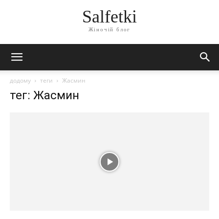
Salfetki
Жіночій блог
додому
теги
Жасмин
тег: Жасмин