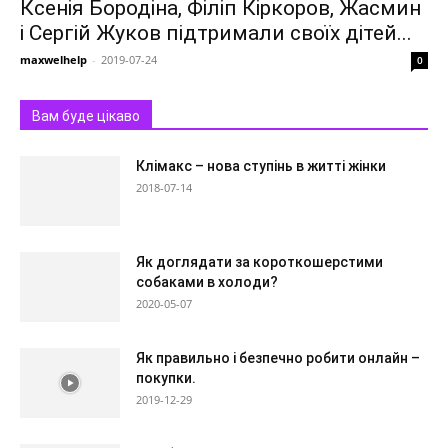
Ксенія Бородіна, Філіп Кіркоров, Жасмин
і Сергій Жуков підтримали своїх дітей...
maxwelhelp
-
2019-07-24
0
Вам буде цікаво
Клімакс – нова ступінь в житті жінки
2018-07-14
Як доглядати за короткошерстими
собаками в холоди?
2020-05-07
Як правильно і безпечно робити онлайн –
покупки.
2019-12-29