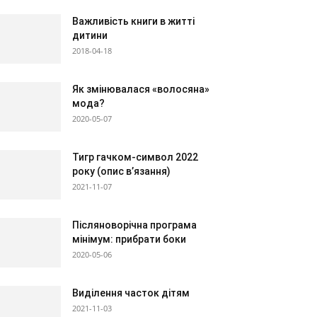
Важливість книги в житті
дитини
2018-04-18
Як змінювалася «волосяна»
мода?
2020-05-07
Тигр гачком-символ 2022
року (опис в’язання)
2021-11-07
Післяноворічна програма
мінімум: прибрати боки
2020-05-06
Виділення часток дітям
2021-11-03