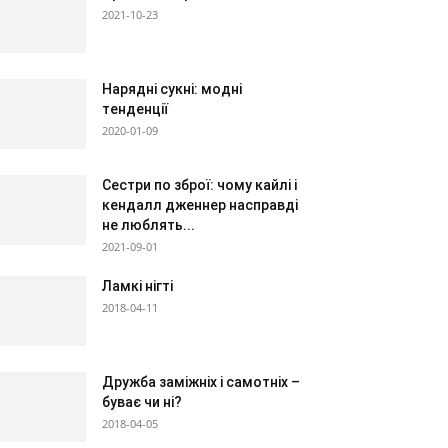
2021-10-23
Нарядні сукні: модні
тенденції
2020-01-09
Сестри по зброї: чому кайлі і
кендалл дженнер насправді
не люблять...
2021-09-01
Ламкі нігті
2018-04-11
Дружба заміжніх і самотніх –
буває чи ні?
2018-04-05