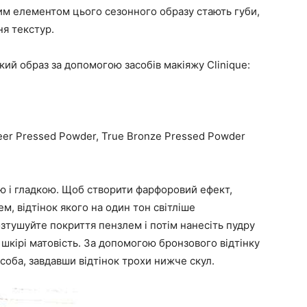
овним елементом цього сезонного образу стають губи,
ня текстур.
кий образ за допомогою засобів макіяжу Clinique:
heer Pressed Powder, True Bronze Pressed Powder
ю і гладкою. Щоб створити фарфоровий ефект,
, відтінок якого на один тон світліше
зтушуйте покриття пензлем і потім нанесіть пудру
и шкірі матовість. За допомогою бронзового відтінку
особа, завдавши відтінок трохи нижче скул.