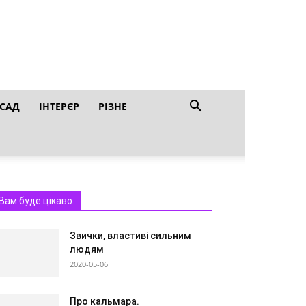
 САД
ІНТЕРЄР
РІЗНЕ
Вам буде цікаво
Звички, властиві сильним
людям
2020-05-06
Про кальмара.