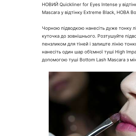
НОВИЙ Quickliner for Eyes Intense у відті
Mascara у відтінку Extreme Black, НОВА Bo
Чорною підводкою нанесіть дуже тонку лі
куточка до зовнішнього. Розтушуйте підв
пензликом для тіней і залиште лінію тонкої
нанесіть один шар об’ємної туші High Impa
допомогою туші Bottom Lash Mascara з мі