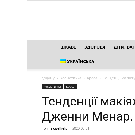
ЦІКАВЕ
ЗДОРОВЯ
ДІТИ, ВАГ
УКРАЇНСЬКА
додому
Косметичка
Краса
Тенденції макіяж
Косметичка
Краса
Тенденції макія
Дженни Менар.
по
maxwelhelp
-
2020-05-01