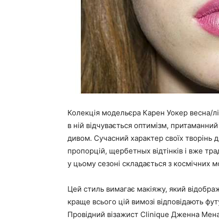
Колекція модельєра Карен Уокер весна/лі
в ній відчувається оптимізм, притаманний
дивом. Сучасний характер своїх творінь
пропорцій, щербетных відтінків і вже трад
у цьому сезоні складається з космічних мо
Цей стиль вимагає макіяжу, який відображ
краще всього цій вимозі відповідають фут
Провідний візажист Clinique Дженна Мена