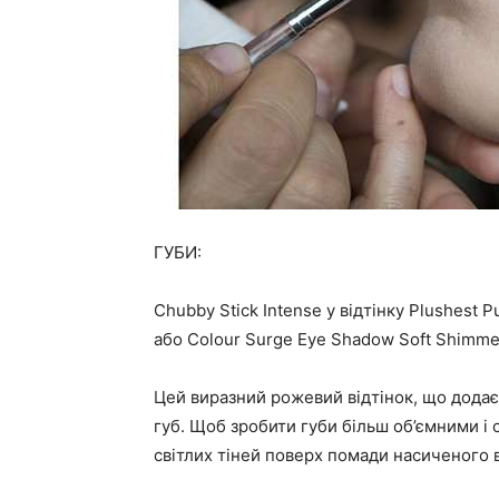
ГУБИ:
Chubby Stick Intense у відтінку Plushest 
або Colour Surge Eye Shadow Soft Shimmer
Цей виразний рожевий відтінок, що додає
губ. Щоб зробити губи більш об’ємними і
світлих тіней поверх помади насиченого в