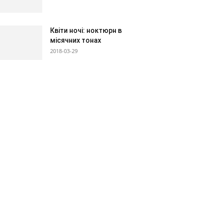
Квіти ночі: ноктюрн в
місячних тонах
2018-03-29