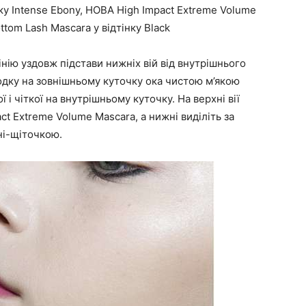
нку Intense Ebony, НОВА High Impact Extreme Volume
ttom Lash Mascara у відтінку Black
нію уздовж підстави нижніх вій від внутрішнього
одку на зовнішньому куточку ока чистою м’якою
 і чіткої на внутрішньому куточку. На верхні вії
ct Extreme Volume Mascara, а нижні виділіть за
ні-щіточкою.