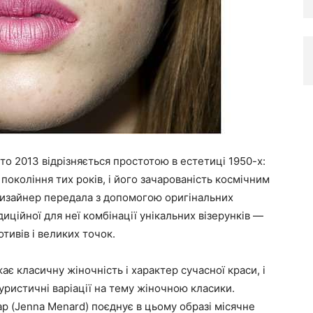
то 2013 відрізняється простотою в естетиці 1950-х:
 покоління тих років, і його зачарованість космічним
 дизайнер передала з допомогою оригінальних
иційної для неї комбінації унікальних візерунків —
тивів і великих точок.
ає класичну жіночність і характер сучасної краси, і
уристичні варіації на тему жіночною класики.
р (Jenna Menard) поєднує в цьому образі місячне