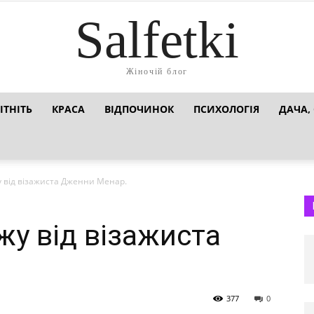
Salfetki
Жіночій блог
ІТНІТЬ
КРАСА
ВІДПОЧИНОК
ПСИХОЛОГІЯ
ДАЧА,
у від візажиста Дженни Менар.
жу від візажиста
377
0