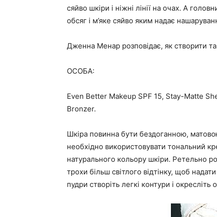
сяйво шкіри і ніжні лінії на очах. А гол
обсяг і м’яке сяйво яким надає нашаруван
Дженна Менар
розповідає, як створити та
ОСОБА:
Even Better Makeup SPF 15, Stay-Matte S
Bronzer.
Шкіра повинна бути бездоганною, матово
необхідно використовувати тональний крем
натурального кольору шкіри. Ретельно ро
трохи більш світлого відтінку, щоб надат
пудри створіть легкі контури і окресліть 