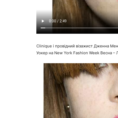
Clinique і провідний візажист Дженна Ме
Уокер на New York Fashion Week Весна – Л