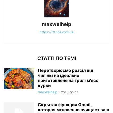
maxwelhelp
https://ttt.1ca.com.ua
СТАТТІ ПО ТЕМІ
Перетворюємо розсіл від
чиліньї на ідеально
приготовлене на грилі м’ясо
курки
maxwelhelp
-
2026-05-14
Скрытая функция Gmail,
которая мгновенно очищает ваш