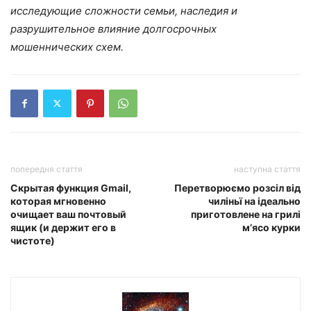
исследующие сложности семьи, наследия и
разрушительное влияние долгосрочных
мошеннических схем.
попередня стаття
наступна стаття
Скрытая функция Gmail,
Перетворюємо розсіл від
которая мгновенно
чиліньї на ідеально
очищает ваш почтовый
приготовлене на грилі
ящик (и держит его в
м’ясо курки
чистоте)