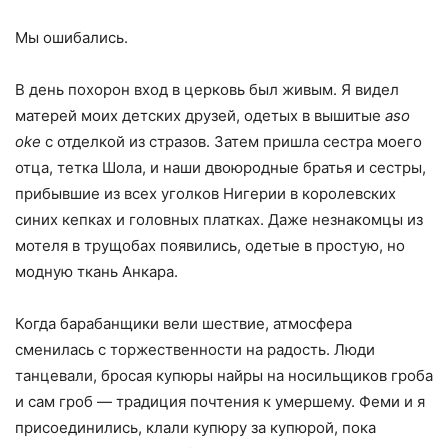
Мы ошибались.
В день похорон вход в церковь был живым. Я видел
матерей моих детских друзей, одетых в вышитые
aso
oke
с отделкой из стразов. Затем пришла сестра моего
отца, тетка Шола, и наши двоюродные братья и сестры,
прибывшие из всех уголков Нигерии в королевских
синих кепках и головных платках. Даже незнакомцы из
мотеля в трущобах появились, одетые в простую, но
модную ткань Анкара.
Когда барабанщики вели шествие, атмосфера
сменилась с торжественности на радость. Люди
танцевали, бросая купюры найры на носильщиков гроба
и сам гроб — традиция почтения к умершему. Феми и я
присоединились, клали купюру за купюрой, пока