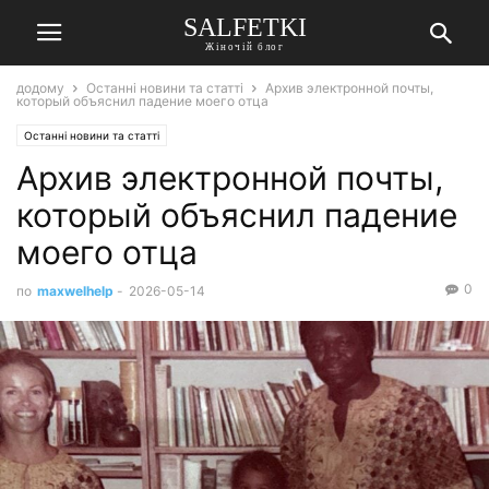
SALFETKI
Жіночій блог
додому
Останні новини та статті
Архив электронной почты,
который объяснил падение моего отца
Останні новини та статті
Архив электронной почты,
который объяснил падение
моего отца
0
по
maxwelhelp
-
2026-05-14