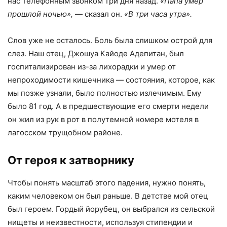
нас телефонным звонком три дня назад.
«Папа умер
прошлой ночью»,
— сказал он.
«В три часа утра».
Слов уже не осталось. Боль была слишком острой для
слез. Наш отец, Джошуа Кайоде Адепитан, был
госпитализирован из-за лихорадки и умер от
непроходимости кишечника — состояния, которое, как
мы позже узнали, было полностью излечимым. Ему
было 81 год. А в предшествующие его смерти недели
он жил из рук в рот в полутемной номере мотеля в
лагосском трущобном районе.
От героя к затворнику
Чтобы понять масштаб этого падения, нужно понять,
каким человеком он был раньше. В детстве мой отец
был героем. Гордый йорубец, он выбрался из сельской
нищеты и неизвестности, используя стипендии и