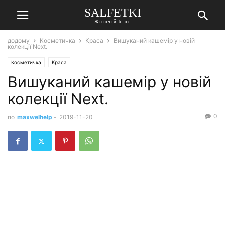
SALFETKI
Жіночій блог
додому
Косметичка
Краса
Вишуканий кашемір у новій
колекції Next.
Косметичка
Краса
Вишуканий кашемір у новій
колекції Next.
0
по
maxwelhelp
-
2019-11-20