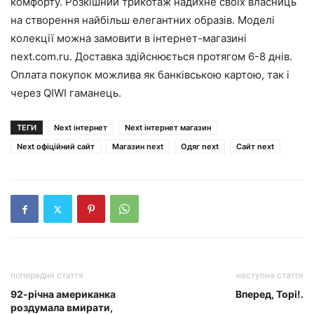
комфорту. Розкішний трикотаж надихне своїх власниць
на створення найбільш елегантних образів. Моделі
колекції можна замовити в інтернет-магазині
next.com.ru. Доставка здійснюється протягом 6-8 днів.
Оплата покупок можлива як банківською картою, так і
через QIWI гаманець.
ТЕГИ
Next інтернет
Next інтернет магазин
Next офіційний сайт
Магазин next
Одяг next
Сайт next
попередня стаття
наступна стаття
92-річна американка
Вперед, Торі!.
роздумала вмирати,