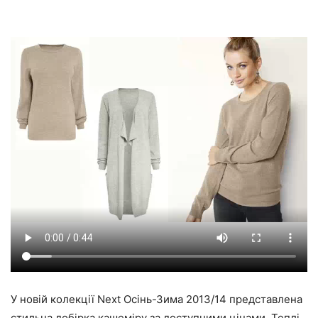
У новій колекції Next Осінь-Зима 2013/14 представлена
стильна добірка кашеміру за доступними цінами. Теплі