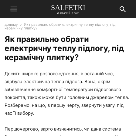
SALFETKI
Жіночій блог
додому
Як правильно обрати електричну теплу підлогу, під
керамічну плитку?
Як правильно обрати
електричну теплу підлогу, під
керамічну плитку?
Досить широке розповсюдження, в останній час,
здобула електрична тепла підлога. Вона, окрім
забезпечення комфортної температури підлогового
покриття, також може бути головним джерелом тепла.
Розберемо, на що, в першу чергу, звернути увагу, під
час її вибору.
Першочергово, варто визначитись, чи дана система