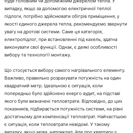
буде головним чи допоміжним джерелом тепла. У
випадку, якщо за допомогою електричної теплої
підлоги, потрібно здійснювати обігрів приміщення, у
якості єдиного джерела тепла, рекомендуємо звернути
увагу на дротові системи. Саме ця категорія,
електропідлог, при встановленні під кахель, здатна
виконувати свої функції. Однак, є деякі особливості
вибору та технології монтажу.
Що стосується вибору самого нагрівального елементу.
Важливо, правильно розрахувати потужність на один
квадратний метр. Ідеальною є ситуація, коли
попередньо було здійснено енерго аудит, на підставі
якого були визначені тепловтрати. Відповідно, до цих
показників, підбирається потужність системи, на рівні
достатньому для компенсації тепловтрат. Найчастішою
є ситуація, коли тепловтрати невідомі. У такому
випадку, якщо мова, наприклад, йде про квартиру у