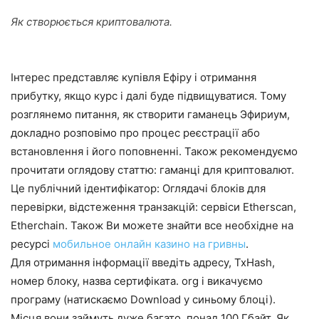
Як створюється криптовалюта.
Інтерес представляє купівля Ефіру і отримання
прибутку, якщо курс і далі буде підвищуватися. Тому
розглянемо питання, як створити гаманець Эфириум,
докладно розповімо про процес реєстрації або
встановлення і його поповненні. Також рекомендуємо
прочитати оглядову статтю: гаманці для криптовалют.
Це публічний ідентифікатор: Оглядачі блоків для
перевірки, відстеження транзакцій: сервіси Etherscan,
Etherchain. Також Ви можете знайти все необхідне на
ресурсі
мобильное онлайн казино на гривны
.
Для отримання інформації введіть адресу, TxHash,
номер блоку, назва сертифіката. org і викачуємо
програму (натискаємо Download у синьому блоці).
Місця вони займуть дуже багато, понад 100 Гбайт. Як