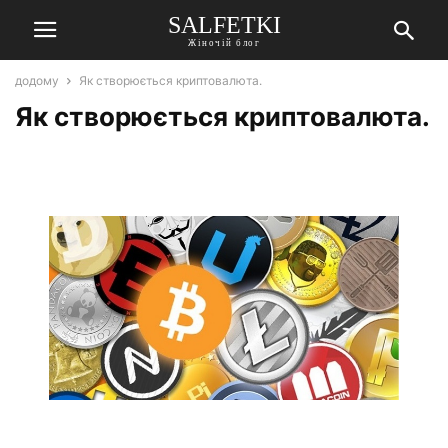
SALFETKI
Жіночій блог
додому
Як створюється криптовалюта.
Як створюється криптовалюта.