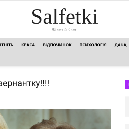
Salfetki
Жіночій блог
ІТНІТЬ
КРАСА
ВІДПОЧИНОК
ПСИХОЛОГІЯ
ДАЧА,
ернантку!!!!