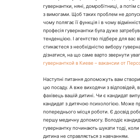
гувернантки, няні, домробітниці, а потім
з вимогами. Щоб таких проблем не допуска
чому полягає її функція і в чому відмінні
професія гувернантки була дуже затребув
тенденцією. І агентство підбере для вас 
стикаєтеся з необхідністю вибору гуверна
дізнатися, на що саме варто звернути ув
гувернанткой в Киеве – вакансии от Перс
Наступні питання допоможуть вам створи
цю посаду. А вже виходячи з відповідей,
фахівець вашій дитині. Чи є кандидат вип
кандидат з дитячою психологією. Може пр
попереднього місця роботи. Є досвід роб
першу медичну допомогу. Володіє кандид
гувернантку починають шукати тоді, коли
дитина не справляється з навчанням.