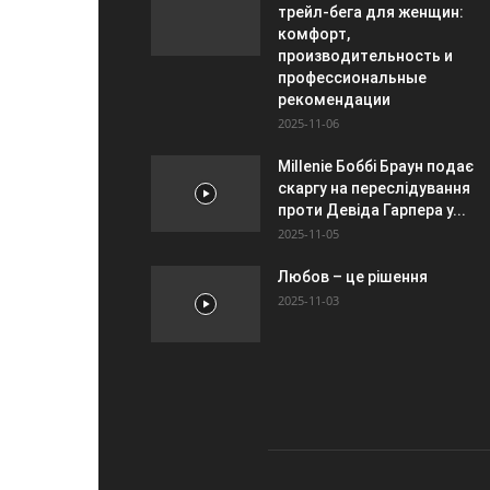
трейл-бега для женщин:
комфорт,
производительность и
профессиональные
рекомендации
2025-11-06
Millenie Боббі Браун подає
скаргу на переслідування
проти Девіда Гарпера у...
2025-11-05
Любов – це рішення
2025-11-03