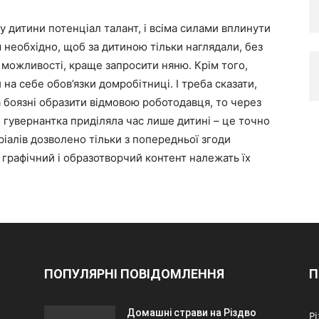
у дитини потенціал талант, і всіма силами вплинути
 необхідно, щоб за дитиною тільки наглядали, без
 можливості, краще запросити няню. Крім того,
на себе обов’язки домробітниці. І треба сказати,
за боязні образити відмовою роботодавця, то через
 гувернантка приділяла час лише дитині – це точно
іалів дозволено тільки з попередньої згоди
, графічний і образотворчий контент належать їх
ПОПУЛЯРНІ ПОВІДОМЛЕННЯ
П
Домашні страви на Різдво
Р