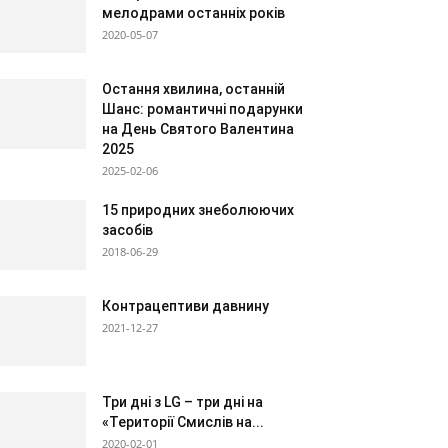
мелодрами останніх років
2020-05-07
Остання хвилина, останній
Шанс: романтичні подарунки
на День Святого Валентина
2025
2025-02-06
15 природних знеболюючих
засобів
2018-06-29
Контрацептиви давнину
2021-12-27
Три дні з LG – три дні на
«Території Смислів на...
2020-02-01