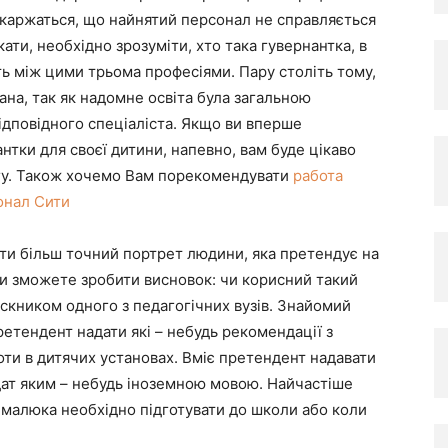
 скаржаться, що найнятий персонал не справляється
ти, необхідно зрозуміти, хто така гувернантка, в
сть між цими трьома професіями. Пару століть тому,
ана, так як надомне освіта була загальною
відповідного спеціаліста. Якщо ви вперше
нтки для своєї дитини, напевно, вам буде цікаво
агу. Також хочемо Вам порекомендувати
работа
онал Сити
ти більш точний портрет людини, яка претендує на
 ви зможете зробити висновок: чи корисний такий
ускником одного з педагогічних вузів. Знайомий
етендент надати які – небудь рекомендації з
оти в дитячих установах. Вміє претендент надавати
ат яким – небудь іноземною мовою. Найчастіше
 малюка необхідно підготувати до школи або коли