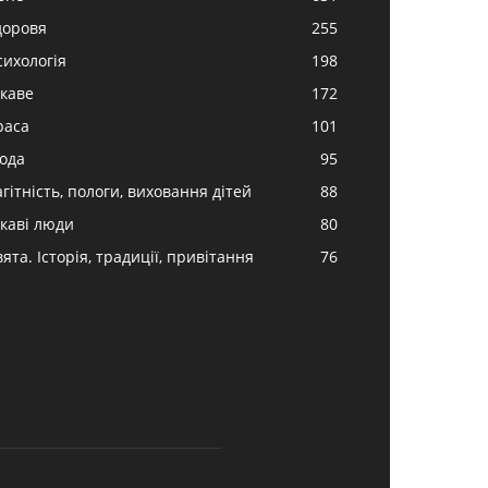
доровя
255
сихологія
198
ікаве
172
раса
101
ода
95
гітність, пологи, виховання дітей
88
ікаві люди
80
ята. Історія, традиції, привітання
76