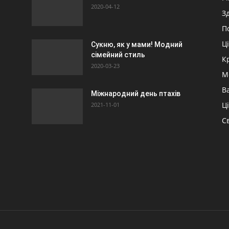
2020-04-12
З
П
Ц
Сукню, як у мами! Модний
сімейний стиль
К
2020-03-23
М
Ва
Міжнародний день птахів
Ц
2021-11-01
Св