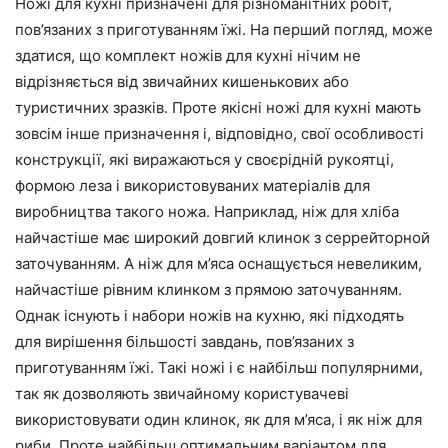
Ножі для кухні призначені для різноманітних робіт,
пов’язаних з приготуванням їжі. На перший погляд, може
здатися, що комплект ножів для кухні нічим не
відрізняється від звичайних кишенькових або
туристичних зразків. Проте якісні ножі для кухні мають
зовсім інше призначення і, відповідно, свої особливості
конструкції, які виражаються у своєрідній рукоятці,
формою леза і використовуваних матеріалів для
виробництва такого ножа. Наприклад, ніж для хліба
найчастіше має широкий довгий клинок з серрейторной
заточуванням. А ніж для м’яса оснащується невеликим,
найчастіше рівним клинком з прямою заточуванням.
Однак існують і набори ножів на кухню, які підходять
для вирішення більшості завдань, пов’язаних з
приготуванням їжі. Такі ножі і є найбільш популярними,
так як дозволяють звичайному користувачеві
використовувати один клинок, як для м’яса, і як ніж для
риби. Проте найбільш оптимальним варіантом для