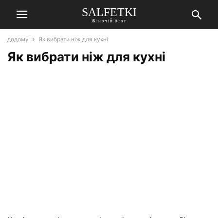
SALFETKI
Жіночій блог
додому
Як вибрати ніж для кухні
Як вибрати ніж для кухні