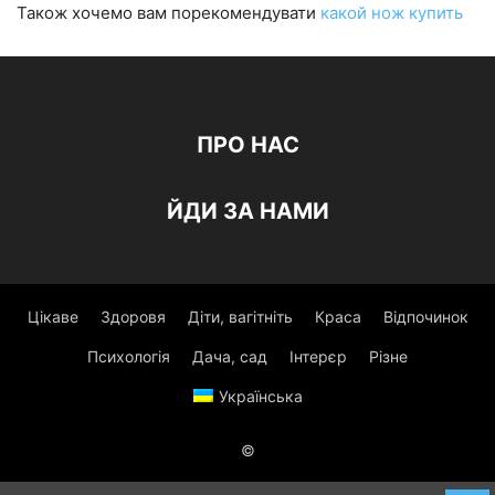
Також хочемо вам порекомендувати
какой нож купить
ПРО НАС
ЙДИ ЗА НАМИ
Цікаве
Здоровя
Діти, вагітніть
Краса
Відпочинок
Психологія
Дача, сад
Інтерєр
Різне
Українська
©