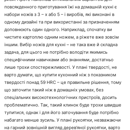
повсякденного приготування їжі на домашній кухні є
набори ножів з 3 – х або 5 – і виробів, які виконані в
одному дизайні та при використанні за призначенням
доповнюють один одного. Наприклад, спочатку ви
чистите картоплю одним ножем, а ріжете вже зовсім
іншим. Вибір ножів для кухні – не така вже й складна
задача, для цього не потрібно володіти якимись
специфічними навичками або знаннями, достатньо
лише трохи спостережливості. У плані твердості, не
варто думати, що купити кухонний ніж з показником
твердості понад 59 HRC – це правильне рішення, тому
що заточити такий ніж в домашніх умовах, без
спеціальних високотехнологічних пристроїв, досить
проблематично. Так, такий клинок буде трохи швидше
тупитися, однак і для його заточування буде потрібно
набагато менше зусиль. У плані рукоятки, незважаючи
на гарний зовнішній вигляд дерев’яної рукоятки, варто