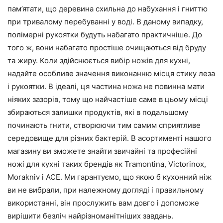
пам’ятати, що деревина схильна до набухання і гниттю
при тривалому перебуванні у воді. В даному випадку,
полімерні рукоятки будуть набагато практичніше. До
того ж, вони набагато простіше очищаються від бруду
та жиру. Коли здійснюється вибір ножів для кухні,
надайте особливе значення виконанню місця стику леза
і рукоятки. В ідеалі, ця частина ножа не повинна мати
ніяких зазорів, тому що найчастіше саме в цьому місці
збираються залишки продуктів, які в подальшому
починають гнити, створюючи тим самим сприятливе
середовище для різних бактерій. В асортименті нашого
магазину ви зможете знайти звичайні та професійні
ножі для кухні таких брендів як Tramontina, Victorinox,
Morakniv і ACE. Ми гарантуємо, що якою б кухонний ніж
ви не вибрали, при належному догляді і правильному
використанні, він прослужить вам довго і допоможе
вирішити безліч найрізноманітніших завдань.