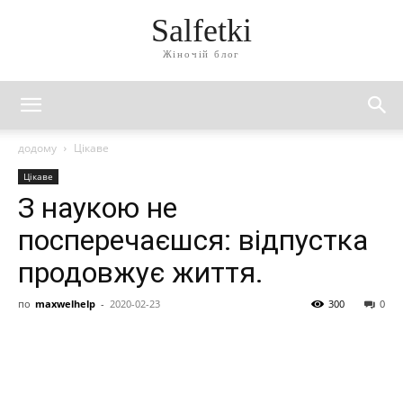
Salfetki
Жіночій блог
додому
Цікаве
Цікаве
З наукою не
посперечаєшся: відпустка
продовжує життя.
по
maxwelhelp
-
2020-02-23
300
0