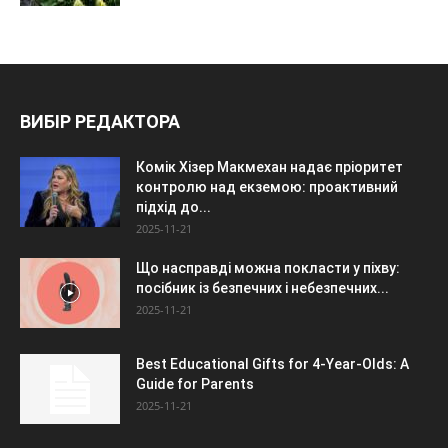
ВИБІР РЕДАКТОРА
Комік Хізер Макмехан надає пріоритет
контролю над екземою: проактивний
підхід до...
2025-11-21
Що насправді можна покласти у піхву:
посібник із безпечних і небезпечних...
2025-11-21
Best Educational Gifts for 4-Year-Olds: A
Guide for Parents
2025-11-21