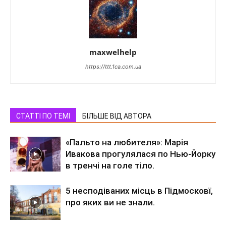
maxwelhelp
https://ttt.1ca.com.ua
СТАТТІ ПО ТЕМІ
БІЛЬШЕ ВІД АВТОРА
«Пальто на любителя»: Марія
Ивакова прогулялася по Нью-Йорку
в тренчі на голе тіло.
5 несподіваних місць в Підмосковї,
про яких ви не знали.