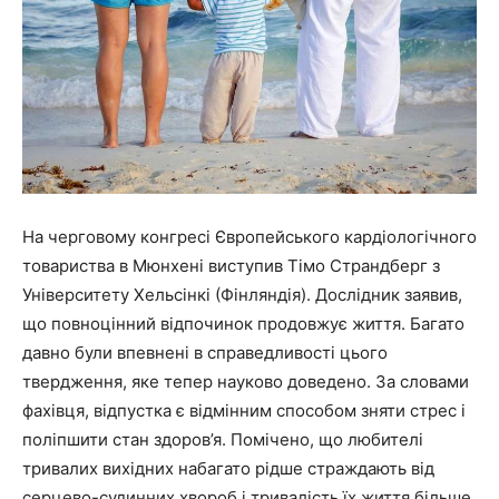
На черговому конгресі Європейського кардіологічного
товариства в Мюнхені виступив Тімо Страндберг з
Університету Хельсінкі (Фінляндія). Дослідник заявив,
що повноцінний відпочинок продовжує життя. Багато
давно були впевнені в справедливості цього
твердження, яке тепер науково доведено. За словами
фахівця, відпустка є відмінним способом зняти стрес і
поліпшити стан здоров’я. Помічено, що любителі
тривалих вихідних набагато рідше страждають від
серцево-судинних хвороб і тривалість їх життя більше,