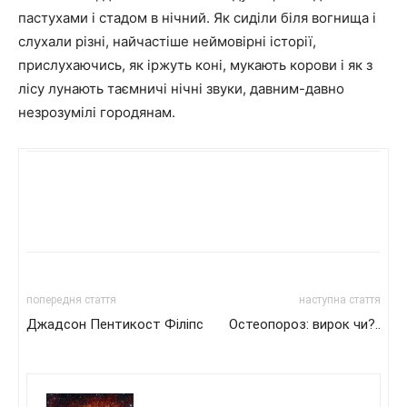
пастухами і стадом в нічний. Як сиділи біля вогнища і
слухали різні, найчастіше неймовірні історії,
прислухаючись, як іржуть коні, мукають корови і як з
лісу лунають таємничі нічні звуки, давним-давно
незрозумілі городянам.
попередня стаття
наступна стаття
Джадсон Пентикост Філіпс
Остеопороз: вирок чи?..