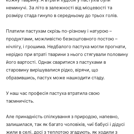
неминучі. За літо в залежності від місцевості та
розміру стада гинуло в середньому до трьох голів.
Платили пастухам скрізь по-різному і натурою –
продуктами, можливістю безкоштовного постою –
нічлігу, і грошима. Недбалого пастуха могли прогнати,
нерідко при втраті тварини з нього стягували половину
його вартості. Однак сваритися з пастухами в
старовину вирішувалися рідко, вірячи, що
образившись, пастух може нашкодити стаду.
У наш час професія пастуха втратила свою
таємничість.
Але принадність спілкування з природою, напевно,
залишилася, так як багато чоловіків, чиї бабусі і дідусі
жили в селі, досі з теплотою згадують, як ходили з