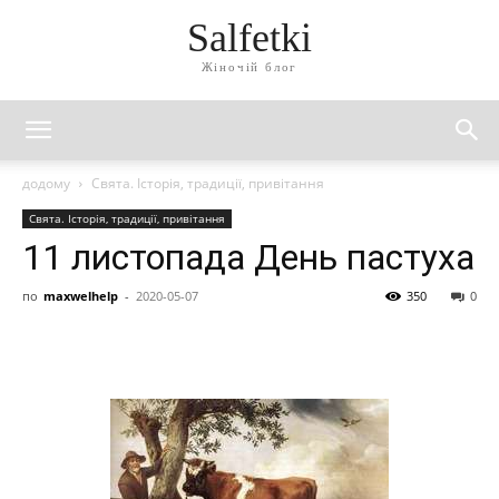
Salfetki
Жіночій блог
додому
Свята. Історія, традиції, привітання
Свята. Історія, традиції, привітання
11 листопада День пастуха
по
maxwelhelp
-
2020-05-07
350
0