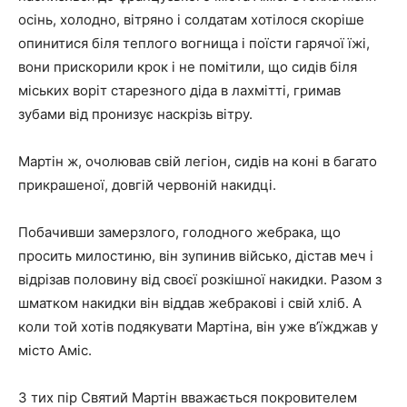
осінь, холодно, вітряно і солдатам хотілося скоріше
опинитися біля теплого вогнища і поїсти гарячої їжі,
вони прискорили крок і не помітили, що сидів біля
міських воріт старезного діда в лахмітті, гримав
зубами від пронизує наскрізь вітру.
Мартін ж, очолював свій легіон, сидів на коні в багато
прикрашеної, довгій червоній накидці.
Побачивши замерзлого, голодного жебрака, що
просить милостиню, він зупинив військо, дістав меч і
відрізав половину від своєї розкішної накидки. Разом з
шматком накидки він віддав жебракові і свій хліб. А
коли той хотів подякувати Мартіна, він уже в’їжджав у
місто Аміс.
З тих пір Святий Мартін вважається покровителем