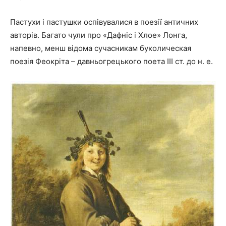
Пастухи і пастушки оспівувалися в поезії античних
авторів. Багато чули про «Дафніс і Хлое» Лонга,
напевно, менш відома сучасникам буколическая
поезія Феокріта – давньогрецького поета III ст. до н. е.