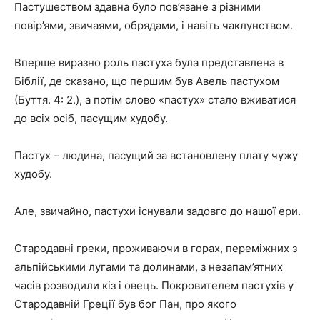
Пастушеством здавна було пов’язане з різними
повір’ями, звичаями, обрядами, і навіть чаклунством.
Вперше виразно роль пастуха була представлена в
Біблії, де сказано, що першим був Авель пастухом
(Буття. 4: 2.), а потім слово «пастух» стало вживатися
до всіх осіб, пасущим худобу.
Пастух – людина, пасущий за встановлену плату чужу
худобу.
Але, звичайно, пастухи існували задовго до нашої ери.
Стародавні греки, проживаючи в горах, переміжних з
альпійськими лугами та долинами, з незапам’ятних
часів розводили кіз і овець. Покровителем пастухів у
Стародавній Греції був бог Пан, про якого