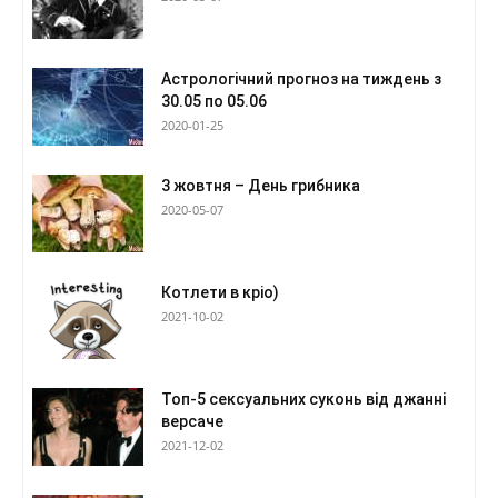
Астрологічний прогноз на тиждень з
30.05 по 05.06
2020-01-25
3 жовтня – День грибника
2020-05-07
Котлети в кріо)
2021-10-02
Топ-5 сексуальних суконь від джанні
версаче
2021-12-02