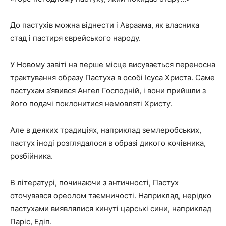
До пастухів можна віднести і Авраама, як власника
стад і пастиря єврейського народу.
У Новому завіті на перше місце висувається переносна
трактування образу Пастуха в особі Ісуса Христа. Саме
пастухам з’явився Ангел Господній, і вони прийшли з
його подачі поклонитися немовляті Христу.
Але в деяких традиціях, наприклад землеробських,
пастух іноді розглядалося в образі дикого кочівника,
розбійника.
В літературі, починаючи з античності, Пастух
оточувався ореолом таємничості. Наприклад, нерідко
пастухами виявлялися кинуті царські сини, наприклад
Паріс, Едіп.