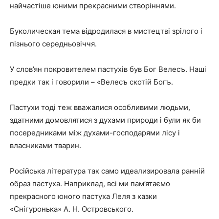
найчастіше юними прекрасними створіннями.
Буколическая тема відродилася в мистецтві зрілого і
пізнього середньовіччя.
У слов’ян покровителем пастухів був Бог Велесъ. Наші
предки так і говорили – «Велесъ скотій Богъ.
Пастухи тоді теж вважалися особливими людьми,
здатними домовлятися з духами природи і були як би
посередниками між духами-господарями лісу і
власниками тварин.
Російська література так само идеализировала ранній
образ пастуха. Наприклад, всі ми пам’ятаємо
прекрасного юного пастуха Леля з казки
«Снігуронька» А. Н. Островського.