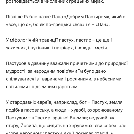
розповідається в численних грецьких міфах.
Пізніше Рабле назве Пана «Добрим Пастирем», який є
«все, що є», бо як по-грецьки «все» і є – «Пан».
У міфологічній традиції пастух, пастир – це ще і
захисник, і путівник, і патріарх, і вождь і месія.
Пастухов в давнину вважали причетними до природної
мудрості, за народним повір’ями їм було дано
спілкуватися із тваринами і рослинами, з небесними
світилами і підземним царством.
У стародавніх євреїв, наприклад, бог – Пастух, земля
подібна пасовиську, а люди – худобі, охоронюваному
Пастухом – «Пастир Ізраїлю! Внемли; ведучий, як
отару, Йосипа, що сидить на херувимах, яви себе», але
«горе негодному пастуху, який покидає отару!..»