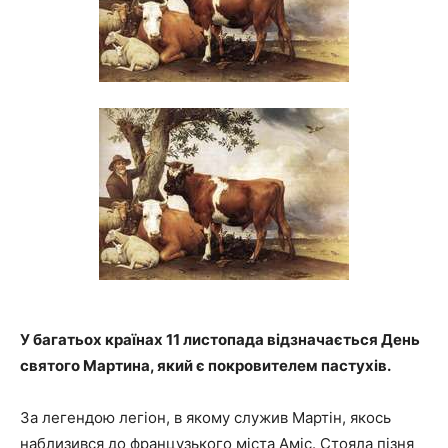
У багатьох країнах 11 листопада відзначається День
святого Мартина, який є покровителем пастухів.
За легендою легіон, в якому служив Мартін, якось
наблизився до французького міста Аміс. Стояла пізня