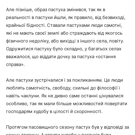
Але пізніше, образ пастуха змінився, так як в
реальності в пастухи йшли, як правило, від безвиході,
крайньої бідності. Ставали пастухами люди самотні,
які не мають своєї землі або страждають від якогось
фізичного недоліку, або вихідці з іншого села, повіту.
Одружитися пастуху було складно, у багатьох селах
вважалося, що віддати дочку за пастуха «остання
справа».
Але пастухи зустрічалися і за покликанням. Це люди
люблять самотність, свободу, схильні до філософії і
навіть чаклуни. Як не дивно саме останні цінувалися
особливо, так як мали більше можливостей повертати
господарям худобу в цілості й схоронності.
Протягом пасовищного сезону пастух був у відповіді за
кожну тварину. А втрати худоби у пастухів були