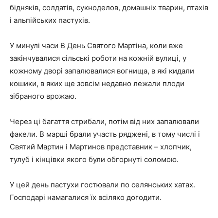
бідняків, солдатів, сукноделов, домашніх тварин, птахів
і альпійських пастухів.
У минулі часи В День Святого Мартіна, коли вже
закінчувалися сільські роботи на кожній вулиці, у
кожному дворі запалювалися вогнища, в які кидали
кошики, в яких ще зовсім недавно лежали плоди
зібраного врожаю.
Через ці багаття стрибали, потім від них запалювали
факели. В марші брали участь ряджені, в тому числі і
Святий Мартин і Мартинов представник – хлопчик,
тулуб і кінцівки якого були обгорнуті соломою.
У цей день пастухи гостювали по селянських хатах.
Господарі намагалися їх всіляко догодити.