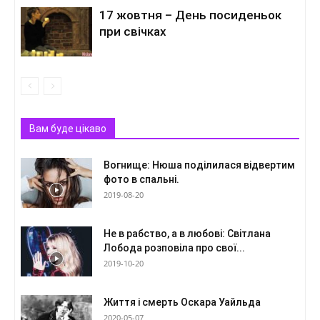
17 жовтня – День посиденьок
при свічках
Вам буде цікаво
Вогнище: Нюша поділилася відвертим
фото в спальні.
2019-08-20
Не в рабство, а в любові: Світлана
Лобода розповіла про свої...
2019-10-20
Життя і смерть Оскара Уайльда
2020-05-07