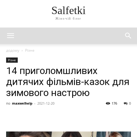
Salfetki
Жіночій блог
додому
Різне
Різне
14 приголомшливих
дитячих фільмів-казок для
зимового настрою
по
maxwelhelp
-
2021-12-20
176
0