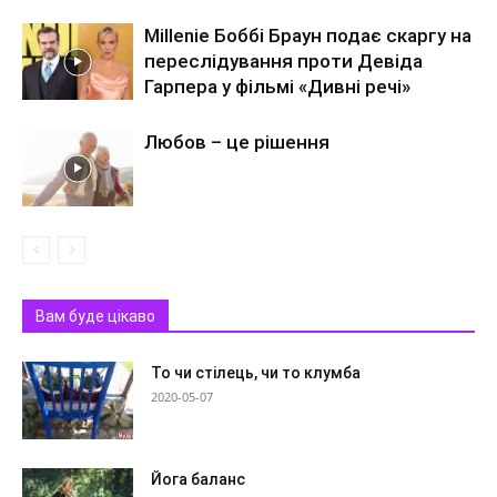
Millenie Боббі Браун подає скаргу на
переслідування проти Девіда
Гарпера у фільмі «Дивні речі»
Любов – це рішення
Вам буде цікаво
То чи стілець, чи то клумба
2020-05-07
Йога баланс