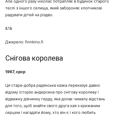
Але одного разу ніколас потрапляє в будинок старого
теслі з іншого селища, який забороняє хлопчикові
радувати дітей на різдво.
&1&
Джерело: finnkino.fi
Снігова королева
1967, срср
Ця стара-добра радянська казка переказує давно
відому історію андерсена про снігову королеву і
відважну дівчинку герду, яка долає чималу відстань
для того, щоб знайти свого друга кая з крижаним
серцем і нагадати йому, хто він є і кого любить