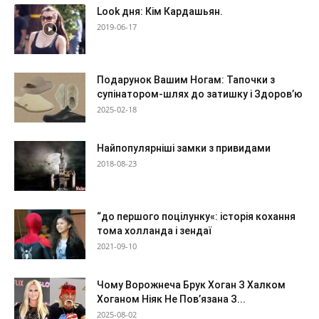
Look дня: Кім Кардашьян.
2019-06-17
Подарунок Вашим Ногам: Тапочки з
супінатором-шлях до затишку і Здоров’ю
2025-02-18
Найпопулярніші замки з привидами
2018-08-23
“до першого поцілунку«: історія кохання
тома холланда і зендаї
2021-09-10
Чому Ворожнеча Брук Хоган З Халком
Хоганом Ніяк Не Пов’язана З...
2025-08-02