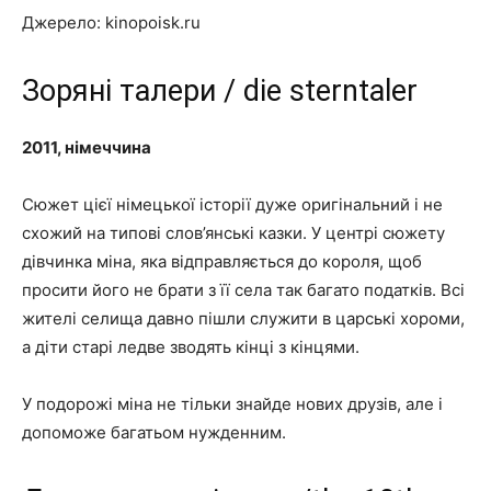
Джерело: kinopoisk.ru
Зоряні талери / die sterntaler
2011, німеччина
Сюжет цієї німецької історії дуже оригінальний і не
схожий на типові слов’янські казки. У центрі сюжету
дівчинка міна, яка відправляється до короля, щоб
просити його не брати з її села так багато податків. Всі
жителі селища давно пішли служити в царські хороми,
а діти старі ледве зводять кінці з кінцями.
У подорожі міна не тільки знайде нових друзів, але і
допоможе багатьом нужденним.