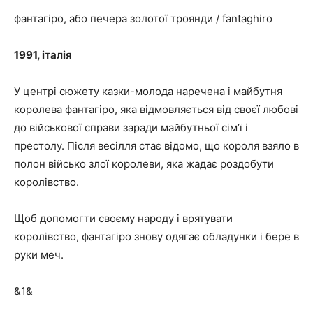
фантагіро, або печера золотої троянди / fantaghiro
1991, італія
У центрі сюжету казки-молода наречена і майбутня
королева фантагіро, яка відмовляється від своєї любові
до військової справи заради майбутньої сім’ї і
престолу. Після весілля стає відомо, що короля взяло в
полон військо злої королеви, яка жадає роздобути
королівство.
Щоб допомогти своєму народу і врятувати
королівство, фантагіро знову одягає обладунки і бере в
руки меч.
&1&