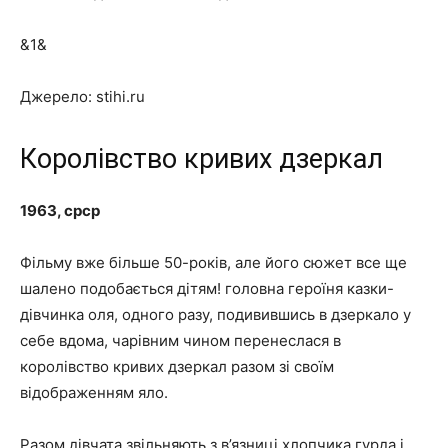
&1&
Джерело: stihi.ru
Королівство кривих дзеркал
1963, срср
Фільму вже більше 50-років, але його сюжет все ще
шалено подобається дітям! головна героїня казки-
дівчинка оля, одного разу, подивившись в дзеркало у
себе вдома, чарівним чином перенеслася в
королівство кривих дзеркал разом зі своїм
відображенням яло.
Разом дівчата звільняють з в’язниці хлопчика гурда і