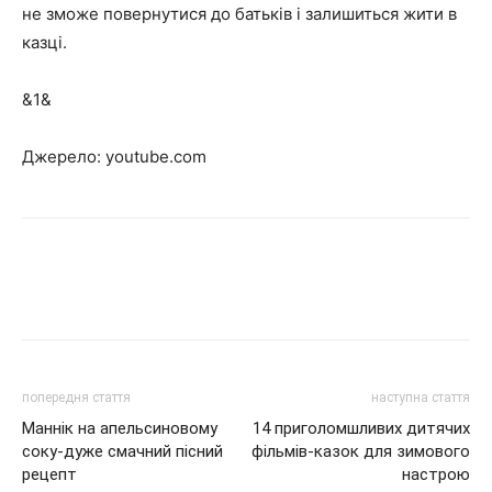
не зможе повернутися до батьків і залишиться жити в
казці.
&1&
Джерело: youtube.com
попередня стаття
наступна стаття
Маннік на апельсиновому
14 приголомшливих дитячих
соку-дуже смачний пісний
фільмів-казок для зимового
рецепт
настрою