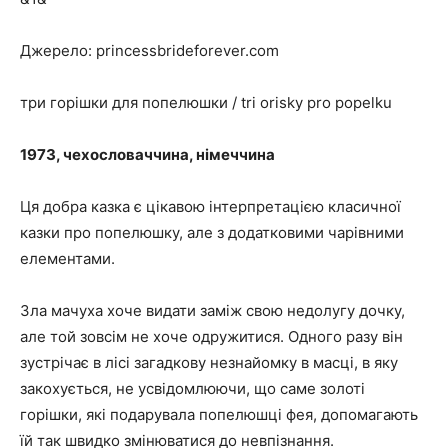
Джерело: princessbrideforever.com
три горішки для попелюшки / tri orisky pro popelku
1973, чехословаччина, німеччина
Ця добра казка є цікавою інтерпретацією класичної
казки про попелюшку, але з додатковими чарівними
елементами.
Зла мачуха хоче видати заміж свою недолугу дочку,
але той зовсім не хоче одружитися. Одного разу він
зустрічає в лісі загадкову незнайомку в масці, в яку
закохується, не усвідомлюючи, що саме золоті
горішки, які подарувала попелюшці фея, допомагають
їй так швидко змінюватися до невпізнання.