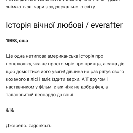
знімають злі чари з задзеркального світу.
Історія вічної любові / everafter
1998, сша
Ще одна нетипова американська історія про
попелюшку, яка не просто мріє про принца, а сама діє,
щоб домогтися його уваги! дівчина не раз рятує свого
коханого в лісі і вміє їздити верхи. А її другом і
наставником у фільмі є аж ніяк не добра фея, а
талановитий леонардо да вінчі.
&1&
Джерело: zagonka.ru