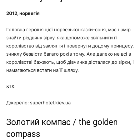
2012, норвегія
Головна героїня цієї норвезької казки-соня, має намір
знайти різдвяну зірку, яка допоможе звільнити її
королівство від закляття і повернути додому принцесу,
зниклу безвісти багато років тому. Але далеко не всі в
королівстві бажають, щоб дівчинка дісталася до зірки, і
намагаються встати на її шляху.
&1&
Джерело: superhotel.kiev.ua
Золотий компас / the golden
compass