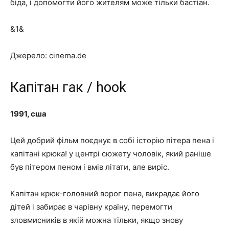
біда, і допомогти його жителям може тільки бастіан.
&1&
Джерело: cinema.de
Капітан гак / hook
1991, сша
Цей добрий фільм поєднує в собі історію пітера пена і
капітані крюка! у центрі сюжету чоловік, який раніше
був пітером пеном і вмів літати, але виріс.
Капітан крюк-головний ворог пена, викрадає його
дітей і забирає в чарівну країну, перемогти
зловмисників в якій можна тільки, якщо знову