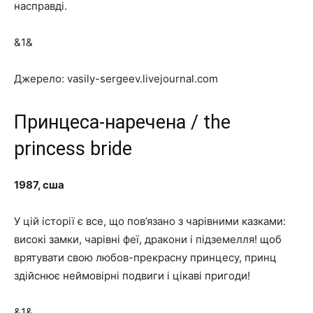
насправді.
&1&
Джерело: vasily-sergeev.livejournal.com
Принцеса-наречена / the
princess bride
1987, сша
У цій історії є все, що пов’язано з чарівними казками:
високі замки, чарівні феї, дракони і підземелля! щоб
врятувати свою любов-прекрасну принцесу, принц
здійснює неймовірні подвиги і цікаві пригоди!
&1&