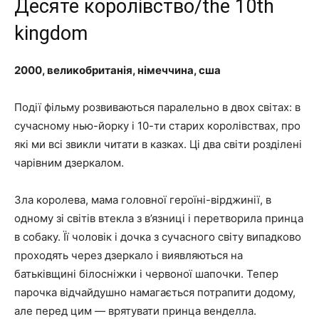
Десяте королівство/the 10th
kingdom
2000, великобританія, німеччина, сша
Події фільму розвиваються паралельно в двох світах: в
сучасному нью-йорку і 10-ти старих королівствах, про
які ми всі звикли читати в казках. Ці два світи розділені
чарівним дзеркалом.
Зла королева, мама головної героїні-вірджинії, в
одному зі світів втекла з в’язниці і перетворила принца
в собаку. Її чоловік і дочка з сучасного світу випадково
проходять через дзеркало і виявляються на
батьківщині білосніжки і червоної шапочки. Тепер
парочка відчайдушно намагається потрапити додому,
але перед цим — врятувати принца венделла.