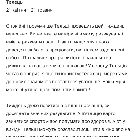
Телець
21 квітня – 21 травня
Спокійні і розумніше Тельці проведуть цей тиждень
непогано. Ви не маєте наміру ні в чому ризикувати і
вмієте рахувати гроші. Навіть якщо для цього
доведеться багато працювати, ви цілком задоволені
собою. Похвальне працьовитість, і начальство
дивиться на вас з великою повагою! У середу Тельців
чекає сюрприз, якщо ви користуєтеся соц. мережами,
до нових знайомств поставтеся уважніше. Ваша мрія
може збутися щось поміняти в житті!
Тиждень дуже позитивна в плані навчання, ви
досягнете значних результатів. У п’ятницю варто
зайнятися спортом або подумати про здоров’я. А от у
вихідні Тельці можуть розслабитися. Піти в кіно або на