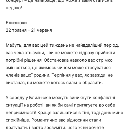
концерт – це найкраще, що може з вами статися в
неділю!
Близнюки
22 травня – 21 червня
Мабуть, для вас цей тиждень не найвдаліший період,
вас чекають зміни, і ви не можете відразу прийняти
потрібні рішення. Обстановка навколо вас стрімко
змінюється, це якимось чином може стосуватися
членів вашої родини. Терпіння у вас, як завжди, не
вистачає, ви можете когось сильно образити.
У середу у Близнюків можуть виникнути конфліктні
ситуації на роботі, ви як би самі притягуєте до себе
неприємності! Краще залишатися в тіні, тоді день мине
спокійніше. Романтично вас відносини стали
дратувати, і варто зрозуміти, чого ж ви хочете