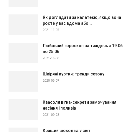
Як доглядати за калатеєю, якщо вона
росте у вас вдома або...
2021-11-07
Любовний гороскоп на тиждень з 19.06
по 25.06
2021-11-08
Шкіряні куртки: тренди сезону
2020-05-07
Квасоля вігна-секрети замочування
насіння і поливів
2021-09-23
Кращий шоколад у світі