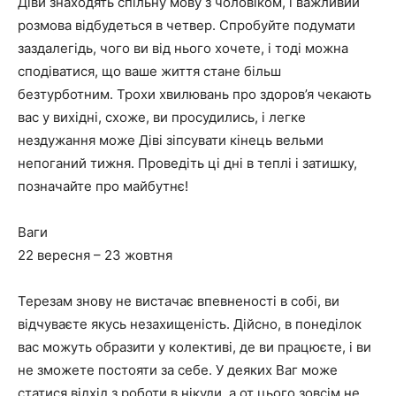
Діви знаходять спільну мову з чоловіком, і важливий
розмова відбудеться в четвер. Спробуйте подумати
заздалегідь, чого ви від нього хочете, і тоді можна
сподіватися, що ваше життя стане більш
безтурботним. Трохи хвилювань про здоров’я чекають
вас у вихідні, схоже, ви просудились, і легке
нездужання може Діві зіпсувати кінець вельми
непоганий тижня. Проведіть ці дні в теплі і затишку,
позначайте про майбутнє!
Ваги
22 вересня – 23 жовтня
Терезам знову не вистачає впевненості в собі, ви
відчуваєте якусь незахищеність. Дійсно, в понеділок
вас можуть образити у колективі, де ви працюєте, і ви
не зможете постояти за себе. У деяких Ваг може
статися відхід з роботи в нікуди, а от цього зовсім не