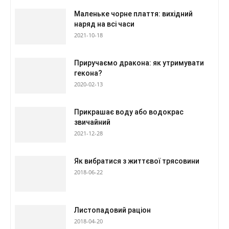
Маленьке чорне плаття: вихідний
наряд на всі часи
2021-10-18
Приручаємо дракона: як утримувати
гекона?
2020-02-13
Прикрашає воду або водокрас
звичайний
2021-12-28
Як вибратися з життєвої трясовини
2018-06-22
Листопадовий раціон
2018-04-20