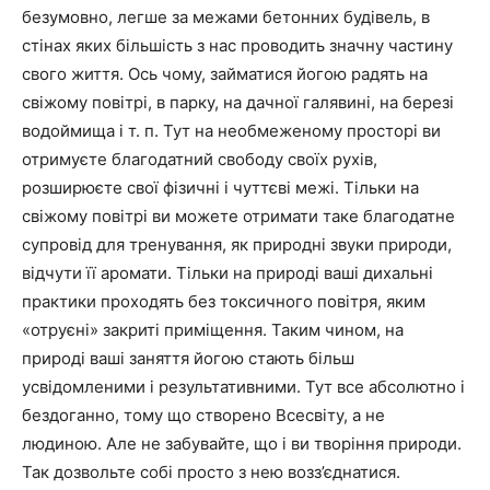
безумовно, легше за межами бетонних будівель, в
стінах яких більшість з нас проводить значну частину
свого життя. Ось чому, займатися йогою радять на
свіжому повітрі, в парку, на дачної галявині, на березі
водоймища і т. п. Тут на необмеженому просторі ви
отримуєте благодатний свободу своїх рухів,
розширюєте свої фізичні і чуттєві межі. Тільки на
свіжому повітрі ви можете отримати таке благодатне
супровід для тренування, як природні звуки природи,
відчути її аромати. Тільки на природі ваші дихальні
практики проходять без токсичного повітря, яким
«отруєні» закриті приміщення. Таким чином, на
природі ваші заняття йогою стають більш
усвідомленими і результативними. Тут все абсолютно і
бездоганно, тому що створено Всесвіту, а не
людиною. Але не забувайте, що і ви творіння природи.
Так дозвольте собі просто з нею возз’єднатися.