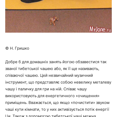
© Н. Гришко
Добре б для домашніх занять йогою обзавестися так
званої тибетської чашею або, як її ще називають,
співаючої чашею. Цей незвичайний музичний
інструмент, що представляє собою невелику металеву
чашу і паличку для гри на ній. Співає чашу
використовують для енергетичного «очищення»
приміщень. Вважається, що якщо «почистити» звуком
чаші кути кімнати, то у них активізується потік енергії
Ци. Також з допомогою тибетської чаші можна