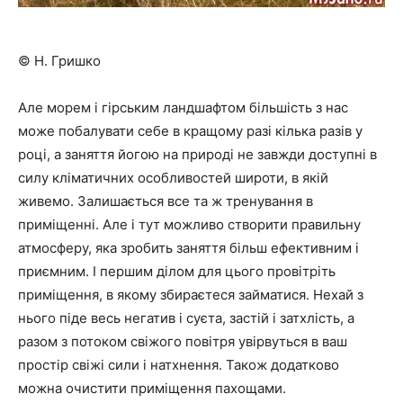
© Н. Гришко
Але морем і гірським ландшафтом більшість з нас
може побалувати себе в кращому разі кілька разів у
році, а заняття йогою на природі не завжди доступні в
силу кліматичних особливостей широти, в якій
живемо. Залишається все та ж тренування в
приміщенні. Але і тут можливо створити правильну
атмосферу, яка зробить заняття більш ефективним і
приємним. І першим ділом для цього провітріть
приміщення, в якому збираєтеся займатися. Нехай з
нього піде весь негатив і суєта, застій і затхлість, а
разом з потоком свіжого повітря увірвуться в ваш
простір свіжі сили і натхнення. Також додатково
можна очистити приміщення пахощами.