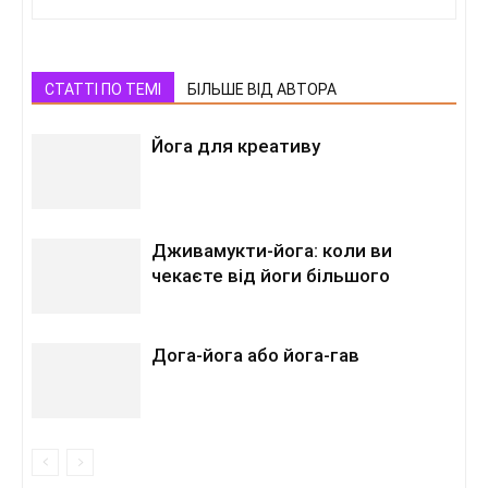
СТАТТІ ПО ТЕМІ
БІЛЬШЕ ВІД АВТОРА
Йога для креативу
Дживамукти-йога: коли ви
чекаєте від йоги більшого
Дога-йога або йога-гав