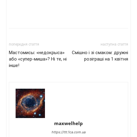
попередня стаття
наступна стаття
Мастомисы: «недокрыса»
Смішно і зі смаком: дружні
або «супер-миша»? Ні те, ні
розіграші на 1 квітня
інше!
maxwelhelp
https://ttt.1ca.com.ua