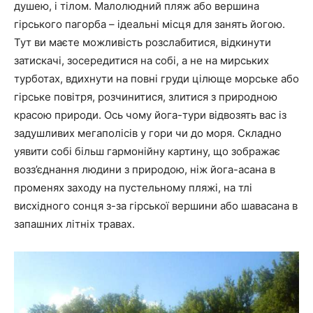
душею, і тілом. Малолюдний пляж або вершина
гірського пагорба – ідеальні місця для занять йогою.
Тут ви маєте можливість розслабитися, відкинути
затискачі, зосередитися на собі, а не на мирських
турботах, вдихнути на повні груди цілюще морське або
гірське повітря, розчинитися, злитися з природною
красою природи. Ось чому йога-тури відвозять вас із
задушливих мегаполісів у гори чи до моря. Складно
уявити собі більш гармонійну картину, що зображає
возз’єднання людини з природою, ніж йога-асана в
променях заходу на пустельному пляжі, на тлі
висхідного сонця з-за гірської вершини або шавасана в
запашних літніх травах.