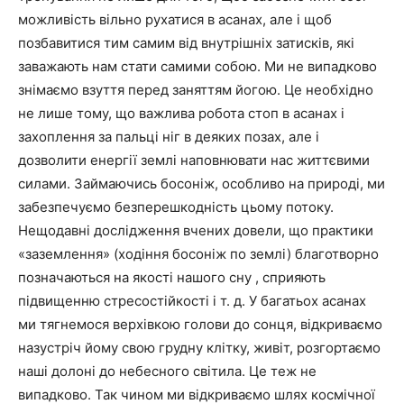
можливість вільно рухатися в асанах, але і щоб
позбавитися тим самим від внутрішніх затисків, які
заважають нам стати самими собою. Ми не випадково
знімаємо взуття перед заняттям йогою. Це необхідно
не лише тому, що важлива робота стоп в асанах і
захоплення за пальці ніг в деяких позах, але і
дозволити енергії землі наповнювати нас життєвими
силами. Займаючись босоніж, особливо на природі, ми
забезпечуємо безперешкодність цьому потоку.
Нещодавні дослідження вчених довели, що практики
«заземлення» (ходіння босоніж по землі) благотворно
позначаються на якості нашого сну , сприяють
підвищенню стресостійкості і т. д. У багатьох асанах
ми тягнемося верхівкою голови до сонця, відкриваємо
назустріч йому свою грудну клітку, живіт, розгортаємо
наші долоні до небесного світила. Це теж не
випадково. Так чином ми відкриваємо шлях космічної