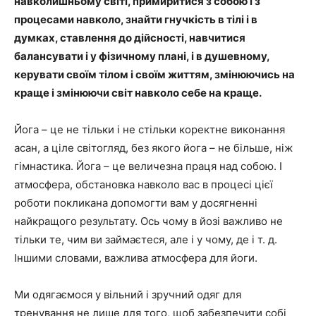
навколишньому світі, примиритися з собою і з
процесами навколо, знайти гнучкість в тілі і в
думках, ставлення до дійсності, навчитися
балансувати і у фізичному плані, і в душевному,
керувати своїм тілом і своїм життям, змінюючись на
краще і змінюючи світ навколо себе на краще.
Йога – це не тільки і не стільки коректне виконання
асан, а ціле світогляд, без якого йога – не більше, ніж
гімнастика. Йога – це величезна праця над собою. І
атмосфера, обстановка навколо вас в процесі цієї
роботи покликана допомогти вам у досягненні
найкращого результату. Ось чому в йозі важливо не
тільки те, чим ви займаєтеся, але і у чому, де і т. д.
Іншими словами, важлива атмосфера для йоги.
Ми одягаємося у вільний і зручний одяг для
тренування не лише для того, щоб забезпечити собі