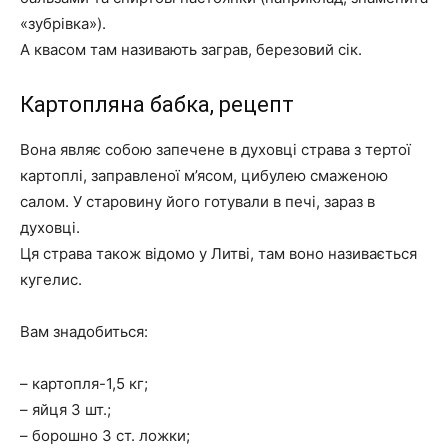
«зубрівка»).
А квасом там називають заграв, березовий сік.
Картопляна бабка, рецепт
Вона являє собою запечене в духовці страва з тертої
картоплі, заправленої м’ясом, цибулею смаженою
салом. У старовину його готували в печі, зараз в
духовці.
Ця страва також відомо у Литві, там воно називається
кугелис.
Вам знадобиться:
– картопля-1,5 кг;
– яйця 3 шт.;
– борошно 3 ст. ложки;