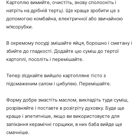
Картоплю вимийте, очистіть, знову сполосніть і
натріть на дрібній тертці. Ще краще зробити це з
допомогою комбайна, електричної або звичайною
м’ясорубки.
В окремому посуді змішайте яйця, борошно і сметану і
збийте до гладкості. Додайте цю суміш до тертої
картоплі, посоліть і перемішайте.
Тепер з’єднайте вийшло картопляне тісто з
підсмаженим салом і цибулею. Перемішайте.
Форму добре змастіть маслом, викладіть туди суміш,
розрівняйте і поставте в розігріту духовку. Буде ще
краще і апетитніше, якщо ви використовуєте для
запікання керамічні горщики, в них баба вийде ще
смачніше.