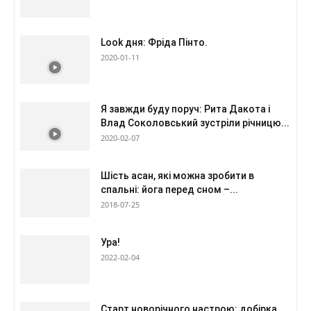
Look дня: Фріда Пінто.
2020-01-11
Я завжди буду поруч: Рита Дакота і
Влад Соколовський зустріли річницю...
2020-02-07
Шість асан, які можна зробити в
спальні: йога перед сном –...
2018-07-25
Ура!
2022-02-04
Старт новорічного настрою: добірка