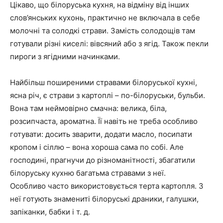
Цікаво, що білоруська кухня, на відміну від інших
слов’янських кухонь, практично не включала в себе
молочні та солодкі страви. Замість солодощів там
готували різні киселі: вівсяний або з ягід. Також пекли
пироги з ягідними начинками.
Найбільш поширеними стравами білоруської кухні,
ясна річ, є страви з картоплі – по-білоруськи, бульби.
Вона там неймовірно смачна: велика, біла,
розсипчаста, ароматна. Її навіть не треба особливо
готувати: досить зварити, додати масло, посипати
кропом і сіллю – вона хороша сама по собі. Але
господині, прагнучи до різноманітності, збагатили
білоруську кухню багатьма стравами з неї.
Особливо часто використовується терта картопля. З
неї готують знамениті білоруські драники, галушки,
запіканки, бабки і т. д.