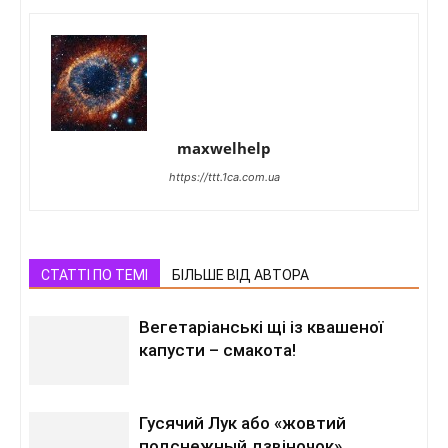
maxwelhelp
https://ttt.1ca.com.ua
СТАТТІ ПО ТЕМІ
БІЛЬШЕ ВІД АВТОРА
Вегетаріанські щі із квашеної
капусти – смакота!
Гусячий Лук або «жовтий
подснежный дзвіночок»