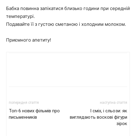
Бабка повинна запікатися близько години при середній
температурі.
Подавайте її з густою сметаною і холодним молоком.
Приємного апетиту!
попередня стаття
наступна стаття
Топ-6 нових фільмів про
І сміх, і сльози: як
письменників
виглядають воскові фігури
зірок