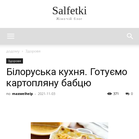
Salfetki
Жіночій блог
додому
Здоровя
Здоровя
Білоруська кухня. Готуємо
картопляну бабцю
по
maxwelhelp
-
2021-11-03
371
0