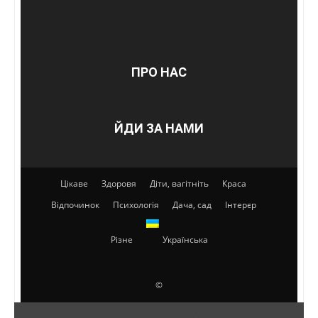
ПРО НАС
ЙДИ ЗА НАМИ
Цікаве
Здоровя
Діти, вагітніть
Краса
Відпочинок
Психологія
Дача, сад
Інтерєр
Різне
Українська
©