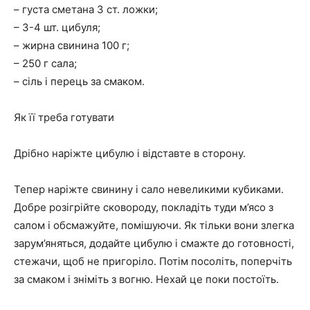
– густа сметана 3 ст. ложки;
– 3-4 шт. цибуля;
– жирна свинина 100 г;
– 250 г сала;
– сіль і перець за смаком.
Як її треба готувати
Дрібно наріжте цибулю і відставте в сторону.
Тепер наріжте свинину і сало невеликими кубиками.
Добре розігрійте сковороду, покладіть туди м’ясо з
салом і обсмажуйте, помішуючи. Як тільки вони злегка
зарум’яняться, додайте цибулю і смажте до готовності,
стежачи, щоб не пригоріло. Потім посоліть, поперчіть
за смаком і зніміть з вогню. Нехай це поки постоїть.