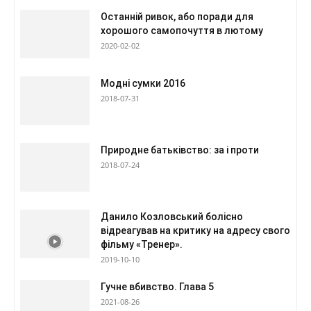
Останній ривок, або поради для
хорошого самопочуття в лютому
2020-02-02
Модні сумки 2016
2018-07-31
Природне батьківство: за і проти
2018-07-24
Данило Козловський болісно
відреагував на критику на адресу свого
фільму «Тренер».
2019-10-10
Гучне вбивство. Глава 5
2021-08-26