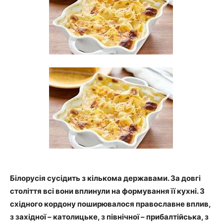
Білорусія сусідить з кількома державами. За довгі
століття всі вони вплинули на формування її кухні. З
східного кордону поширювалося православне вплив,
з західної – католицьке, з північної – прибалтійська, з