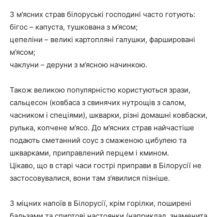
З м’ясних страв білоруські господині часто готують:
бігос – капуста, тушкована з м’ясом;
цепеліни – великі картопляні галушки, фаршировані
м’ясом;
чаклуни – деруни з м’ясною начинкою.
Також великою популярністю користуються зрази,
сальцесон (ковбаса з свинячих нутрощів з салом,
часником і спеціями), шкварки, різні домашні ковбаски,
рулька, копчене м’ясо. До м’ясних страв найчастіше
подають сметанний соус з смаженою цибулею та
шкварками, приправлений перцем і кмином.
Цікаво, що в старі часи гострі приправи в Білорусії не
застосовувалися, вони там з’явилися пізніше.
З міцних напоїв в Білорусії, крім горілки, поширені
бальзами та спиртові настоянки (наприклад, знаменита