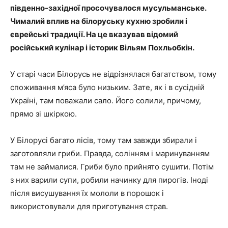
південно-західної просочувалося мусульманське.
Чималий вплив на білоруську кухню зробили і
єврейські традиції. На це вказував відомий
російський кулінар і історик Вільям Похльобкін.
У старі часи Білорусь не відрізнялася багатством, тому
споживання м’яса було низьким. Зате, як і в сусідній
Україні, там поважали сало. Його солили, причому,
прямо зі шкіркою.
У Білорусі багато лісів, тому там завжди збирали і
заготовляли гриби. Правда, солінням і маринуванням
там не займалися. Гриби було прийнято сушити. Потім
з них варили супи, робили начинку для пирогів. Іноді
після висушування їх мололи в порошок і
використовували для приготування страв.