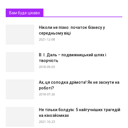
Вам буде цікаво
Ніколи не пізно: початок бізнесу у
середньому віці
2021-12-08
В. І. Даль – подвижницький шлях і
творчість
2018-09-03
Ах, ця солодка дрімота! Як не заснути на
роботі?
2018-07-26
Не тільки болдуін: 5 найгучніших трагедій
на кінозйомках
2021-10-23