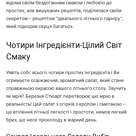
відома своїм бездоганним смаком і любов’ю до
простих, але вишуканих рецептів, поділилася своїм
секретом – рецептом “ідеального літнього гарніру”,
який підкорив серця багатьох.
Чотири Інгредієнти-Цілий Світ
Смаку
Уявіть собі: всього чотири простих інгредієнта і Ви
отримуєте освіжаючий, ароматний салат, який стане
справжньою окрасою вашого літнього столу. Звучить
як мрія? Березня Стюарт перетворює цю мрію в
реальність! Цей салат з огірків з кропом і сметаною –
це втілення літньої легкості і простоти, немов легкий
бриз, що несе прохолоду в жаркий день.