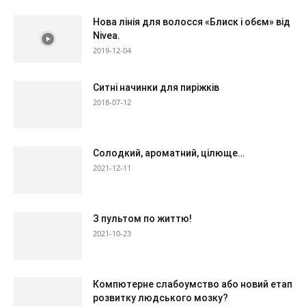
Нова лінія для волосся «Блиск і обєм» від
Nivea.
2019-12-04
Ситні начинки для пиріжків
2018-07-12
Солодкий, ароматний, цілюще…
2021-12-11
З пультом по життю!
2021-10-23
Компютерне слабоумство або новий етап
розвитку людського мозку?