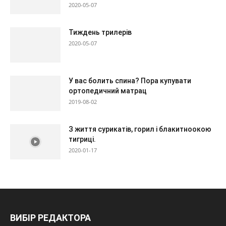
2020-05-07
Тиждень трилерів
2020-05-07
У вас болить спина? Пора купувати
ортопедичний матрац
2019-08-02
З життя сурикатів, горил і блакитноокою
тигриці.
2020-01-17
ВИБІР РЕДАКТОРА