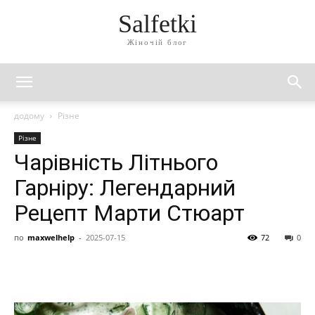
Salfetki
Жіночій блог
додому
Різне
Різне
Чарівність Літнього
Гарніру: Легендарний
Рецепт Марти Стюарт
по
maxwelhelp
-
2025-07-15
72
0