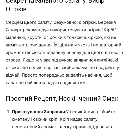
Секрет Ідеального Салату: Вибір
Огірків
Серцем цього салату, безумовно, є огірки. Березня
Стюарт рекомендує використовувати огірки “Кірбі” –
маленькі, хрусткі огірочки з тонкою шкіркою, які не
вимагають очищення. Їх щільна м’якоть і неповторний
аромат створюють ідеальну основу для цього літнього
страви. Якщо ж у вас під рукою виявилися англійські
огірки або великі нарізані скибочками, не впадайте у
відчай! Просто попередньо видаліть насіння, щоб
салат не вийшов занадто водянистим.
Простий Рецепт, Нескінченний Смак
Приготування Заправки:
У великій мисці збийте
сметану і свіжий кріп. Кріп надає салату
неповторний аромат і легку гірчинку, ідеально