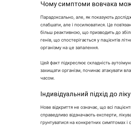
Чому симптоми вовчака мож
Парадоксально, але, як показують дослід
слабшати, але і посилюватися. Це пов’яза
більш реактивною, що призводить до збі
генів, що спостерігається у пацієнтів лі
організму на це запалення.
Цей факт підкреслює складність аутоімун
захищати організм, починає атакувати вла
часом.
Індивідуальний підхід до лік
Нове відкриття не означає, що всі пацієн
справедливо відзначають експерти, лікува
грунтуватися на конкретних симптомах і с