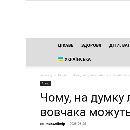
ЦІКАВЕ
ЗДОРОВЯ
ДІТИ, ВАГ
УКРАЇНСЬКА
додому
Різне
Чому, на думку лікарів, симптом
Різне
Чому, на думку 
вовчака можуть
по
maxwelhelp
-
2025-08-26