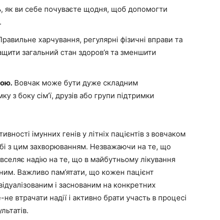
, як ви себе почуваєте щодня, щоб допомогти
.
равильне харчування, регулярні фізичні вправи та
щити загальний стан здоров’я та зменшити
кою.
Вовчак може бути дуже складним
у з боку сім’ї, друзів або групи підтримки
ивності імунних генів у літніх пацієнтів з вовчаком
бі з цим захворюванням. Незважаючи на те, що
 вселяє надію на те, що в майбутньому лікування
ним. Важливо пам’ятати, що кожен пацієнт
ивідуалізованим і заснованим на конкретних
е-не втрачати надії і активно брати участь в процесі
льтатів.