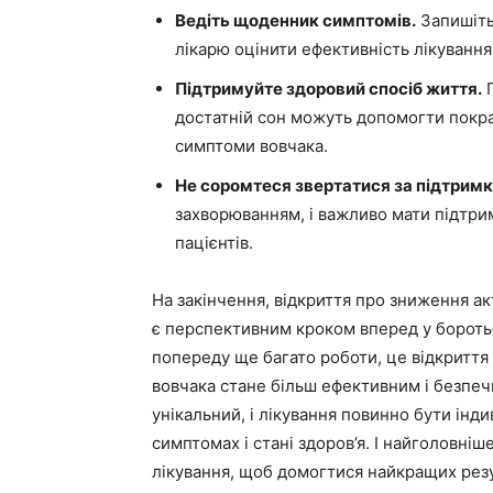
Ведіть щоденник симптомів.
Запишіть
лікарю оцінити ефективність лікування
Підтримуйте здоровий спосіб життя.
П
достатній сон можуть допомогти покра
симптоми вовчака.
Не соромтеся звертатися за підтрим
захворюванням, і важливо мати підтримк
пацієнтів.
На закінчення, відкриття про зниження акт
є перспективним кроком вперед у бороть
попереду ще багато роботи, це відкриття
вовчака стане більш ефективним і безпеч
унікальний, і лікування повинно бути інд
симптомах і стані здоров’я. І найголовніш
лікування, щоб домогтися найкращих резу