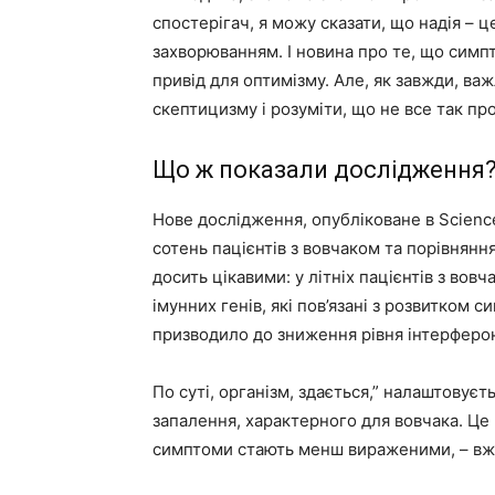
спостерігач, я можу сказати, що надія – 
захворюванням. І новина про те, що симпт
привід для оптимізму. Але, як завжди, ва
скептицизму і розуміти, що не все так пр
Що ж показали дослідження
Нове дослідження, опубліковане в Science
сотень пацієнтів з вовчаком та порівнян
досить цікавими: у літніх пацієнтів з во
імунних генів, які пов’язані з розвитком 
призводило до зниження рівня інтерфероні
По суті, організм, здається,” налаштовує
запалення, характерного для вовчака. Це 
симптоми стають менш вираженими, – вж