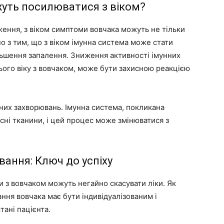
уть посилюватися з віком?
ження, з віком симптоми вовчака можуть не тільки
но з тим, що з віком імунна система може стати
льшення запалення. Зниження активності імунних
тнього віку з вовчаком, може бути захисною реакцією
них захворювань. Імунна система, покликана
сні тканини, і цей процес може змінюватися з
ування: Ключ до успіху
ти з вовчаком можуть негайно скасувати ліки. Як
ння вовчака має бути індивідуалізованим і
тані пацієнта.