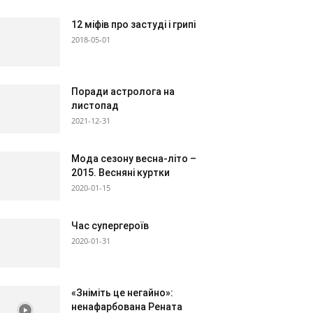
12 міфів про застуді і грипі
2018-05-01
Поради астролога на
листопад
2021-12-31
Мода сезону весна-літо –
2015. Весняні куртки
2020-01-15
Час супергероїв
2020-01-31
«Зніміть це негайно»:
ненафарбована Рената