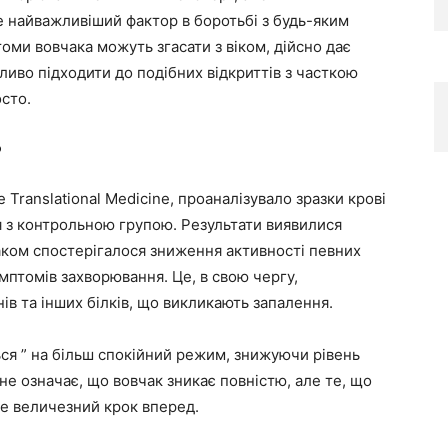
це найважливіший фактор в боротьбі з будь-яким
оми вовчака можуть згасати з віком, дійсно дає
жливо підходити до подібних відкриттів з часткою
осто.
?
 Translational Medicine, проаналізувало зразки крові
ня з контрольною групою. Результати виявилися
вчаком спостерігалося зниження активності певних
симптомів захворювання. Це, в свою чергу,
в та інших білків, що викликають запалення.
ться ” на більш спокійний режим, знижуючи рівень
не означає, що вовчак зникає повністю, але те, що
е величезний крок вперед.