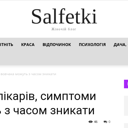
Salfetki
Жіночій блог
ІТНІТЬ
КРАСА
ВІДПОЧИНОК
ПСИХОЛОГІЯ
ДАЧА,
и вовчака можуть з часом зникати
лікарів, симптоми
 з часом зникати
46
0