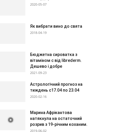
2020-05-07
Як вибрати вино до свята
2018-04-19
Бюджетна сироватка з
вітаміном с від librederm.
Дешево і добре
2021-09-23
Астрологічний прогноз на
тиждень с17.04 по 23.04
2020-02-16
Марина Афрікантова
натякнула на остаточний
розрив з 19-річним коханим.
2019-06-02