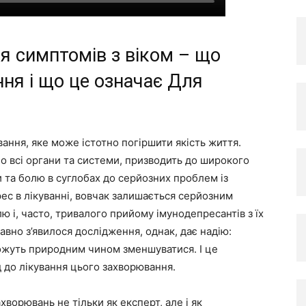
ня симптомів з віком – що
ння і що це означає Для
ання, яке може істотно погіршити якість життя.
о всі органи та системи, призводить до широкого
 та болю в суглобах до серйозних проблем із
с в лікуванні, вовчак залишається серйозним
 і, часто, тривалого прийому імунодепресантів з їх
но з’явилося дослідження, однак, дає надію:
можуть природним чином зменшуватися. І це
д до лікування цього захворювання.
хворювань не тільки як експерт, але і як