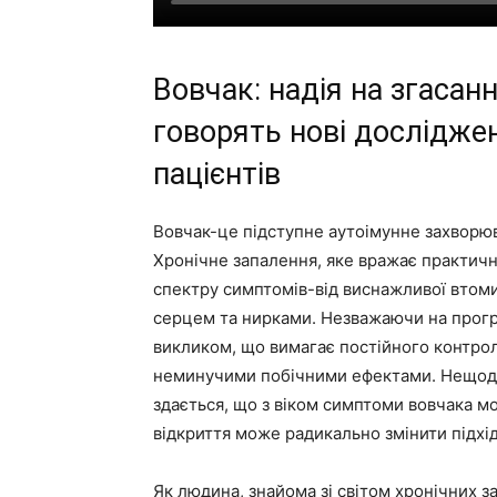
Вовчак: надія на згасан
говорять нові дослідже
пацієнтів
Вовчак-це підступне аутоімунне захворюв
Хронічне запалення, яке вражає практичн
спектру симптомів-від виснажливої втоми
серцем та нирками. Незважаючи на прогре
викликом, що вимагає постійного контролю
неминучими побічними ефектами. Нещодав
здається, що з віком симптоми вовчака 
відкриття може радикально змінити підхі
Як людина, знайома зі світом хронічних за