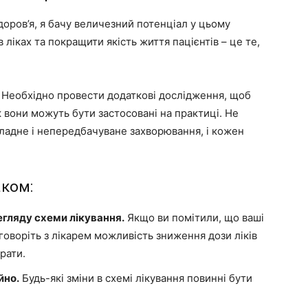
доров’я, я бачу величезний потенціал у цьому
ліках та покращити якість життя пацієнтів – це те,
 Необхідно провести додаткові дослідження, щоб
к вони можуть бути застосовані на практиці. Не
кладне і непередбачуване захворювання, і кожен
аком:
егляду схеми лікування.
Якщо ви помітили, що ваші
воріть з лікарем можливість зниження дози ліків
рати.
йно.
Будь-які зміни в схемі лікування повинні бути