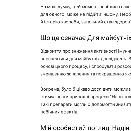
На мою думку, цей момент особливо важли
для одного, може не підійти іншому. Необ
й історію хвороби, загальний стан здоров’
Що це означає Для майбутніх
Відкриття про зниження активності імунних
перспективи для майбутніх досліджень. В
основі цього процесу, і спробувати розро
зменшенню запалення та покращенню якос
Зокрема, було б цікаво дослідити можливі
стимулювати природні процеси “Налаштув
Такі препарати могли б допомогти знизит
побічних ефектів.
Мій особистий погляд: Надія