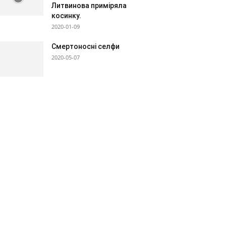
Литвинова приміряла
косинку.
2020-01-09
Смертоносні селфи
2020-05-07