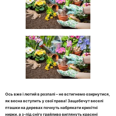
Ось вже і лютий в розпалі – не встигнемо озирнутися,
як весна вступить у свої права! Защебечут веселі
пташки на деревах почнуть набрякати крихітні
нирки, а з-під снігу грайливо виглянуть красені