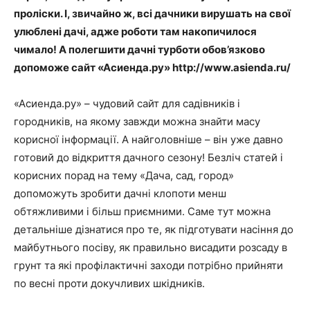
проліски. І, звичайно ж, всі дачники вирушать на свої
улюблені дачі, адже роботи там накопичилося
чимало! А полегшити дачні турботи обов’язково
допоможе сайт «Асиенда.ру» http://www.asienda.ru/
«Асиенда.ру» – чудовий сайт для садівників і
городників, на якому завжди можна знайти масу
корисної інформації. А найголовніше – він уже давно
готовий до відкриття дачного сезону! Безліч статей і
корисних порад на тему «Дача, сад, город»
допоможуть зробити дачні клопоти менш
обтяжливими і більш приємними. Саме тут можна
детальніше дізнатися про те, як підготувати насіння до
майбутнього посіву, як правильно висадити розсаду в
грунт та які профілактичні заходи потрібно прийняти
по весні проти докучливих шкідників.