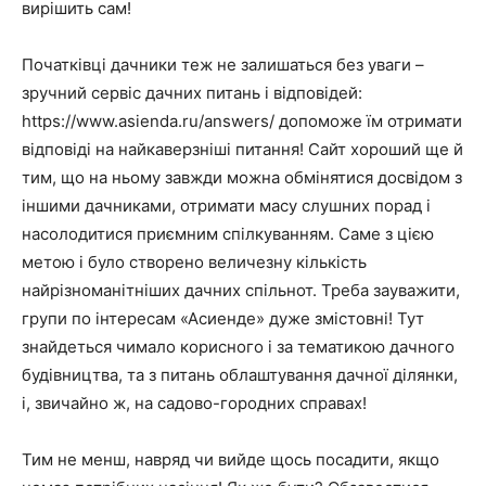
вирішить сам!
Початківці дачники теж не залишаться без уваги –
зручний сервіс дачних питань і відповідей:
https://www.asienda.ru/answers/ допоможе їм отримати
відповіді на найкаверзніші питання! Сайт хороший ще й
тим, що на ньому завжди можна обмінятися досвідом з
іншими дачниками, отримати масу слушних порад і
насолодитися приємним спілкуванням. Саме з цією
метою і було створено величезну кількість
найрізноманітніших дачних спільнот. Треба зауважити,
групи по інтересам «Асиенде» дуже змістовні! Тут
знайдеться чимало корисного і за тематикою дачного
будівництва, та з питань облаштування дачної ділянки,
і, звичайно ж, на садово-городних справах!
Тим не менш, навряд чи вийде щось посадити, якщо