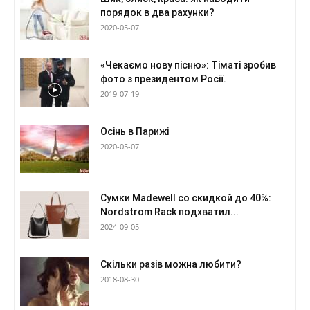
порядок в два рахунки?
2020-05-07
«Чекаємо нову пісню»: Тіматі зробив
фото з президентом Росії.
2019-07-19
Осінь в Парижі
2020-05-07
Сумки Madewell со скидкой до 40%:
Nordstrom Rack подхватил...
2024-09-05
Скільки разів можна любити?
2018-08-30