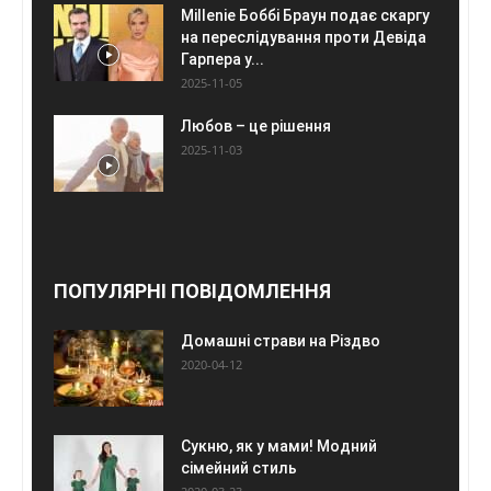
Millenie Боббі Браун подає скаргу
на переслідування проти Девіда
Гарпера у...
2025-11-05
Любов – це рішення
2025-11-03
ПОПУЛЯРНІ ПОВІДОМЛЕННЯ
Домашні страви на Різдво
2020-04-12
Сукню, як у мами! Модний
сімейний стиль