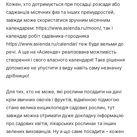
Кожен, хто дотримується при посадці розсади або
саджанців місячних фаз та інших премудростей,
завжди може скористатися зручним місячним
календарем: https://www.asienda.ru/moon/, так і
календар робіт садівника-городника
https://www.asienda.ru/calendar/ теж буде вельми до
речі. А ще на «Асиенде» реалізована можливість
створення і свого власного календаря! Таке рішення
допоможе не упустити з виду навіть саму незначну
дрібницю!
Для тих, хто не може, які рослини посадити на дачі
крім звичних овочів і фруктів, відмінною підмогою
стане велика енциклопедія садових рослин, тут
завжди можна отримати дуже докладну інформацію
про садових квітів, лікарських рослинах та інших
зелених вихованців. Ну а що саме посадити – кожен