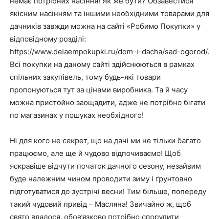
немає потрібних насіння! Як же бути? Обзавестися
якісним насінням та іншими необхідними товарами для
дачників завжди можна на сайті «Робимо Покупки» у
відповідному розділі:
https://www.delaempokupki.ru/dom-i-dacha/sad-ogorod/.
Всі покупки на даному сайті здійснюються в рамках
спільних закупівель, тому будь-які товари
пропонуються тут за цінами виробника. Та й часу
можна пристойно заощадити, адже не потрібно бігати
по магазинах у пошуках необхідного!
Ні для кого не секрет, що на дачі ми не тільки багато
працюємо, але ще й чудово відпочиваємо! Щоб
яскравіше відчути початок дачного сезону, незайвим
буде належним чином проводити зиму і ґрунтовно
підготуватися до зустрічі весни! Тим більше, попереду
такий чудовий привід – Масляна! Звичайно ж, щоб
свято вдалося, обов’язково потрібно спорудити