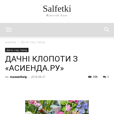
Salfetki
Жіночій блог
додому
Дача, сад, город
Дача, сад, город
ДАЧНІ КЛОПОТИ З
«АСИЕНДА.РУ»
по
maxwelhelp
-
2018-08-27
398
0