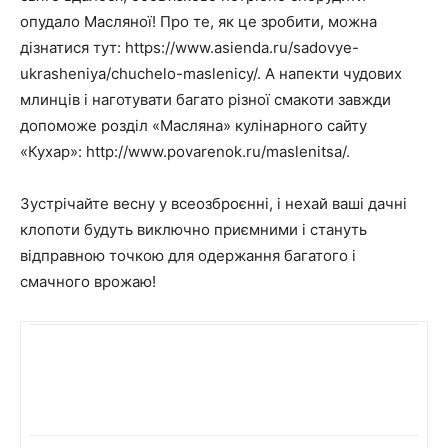
опудало Масляної! Про те, як це зробити, можна
дізнатися тут: https://www.asienda.ru/sadovye-
ukrasheniya/chuchelo-maslenicy/. А напекти чудових
млинців і наготувати багато різної смакоти завжди
допоможе розділ «Масляна» кулінарного сайту
«Кухар»: http://www.povarenok.ru/maslenitsa/.
Зустрічайте весну у всеозброєнні, і нехай ваші дачні
клопоти будуть виключно приємними і стануть
відправною точкою для одержання багатого і
смачного врожаю!