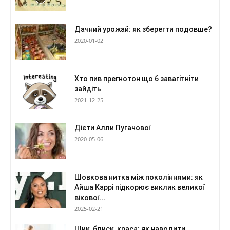
Дачний урожай: як зберегти подовше?
2020-01-02
Хто пив прегнотон що б завагітніти
зайдіть
2021-12-25
Дієти Алли Пугачової
2020-05-06
Шовкова нитка між поколіннями: як
Айша Каррі підкорює виклик великої
вікової...
2025-02-21
Шик, блиск, краса: як наводити