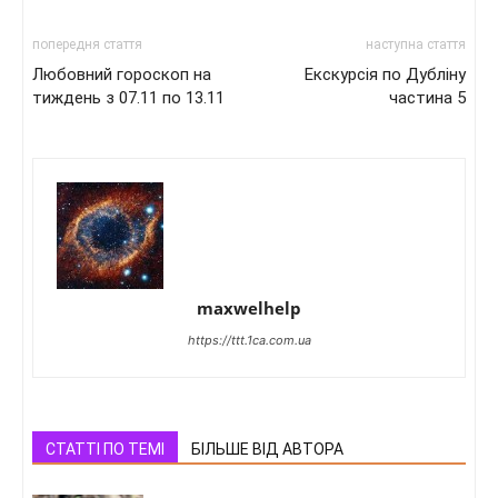
попередня стаття
наступна стаття
Любовний гороскоп на
Екскурсія по Дубліну
тиждень з 07.11 по 13.11
частина 5
maxwelhelp
https://ttt.1ca.com.ua
СТАТТІ ПО ТЕМІ
БІЛЬШЕ ВІД АВТОРА