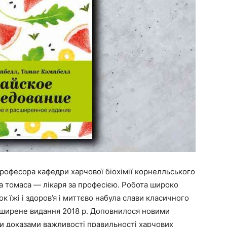
професора кафедри харчової біохімії корнелльського
на томаса — лікаря за професією. Робота широко
ок їжі і здоров’я і миттєво набула слави класичного
зширене видання 2018 р. Доповнилося новими
и доказами важливості правильності харчових