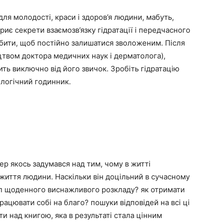
ля молодості, краси і здоров’я людини, мабуть,
риє секрети взаємозв’язку гідратації і передчасного
обити, щоб постійно залишатися зволоженим. Після
ництвом доктора медичних наук і дерматолога),
ить виключно від його звичок. Зробіть гідратацію
ологічний годинник.
р якось задумався над тим, чому в житті
 життя людини. Наскільки він доцільний в сучасному
емп щоденного виснажливого розкладу? як отримати
працювати собі на благо? пошуки відповідей на всі ці
и над книгою, яка в результаті стала цінним