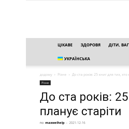
ЦІКАВЕ
ЗДОРОВЯ
ДІТИ, ВАГ
УКРАЇНСЬКА
додому
Різне
До ста років: 25 книг для тих, хто
Різне
До ста років: 25
планує старіти
по
maxwelhelp
-
2021-12-16