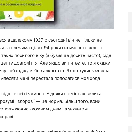
ся в далекому 1927 р сьогодні він не тільки не
ючи за плечима цілих 94 роки насиченого життя.
таких похилого віку (а буває це досить часто), сідні,
ецепту довголіття. Але якщо ви питаєте, то я скажу
рису і обходжуся без алкоголю. Якщо кудись можна
ісімдесяти мені перестала подобатися моя хода”.
сідні, в світі чимало. У деяких регіонах велика
 розумі і здоров’ї — це норма. Більш того, вони
асолоджуючись кожним днем і з захватом
справі.
двоювати у долі пару зайвих (десятків) років? ми