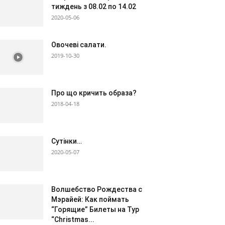
тиждень з 08.02 по 14.02
2020-05-06
Овочеві салати.
2019-10-30
Про що кричить образа?
2018-04-18
Сутінки…
2020-05-07
Волшебство Рождества с
Мэрайей: Как поймать
“Горящие” Билеты на Тур
“Christmas...