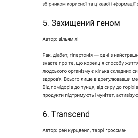
збірником корисної та цікавої інформації 
5. Захищений геном
Автор: вільям лі
Рак, діабет, гіпертонія — одні з найстраш
знаєте про те, що корекція способу життя
людського організму є кілька складних си
здоров’я. Всього лише відрегулювавши ме
Від помідорів до тунця, від сиру до горіх
продукти підтримують імунітет, активізуют
6. Transcend
Автор: рей курцвейл, террі гроссман