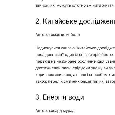
звичок, які можуть істотно змінити життя
2. Китайське досліджен
Автор: томас кемпбелл
Надихнулися книгою “китайське досліджен
послідовників? один із співавторів бестс
перехід на незбиране рослинне харчуванн
двотижневий план, слідуючи якому ви зм
корисною звичкою, а після і способом жи
також перелік смачних рецептів, які авто
3. Енергія води
Автор: ховард мурад