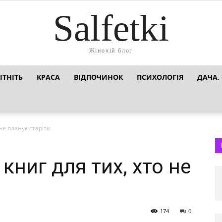
Salfetki
Жіночій блог
ІТНІТЬ
КРАСА
ВІДПОЧИНОК
ПСИХОЛОГІЯ
ДАЧА,
 не планує старіти
 книг для тих, хто не
174
0