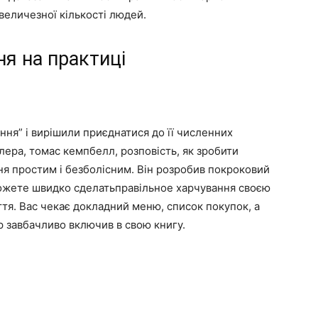
 величезної кількості людей.
ня на практиці
ня” і вирішили приєднатися до її численних
елера, томас кемпбелл, розповість, як зробити
я простим і безболісним. Він розробив покроковий
ожете швидко сделатьправільное харчування своєю
ття. Вас чекає докладний меню, список покупок, а
р завбачливо включив в свою книгу.