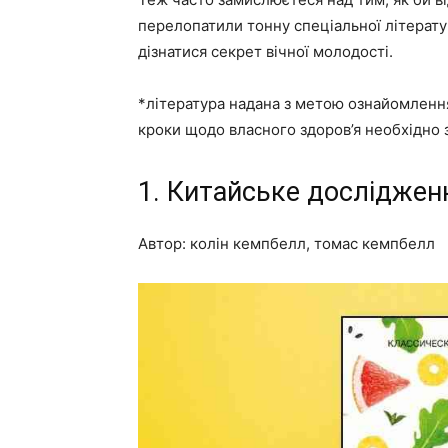
перелопатили тонну спеціальної літерату
дізнатися секрет вічної молодості.
*література надана з метою ознайомлення,
кроки щодо власного здоров’я необхідно з
1. Китайське досліджен
Автор: колін кемпбелл, томас кемпбелл