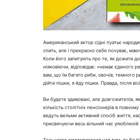
Американський актор сідні пуатьє народив
спить, але і прекрасно себе почуває, ма
Коли його запитують про те, як дожити до 
ніяковіючи, відповідає: «немає єдиного р
вам, що їм багато риби, овочів, темного 
дійти пішки, я йду пішки. Правда, після в
Ви будете здивовані, але довгожителів, як 
кількість столітніх пенсіонерів в повному
ведуть вельми активний спосіб життя, н
присвячуючи весь вільний час улюбленій 
Теж часто замислюєтеся над тим, як би ві