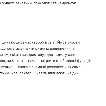
з області генетики, психології та нейронаук.
ніших і поширених хвороб в світі. Ймовірно, ви
 допомагає знизити ризик їх виникнення. У
стем, які він використовує для захисту свого
ню, ви можете значно зміцнити ці оборонні функції.
ів кешью — книга вільяма лі розповість, як саме
ь кишкові бактерії і навіть впливають на днк.