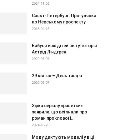
2024-11-05
Санкт-Петербург. Прогулянка
по Невському проспекту
2018-04-16
Бабуся всіх дітей світу: історія
Астрід Ліндгрен
2020-05-07
29 квітня – День танцю
2020-05-07
Зірка серіалу «ранетки»
заявила, що всі знали про
роман проклової і...
2021-10-20
Моду диктують моделі у віці