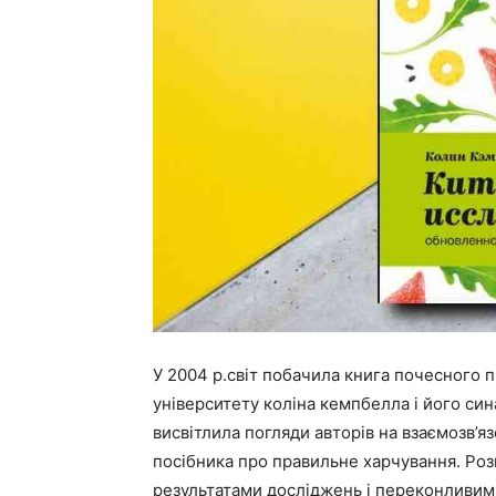
У 2004 р.світ побачила книга почесного 
університету коліна кемпбелла і його си
висвітлила погляди авторів на взаємозв’яз
посібника про правильне харчування. Ро
результатами досліджень і переконливим