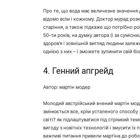
Про те, що вода має величезне значення д
відомо всім і кожному. Доктор мурад розк
старіння, а також підкаже що потрібно р
50-ти років, на думку автора (і за суміс
здоров’я і зовнішній вигляд людини залеж
однією з них – і зможете зупинити свій бі
4. Генний апгрейд
Автор: мартін модер
Молодий австрійський вчений мартін моде
змінюється все, крім усталеного способу
світі? як підлаштуватися під стрімкий т
вигоду з новітніх технологій і змусити їх 
важливі питання привели мартіна до робот