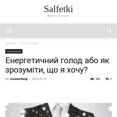
Salfetki
Жіночій блог
додому
Психологія
Психологія
Енергетичний голод або як
зрозуміти, що я хочу?
по
maxwelhelp
-
2020-05-07
366
0