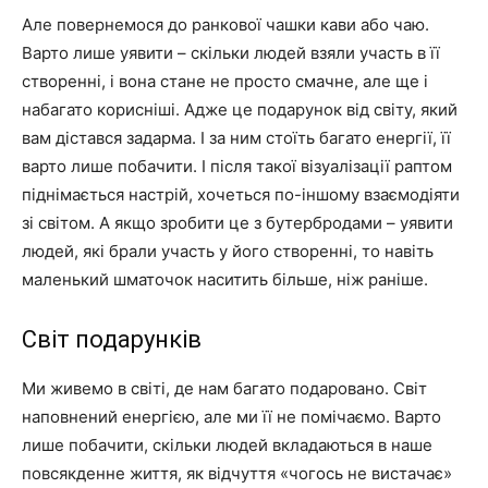
Але повернемося до ранкової чашки кави або чаю.
Варто лише уявити – скільки людей взяли участь в її
створенні, і вона стане не просто смачне, але ще і
набагато корисніші. Адже це подарунок від світу, який
вам дістався задарма. І за ним стоїть багато енергії, її
варто лише побачити. І після такої візуалізації раптом
піднімається настрій, хочеться по-іншому взаємодіяти
зі світом. А якщо зробити це з бутербродами – уявити
людей, які брали участь у його створенні, то навіть
маленький шматочок наситить більше, ніж раніше.
Світ подарунків
Ми живемо в світі, де нам багато подаровано. Світ
наповнений енергією, але ми її не помічаємо. Варто
лише побачити, скільки людей вкладаються в наше
повсякденне життя, як відчуття «чогось не вистачає»