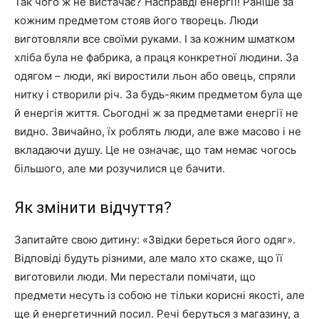
Так чого ж не вистачає? Насправді енергії! Раніше за
кожним предметом стояв його творець. Люди
виготовляли все своїми руками. І за кожним шматком
хліба була не фабрика, а праця конкретної людини. За
одягом – люди, які виростили льон або овець, спряли
нитку і створили річ. За будь-яким предметом була ще
й енергія життя. Сьогодні ж за предметами енергії не
видно. Звичайно, їх роблять люди, але вже масово і не
вкладаючи душу. Це не означає, що там немає чогось
більшого, але ми розучилися це бачити.
Як змінити відчуття?
Запитайте свою дитину: «Звідки береться його одяг».
Відповіді будуть різними, але мало хто скаже, що її
виготовили люди. Ми перестали помічати, що
предмети несуть із собою не тільки корисні якості, але
ще й енергетичний посил. Речі беруться з магазину, а