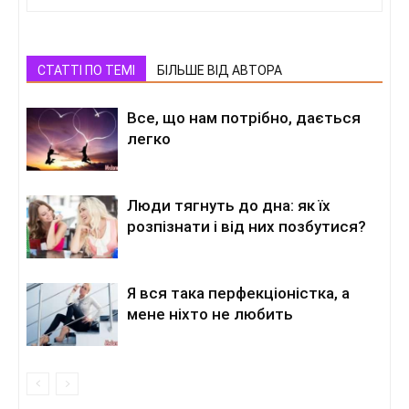
СТАТТІ ПО ТЕМІ
БІЛЬШЕ ВІД АВТОРА
Все, що нам потрібно, дається
легко
Люди тягнуть до дна: як їх
розпізнати і від них позбутися?
Я вся така перфекціоністка, а
мене ніхто не любить