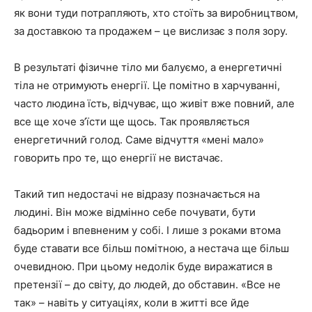
як вони туди потрапляють, хто стоїть за виробництвом,
за доставкою та продажем – це вислизає з поля зору.
В результаті фізичне тіло ми балуємо, а енергетичні
тіла не отримують енергії. Це помітно в харчуванні,
часто людина їсть, відчуває, що живіт вже повний, але
все ще хоче з’їсти ще щось. Так проявляється
енергетичний голод. Саме відчуття «мені мало»
говорить про те, що енергії не вистачає.
Такий тип недостачі не відразу позначається на
людині. Він може відмінно себе почувати, бути
бадьорим і впевненим у собі. І лише з роками втома
буде ставати все більш помітною, а нестача ще більш
очевидною. При цьому недолік буде виражатися в
претензії – до світу, до людей, до обставин. «Все не
так» – навіть у ситуаціях, коли в житті все йде