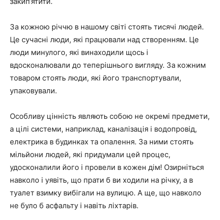
закип’ятити.
За кожною річчю в нашому світі стоять тисячі людей.
Це сучасні люди, які працювали над створенням. Це
люди минулого, які винаходили щось і
вдосконалювали до теперішнього вигляду. За кожним
товаром стоять люди, які його транспортували,
упаковували.
Особливу цінність являють собою не окремі предмети,
а цілі системи, наприклад, каналізація і водопровід,
електрика в будинках та опалення. За ними стоять
мільйони людей, які придумали цей процес,
удосконалили його і провели в кожен дім! Озирніться
навколо і уявіть, що прати б ви ходили на річку, а в
туалет взимку вибігали на вулицю. А ще, що навколо
не було б асфальту і навіть ліхтарів.