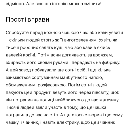
відмінно. Але всю цю історію можна змінити!
Прості вправи
Спробуйте перед кожною чашкою чаю або кави уявити
– скільки людей стоїть за її виготовленням. Уявіть як
тисячі робочих садять кущі чаю або кави в якійсь
далекій країні. Потім вони доглядають за врожаєм,
збирають його своїми руками і передають на фабрику.
А цей завод побудували ще сотні осіб, і ще кілька
займаються сортуванням майбутнього напою,
обсмаженням, розфасовкою. Потім сотні людей
пакують цей продукт, везуть його через півсвіту, щоб
він потрапив на полиці найближчого до вас магазину.
Тисячі людей взяли участь в тому, що ця чашка
потрапила до вас на стіл. А ще хтось створив і цю саму
чашку, і чайник, і навіть електрику, щоб цей чайник