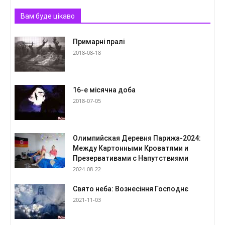
Вам буде цікаво
Примарні пралі
2018-08-18
16-е місячна доба
2018-07-05
Олимпийская Деревня Парижа-2024:
Между Картонными Кроватями и
Презервативами с Напутствиями
2024-08-22
Свято неба: Вознесіння Господнє
2021-11-03