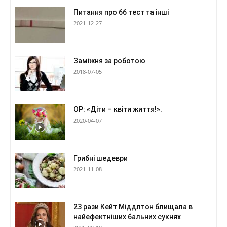
Питання про бб тест та інші
2021-12-27
Заміжня за роботою
2018-07-05
ОР: «Діти – квіти життя!».
2020-04-07
Грибні шедеври
2021-11-08
23 рази Кейт Міддлтон блищала в
найефектніших бальних сукнях