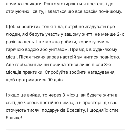
починає зникати. Раптом стираються претензії до
оточуючих і світу, і здається що все зовсім по-іншому.
Щоб «наситити» тонкі тіла, потрібно згадувати про
людей, які беруть участь у вашому житті не менше 2-х
разів на день. І це можна робити, користуючись
гарячою водою або унітазом. Привід є в будь-якому
місці. Після тижня вправ настрій змінитися повністю.
Але глобальні зміни починаються лише після 3-х
місяців практики. Спробуйте зробити нагадування,
щоб протриматися 90 днів.
І якщо це вийде, то через 3 місяці ви будете жити в
світі, де чогось постійно немає, а в просторі, де вас
оточують тисячі подарунків Всесвіту, і щодня їх стає
більше!