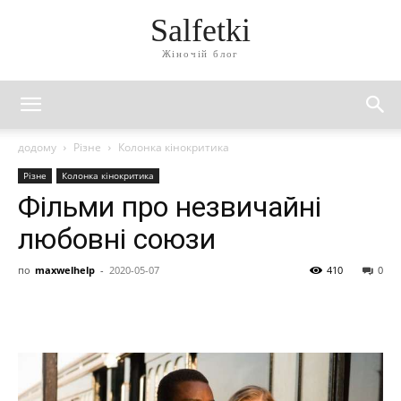
Salfetki
Жіночій блог
додому
Різне
Колонка кінокритика
Різне
Колонка кінокритика
Фільми про незвичайні
любовні союзи
по
maxwelhelp
-
2020-05-07
410
0