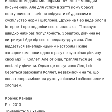
Весела комедійна мелодрама 16+. Лео – молодий
письменник. Але для успіху в житті йому бракує
поступливості і вміння слідувати вбудованим в
суспільство норм і шаблонів. Дружина Лео веде блог в
інтернеті про недоліки свого чоловіка, і її аккаунт
швидко набирає популярність. Зрештою, дівчина не
витримує і йде від свого невдаху-дружина. Лео
віддається занепадницьким настроям і живе
затворником, поки одного разу не зустрічає дівчину
своєї мрії – Коллет. Але от біда, трапляється це… на
весіллі у дівчини. Однак це не зупиняє Лео, і він
береться завоювати Коллет, незважаючи на те, що
вона тепер заміжня за дуже успішним і забезпеченим
хлопцем.
Країна: Канада
Рік: 2013
Тривалість: 97 хвилин