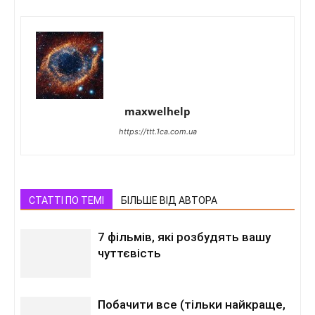
maxwelhelp
https://ttt.1ca.com.ua
СТАТТІ ПО ТЕМІ
БІЛЬШЕ ВІД АВТОРА
7 фільмів, які розбудять вашу
чуттєвість
Побачити все (тільки найкраще,