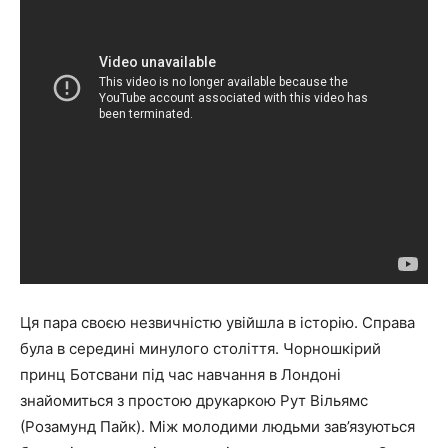
Ця пара своєю незвичністю увійшла в історію. Справа
була в середині минулого століття. Чорношкірий
принц Ботсвани під час навчання в Лондоні
знайомиться з простою друкаркою Рут Вільямс
(Розамунд Пайк). Між молодими людьми зав’язуються