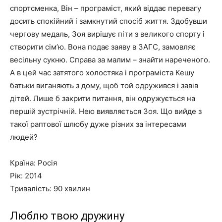
спортсменка, Він – програміст, який віддає перевагу
досить спокійний і замкнутий спосіб життя. Здобувши
чергову медаль, Зоя вирішує піти з великого спорту і
створити сім’ю. Вона подає заяву в ЗАГС, замовляє
весільну сукню. Справа за малим – знайти нареченого.
А в цей час затятого холостяка і програміста Кешу
батьки виганяють з дому, щоб той одружився і завів
дітей. Лише б закрити питання, він одружується на
першій зустрічній. Нею виявляється Зоя. Що вийде з
такої раптової шлюбу дуже різних за інтересами
людей?
Країна: Росія
Рік: 2014
Тривалість: 90 хвилин
Люблю твою дружину