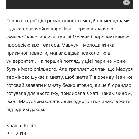
Головні герої цієї романтичної комедійної мелодрами
– дуже незвичайна пара. Іван – красень-мачо з
сучасної квартирою в центрі Москви і перспективною
професією архітектора. Маруся – молода жінка
приємної повноти, яка викладає психологію в
університеті. На перший погляд, у цієї пари не може
бути нічого спільного. Але трапляється так, що Маруся
терміново шукає кімнату, щоб зняти її в оренду. Іван же
готовий здавати кімнату безкоштовно, лише б орендар
готувала для нього їжу, прибирала в хаті. Таким чином,
Іван і Маруся знаходять один одного і починають жити
під одним дахом…
Країна: Росія
Рік: 2016