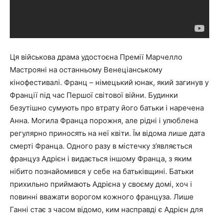
Ця військова драма удостоєна Премії Марчелло
Мастрояні на останньому Венеціанському
кінофестивалі. Франц – німецький юнак, який загинув у
Франції під час Першої світової війни. Будинки
безутішно сумують про втрату його батьки і наречена
Анна. Могила Франца порожня, але рідні і улюблена
регулярно приносять на неї квіти. Їм відома лише дата
смерті Франца. Одного разу в містечку з’являється
француз Адрієн і видається іншому Франца, з яким
нібито познайомився у себе на батьківщині. Батьки
прихильно приймають Адрієна у своєму домі, хоч і
повинні вважати ворогом кожного француза. Лише
Ганні стає з часом відомо, ким насправді є Адрієн для