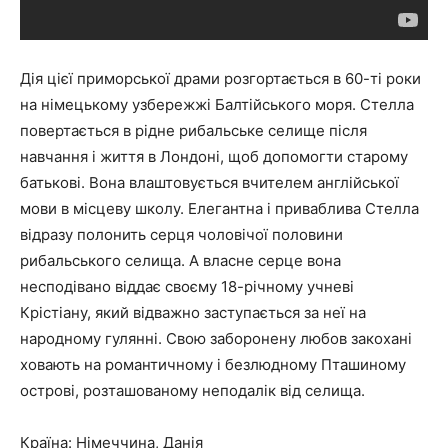
Дія цієї приморської драми розгортається в 60-ті роки
на німецькому узбережжі Балтійського моря. Стелла
повертається в рідне рибальське селище після
навчання і життя в Лондоні, щоб допомогти старому
батькові. Вона влаштовується вчителем англійської
мови в місцеву школу. Елегантна і приваблива Стелла
відразу полонить серця чоловічої половини
рибальського селища. А власне серце вона
несподівано віддає своєму 18-річному учневі
Крістіану, який відважно заступається за неї на
народному гулянні. Свою заборонену любов закохані
ховають на романтичному і безлюдному Пташиному
острові, розташованому неподалік від селища.
Країна: Німеччина, Данія