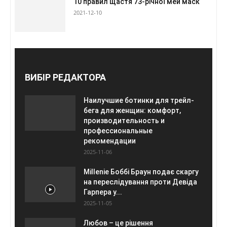
10 правил щастя 73-річної мей маск
2021-12-10
ВИБІР РЕДАКТОРА
Наилучшие ботинки для трейл-
бега для женщин: комфорт,
производительность и
профессиональные
рекомендации
2025-11-06
Millenie Боббі Браун подає скаргу
на переслідування проти Девіда
Гарпера у...
2025-11-05
Любов – це рішення