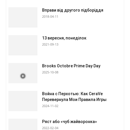
Вправи від другого підборіддя
2018-04-11
13 вересня, понеділок
2021-09-13
Brooks Octobre Prime Day Day
2025-10-08
Война с Перхотью: Как CeraVe
Перевернула Мои Правила Игры
2024-11-02
Ряст або «чуб жайворонка»
2022-02-04