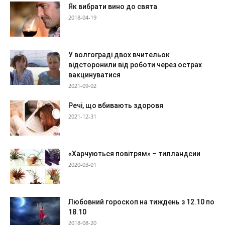
Як вибрати вино до свята
2018-04-19
У волгограді двох вчительок
відсторонили від роботи через острах
вакцинуватися
2021-09-02
Речі, що вбивають здоровя
2021-12-31
«Харчуються повітрям» – тилландсии
2020-03-01
Любовний гороскоп на тиждень з 12.10 по
18.10
2018-08-20