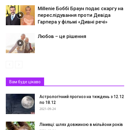
Millenie Боббі Браун подає скаргу на
переслідування проти Девіда
Гарпера у фільмі «Дивні речі»
Любов – це рішення
Вам буде цікаво
Астрологічний прогноз на тиждень з 12.12
по 18.12
2021-09-24
Лінивці: шлях довжиною в мільйони років