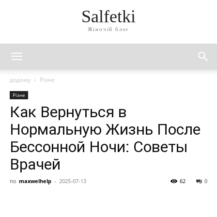
Salfetki
Жіночій блог
додому
Різне
Різне
Как Вернуться в
Нормальную Жизнь После
Бессонной Ночи: Советы
Врачей
по
maxwelhelp
-
2025-07-13
62
0