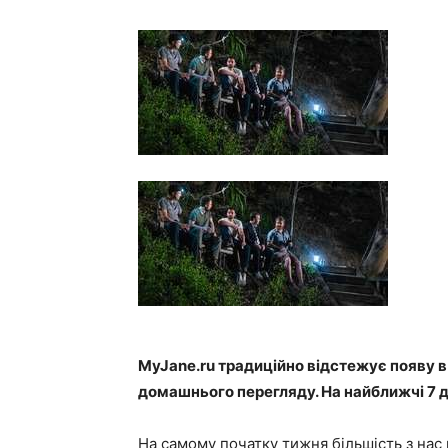
MyJane.ru традиційно відстежує появу в
домашнього перегляду. На найближчі 7 
На самому початку тижня більшість з нас в