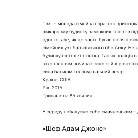
Тім і – молода сімейна пара, яка приїждж
шикарному будинку заможних клієнтів під
одного, але, як це часто буває після появ
сімейних уз і батьківського обов’язку. Не
будинку пістолет і кістка. Так як поліція в
захопленням починає самостійні розкопки.
сина батькам і планує вільний вечір…
Країна: США
Рік: 2015
Тривалість: 85 хвилин
У середу побалуємо себе смачненьким – 
«Шеф Адам Джонс»