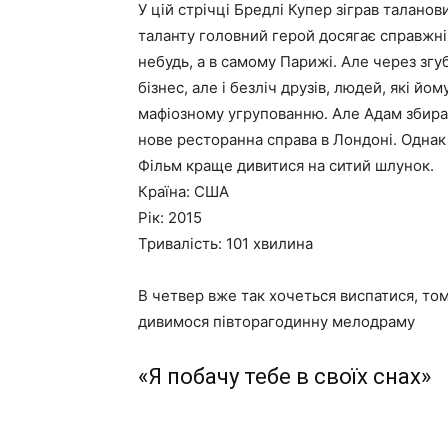
У цій стрічці Бредлі Купер зіграв талан
таланту головний герой досягає справжніх
небудь, а в самому Парижі. Але через згуб
бізнес, але і безліч друзів, людей, які й
мафіозному угрупованню. Але Адам збирає 
нове ресторанна справа в Лондоні. Однак
Фільм краще дивитися на ситий шлунок.
Країна: США
Рік: 2015
Тривалість: 101 хвилина
В четвер вже так хочеться виспатися, том
дивимося півторагодинну мелодраму
«Я побачу тебе в своїх снах»