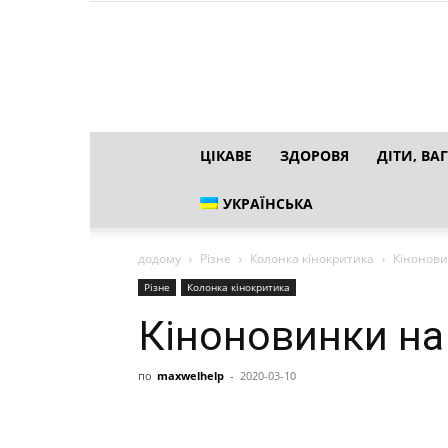
ЦІКАВЕ
ЗДОРОВЯ
ДІТИ, ВАГ
УКРАЇНСЬКА
додому
Різне
Колонка кінокритика
Кінонови
Різне
Колонка кінокритика
Кіноновинки на
по
maxwelhelp
-
2020-03-10