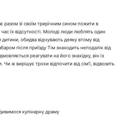
ає разом зі своїм трирічним сином пожити в
 час їх відсутності. Молоді люди люблять один
и дитини, обидва відчувають деяку втому від
забаром після приїзду Тім знаходить неподалік від
ідмовляється реагувати на його знахідку, він із
 Чи ж вирішує трохи відпочити від сім’ї, відвозить
дивимося кулінарну драму