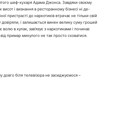
овитого шеф-кухаря Адама Джонса. Завдяки своєму
 висот і визнання в ресторанному бізнесі ні де-
ної пристрасті до наркотиків втрачає не тільки свій
ому довіряли, і залишається винен велику суму грошей
волю в кулак, зав’язує з наркотиками і починає
 від примар минулого не так просто сховатися.
у довго біля телевізора не засиджуємося –