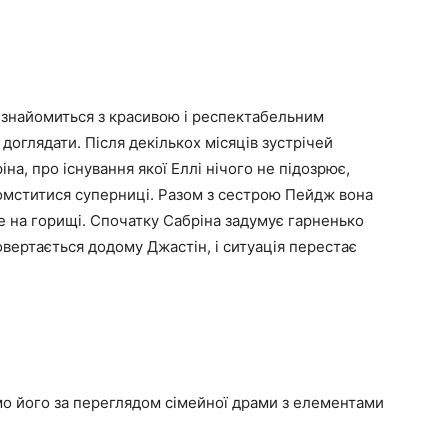
 знайомиться з красивою і респектабельним
оглядати. Після декількох місяців зустрічей
а, про існування якої Еллі нічого не підозрює,
 помститися суперниці. Разом з сестрою Пейдж вона
е на горищі. Спочатку Сабріна задумує гарненько
повертається додому Джастін, і ситуація перестає
мо його за переглядом сімейної драми з елементами