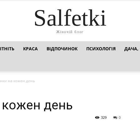
Salfetki
Жіночій блог
ІТНІТЬ
КРАСА
ВІДПОЧИНОК
ПСИХОЛОГІЯ
ДАЧА,
нки на кожен день
 кожен день
329
0