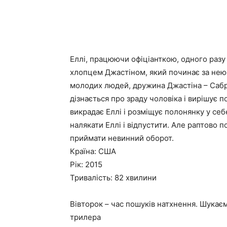
Еллі, працюючи офіціанткою, одного разу
хлопцем Джастіном, який починає за нею д
молодих людей, дружина Джастіна – Сабрін
дізнається про зраду чоловіка і вирішує
викрадає Еллі і розміщує полонянку у себ
налякати Еллі і відпустити. Але раптово 
приймати невинний оборот.
Країна: США
Рік: 2015
Тривалість: 82 хвилини
Вівторок – час пошуків натхнення. Шукає
трилера