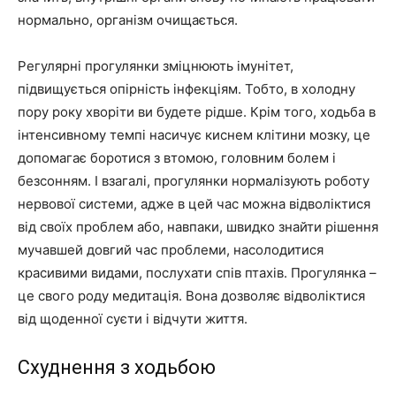
нормально, організм очищається.
Регулярні прогулянки зміцнюють імунітет,
підвищується опірність інфекціям. Тобто, в холодну
пору року хворіти ви будете рідше. Крім того, ходьба в
інтенсивному темпі насичує киснем клітини мозку, це
допомагає боротися з втомою, головним болем і
безсонням. І взагалі, прогулянки нормалізують роботу
нервової системи, адже в цей час можна відволіктися
від своїх проблем або, навпаки, швидко знайти рішення
мучавшей довгий час проблеми, насолодитися
красивими видами, послухати спів птахів. Прогулянка –
це свого роду медитація. Вона дозволяє відволіктися
від щоденної суєти і відчути життя.
Схуднення з ходьбою