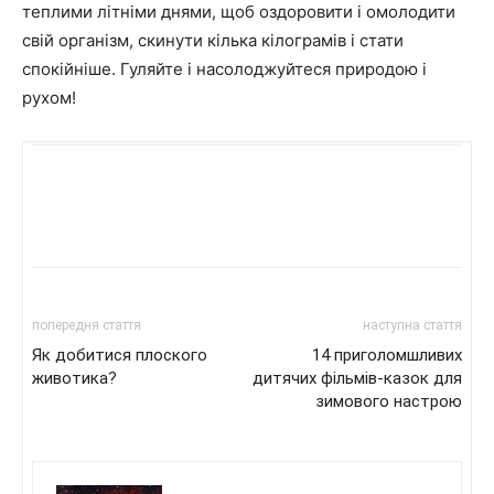
теплими літніми днями, щоб оздоровити і омолодити
свій організм, скинути кілька кілограмів і стати
спокійніше. Гуляйте і насолоджуйтеся природою і
рухом!
попередня стаття
наступна стаття
Як добитися плоского
14 приголомшливих
животика?
дитячих фільмів-казок для
зимового настрою