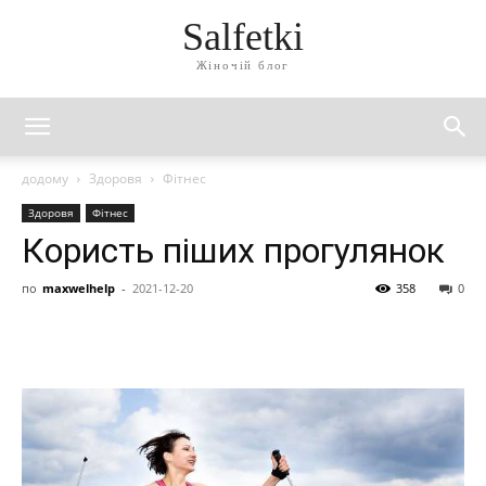
Salfetki
Жіночій блог
додому
Здоровя
Фітнес
Здоровя
Фітнес
Користь піших прогулянок
по
maxwelhelp
-
2021-12-20
358
0