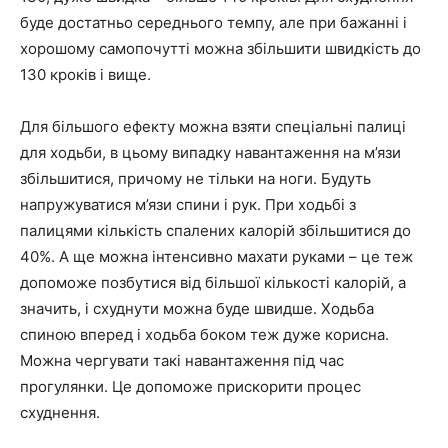
буде достатньо середнього темпу, але при бажанні і
хорошому самопочутті можна збільшити швидкість до
130 кроків і вище.
Для більшого ефекту можна взяти спеціальні палиці
для ходьби, в цьому випадку навантаження на м’язи
збільшитися, причому не тільки на ноги. Будуть
напружуватися м’язи спини і рук. При ходьбі з
палицями кількість спалених калорій збільшитися до
40%. А ще можна інтенсивно махати руками – це теж
допоможе позбутися від більшої кількості калорій, а
значить, і схуднути можна буде швидше. Ходьба
спиною вперед і ходьба боком теж дуже корисна.
Можна чергувати такі навантаження під час
прогулянки. Це допоможе прискорити процес
схуднення.