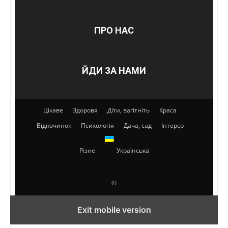
ПРО НАС
ЙДИ ЗА НАМИ
Цікаве
Здоровя
Діти, вагітніть
Краса
Відпочинок
Психологія
Дача, сад
Інтерєр
Різне
Українська
©
Exit mobile version