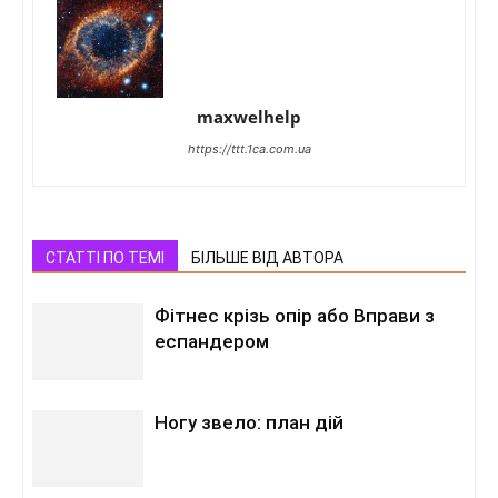
maxwelhelp
https://ttt.1ca.com.ua
СТАТТІ ПО ТЕМІ
БІЛЬШЕ ВІД АВТОРА
Фітнес крізь опір або Вправи з
еспандером
Ногу звело: план дій