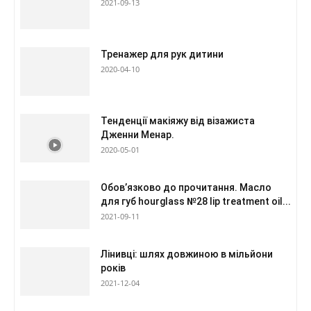
2021-09-13
Тренажер для рук дитини
2020-04-10
Тенденції макіяжу від візажиста
Дженни Менар.
2020-05-01
Обов’язково до прочитання. Масло
для губ hourglass №28 lip treatment oil...
2021-09-11
Лінивці: шлях довжиною в мільйони
років
2021-12-04