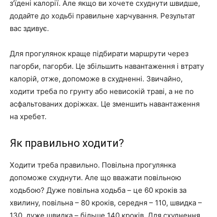
з’їдені калорії. Але якщо ви хочете схуднути швидше,
додайте до ходьбі правильне харчування. Результат
вас здивує.
Для прогулянок краще підбирати маршрути через
пагорби, пагорби. Це збільшить навантаження і втрату
калорій, отже, допоможе в схудненні. Звичайно,
ходити треба по грунту або невисокій траві, а не по
асфальтованих доріжках. Це зменшить навантаження
на хребет.
Як правильно ходити?
Ходити треба правильно. Повільна прогулянка
допоможе схуднути. Але що вважати повільною
ходьбою? Дуже повільна ходьба – це 60 кроків за
хвилину, повільна – 80 кроків, середня – 110, швидка –
130, дуже швидка – більше 140 кроків. Для схуднення