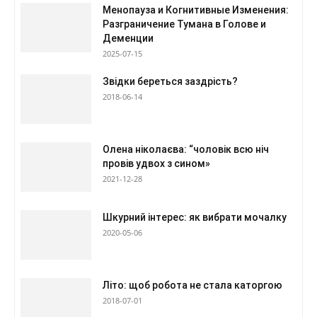
Менопауза и Когнитивные Изменения:
Разграничение Тумана в Голове и
Деменции
2025-07-15
Звідки береться заздрість?
2018-06-14
Олена ніколаєва: “чоловік всю ніч
провів удвох з сином»
2021-12-28
Шкурний інтерес: як вибрати мочалку
2020-05-06
Літо: щоб робота не стала каторгою
2018-07-01