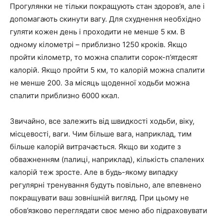
Прогулянки не тільки покращують стан здоров’я, але і
допомагають скинути вагу. Для схуднення необхідно
гуляти кожен день і проходити не менше 5 км. В
одному кілометрі – приблизно 1250 кроків. Якщо
пройти кілометр, то можна спалити сорок-п’ятдесят
калорій. Якщо пройти 5 км, то калорій можна спалити
не менше 200. За місяць щоденної ходьби можна
спалити приблизно 6000 ккал.
Звичайно, все залежить від швидкості ходьби, віку,
місцевості, ваги. Чим більше вага, наприклад, тим
більше калорій витрачається. Якщо ви ходите з
обважненням (палиці, наприклад), кількість спалених
калорій теж зросте. Але в будь-якому випадку
регулярні тренування будуть повільно, але впевнено
покращувати ваш зовнішній вигляд. При цьому не
обов’язково переглядати своє меню або підраховувати