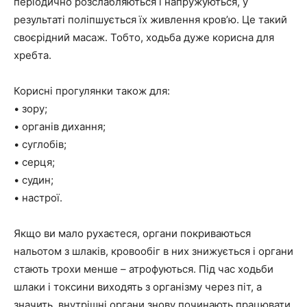
періодично розслабляються і напружуються, у
результаті поліпшується їх живлення кров’ю. Це такий
своєрідний масаж. Тобто, ходьба дуже корисна для
хребта.
Корисні прогулянки також для:
• зору;
• органів дихання;
• суглобів;
• серця;
• судин;
• настрої.
Якщо ви мало рухаєтеся, органи покриваються
нальотом з шлаків, кровообіг в них знижується і органи
стають трохи менше – атрофуються. Під час ходьби
шлаки і токсини виходять з організму через піт, а
значить, внутрішні органи знову починають працювати