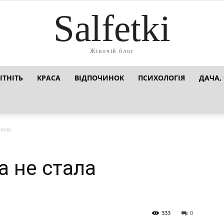
Salfetki
Жіночій блог
ІТНІТЬ
КРАСА
ВІДПОЧИНОК
ПСИХОЛОГІЯ
ДАЧА,
ргою
а не стала
333
0