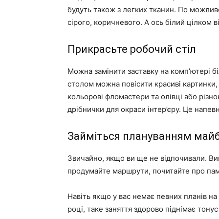
будуть також з легких тканин. По можлив
сірого, коричневого. А ось білий цілком в
Прикрасьте робочий стіл
Можна замінити заставку на комп’ютері бі
столом можна повісити красиві картинки,
кольорові фломастери та олівці або різно
дрібнички для окраси інтер’єру. Це напевн
Займіться плануванням майб
Звичайно, якщо ви ще не відпочивали. Вив
продумайте маршрути, почитайте про пам’ят
Навіть якщо у вас немає певних планів на 
році, таке заняття здорово піднімає тонус