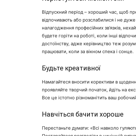
Відпускний період – хороший час, щоб про
відпочивають або розслабилися і не дуж
налагодження професійних зв’язків, нехай
будете горіти на роботі, коли інші відпоч
достоїнству, адже керівництво теж розум
працювати, коли за вікном спека і сонце.
Будьте креативної
Намагайтеся вносити корективи в щоденн
проявляйте творчий початок, йдіть на ек
Все це істотно різноманітить ваш робочий
Навчіться бачити хороше
Перестаньте думати: «Всі навколо гуляють,
Постарайтеся розгледіти в нинішній ситуа