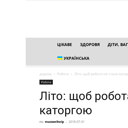
ЦІКАВЕ
ЗДОРОВЯ
ДІТИ, ВАГ
УКРАЇНСЬКА
додому
Робота
Літо: щоб робота не стала като
Робота
Літо: щоб робот
каторгою
по
maxwelhelp
-
2018-07-01