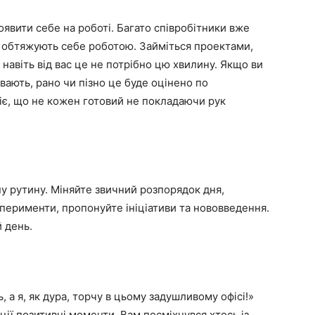
явити себе на роботі. Багато співробітники вже
е обтяжують себе роботою. Займіться проектами,
 навіть від вас це не потрібно цю хвилину. Якщо ви
ивають, рано чи пізно це буде оцінено по
іє, що не кожен готовий не покладаючи рук
у рутину. Міняйте звичний розпорядок дня,
сперименти, пропонуйте ініціативи та нововведення.
 день.
 а я, як дура, торчу в цьому задушливому офісі!»
ції позитивні моменти. Вам посміхнувся хтось із