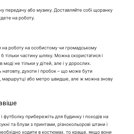
у передачу або музику. Доставляйте собі щоранку
ідете на роботу.
и на роботу на особистому чи громадському
 б тільки частину шляху. Можна скористатися і
моді не тільки у дітей, але і у дорослих.
ь натовпу, духоти і пробок – що може бути
сі, маршрутці або метро швидше, але ж можна знову
авіше
 і футболку прибережіть для будинку і походів на
укні та блузи з принтами, різнокольорові штани і
і необхідно ходити в костюмах, то краще, якщо вони