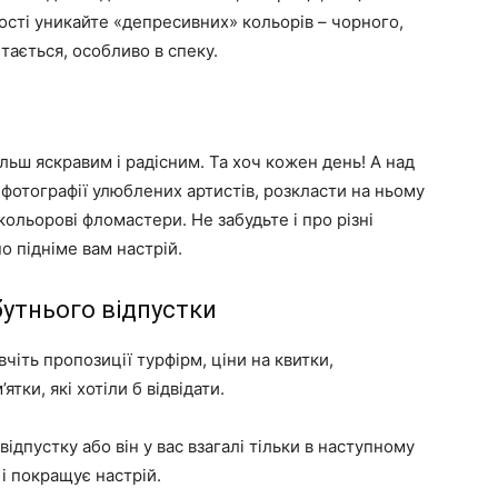
ості уникайте «депресивних» кольорів – чорного,
ітається, особливо в спеку.
льш яскравим і радісним. Та хоч кожен день! А над
 фотографії улюблених артистів, розкласти на ньому
кольорові фломастери. Не забудьте і про різні
о підніме вам настрій.
утнього відпустки
чіть пропозиції турфірм, ціни на квитки,
ки, які хотіли б відвідати.
відпустку або він у вас взагалі тільки в наступному
 і покращує настрій.