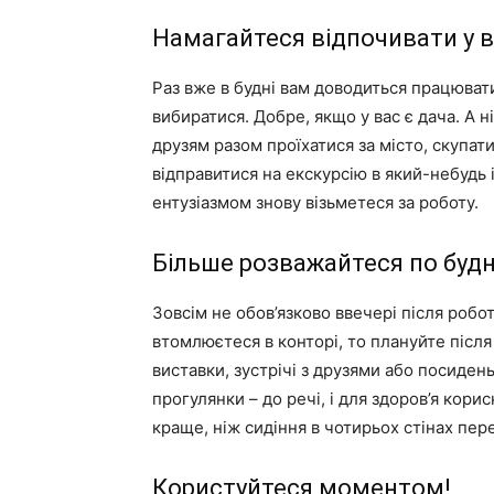
Намагайтеся відпочивати у в
Раз вже в будні вам доводиться працювати
вибиратися. Добре, якщо у вас є дача. А 
друзям разом проїхатися за місто, скупат
відправитися на екскурсію в який-небудь і
ентузіазмом знову візьметеся за роботу.
Більше розважайтеся по буд
Зовсім не обов’язково ввечері після робо
втомлюєтеся в конторі, то плануйте після
виставки, зустрічі з друзями або посиде
прогулянки – до речі, і для здоров’я корис
краще, ніж сидіння в чотирьох стінах пер
Користуйтеся моментом!