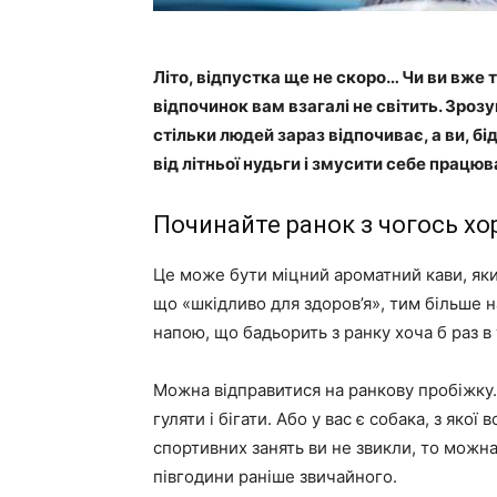
Літо, відпустка ще не скоро… Чи ви вже т
відпочинок вам взагалі не світить. Зрозу
стільки людей зараз відпочиває, а ви, б
від літньої нудьги і змусити себе працю
Починайте ранок з чогось х
Це може бути міцний ароматний кави, яки
що «шкідливо для здоров’я», тим більше 
напою, що бадьорить з ранку хоча б раз 
Можна відправитися на ранкову пробіжку.
гуляти і бігати. Або у вас є собака, з яко
спортивних занять ви не звикли, то мож
півгодини раніше звичайного.