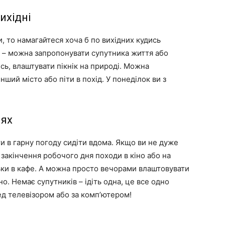
ихідні
, то намагайтеся хоча б по вихідних кудись
ні – можна запропонувати супутника життя або
ись, влаштувати пікнік на природі. Можна
нший місто або піти в похід. У понеділок ви з
нях
ти в гарну погоду сидіти вдома. Якщо ви не дуже
 закінчення робочого дня походи в кіно або на
ньки в кафе. А можна просто вечорами влаштовувати
но. Немає супутників – ідіть одна, це все одно
ед телевізором або за комп’ютером!