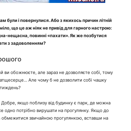
ам були і повернулися. Або з якихось причин літній
міло, що це аж ніяк не привід для гарного настрою:
ідна-нещасна, повинні «пахати». Як же позбутися
вати з задоволенням?
орошого
й ви обожнюєте, але зараз не дозволяєте собі, тому
натщесерце… Але чому б не дозволити собі чашку
в тиждень?
 Добре, якщо поблизу від будинку є парк, де можна
ї все одно потрібно вирушати на прогулянку. Якщо до
на обмежитися звичайною прогулянкою, вставши на