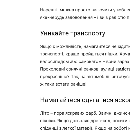
Нарешті, можна просто включити улюблен
яке-небудь задоволення – і ви з радістю п
Уникайте транспорту
Якщо є можливість, намагайтеся не їздит
транспорті, краще пройдіться пішки. Хоча
велосипедом або самокатом – вони зараз в 
Прохолодні сонячні ранкові вулиці заміст
прекрасніше? Так, на автомобілі, автобу
ж таки встати раніше!
Намагайтеся одягатися яскр
Літо – пора яскравих фарб. Звичні джинси
пікніки. Якщо дозволяє дрес-код, носити с
спідниці з легкої матерії. Якщо на робот