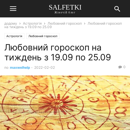
SALFETKI
Жіночій блог
додому
Астрологія
Любовний гороскоп
Любовний гороскоп
на тиждень з 19.09 по 25.09
Астрологія
Любовний гороскоп
Любовний гороскоп на
тиждень з 19.09 по 25.09
0
по
maxwelhelp
-
2022-02-02