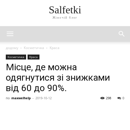
Salfetki
Жіночій блог
додому
Косметичка
Краса
Косметичка
Краса
Місце, де можна
одягнутися зі знижками
від 60 до 90%.
по
maxwelhelp
-
2019-10-12
298
0