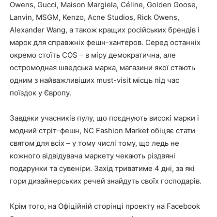
Owens, Gucci, Maison Margiela, Céline, Golden Goose,
Lanvin, MSGM, Kenzo, Acne Studios, Rick Owens,
Аlexander Wang, а також кращих російських брендів і
марок для справжніх фешн-хантеров. Серед останніх
окремо стоїть COS – в міру демократична, але
остромодная шведська марка, магазини якої стають
одним з найважливіших must-visit місць під час
поїздок у Європу.
Завдяки учасників пулу, що поєднують високі марки і
модний стріт-фешн, NC Fashion Market обіцяє стати
святом для всіх – у тому числі тому, що ледь не
кожного відвідувача маркету чекають різдвяні
подарунки та сувеніри. Захід триватиме 4 дні, за які
гори дизайнерських речей знайдуть своїх господарів.
Крім того, на Офіційній сторінці проекту на Facebook