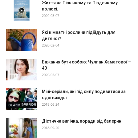
Життя на Північному та Південному
полюсі.
2020-03-07
Які кімнатні рослини підійдуть для
дитячої?
2020-02-04
Бажання бути собою: Чулпан Хаматової –
40
2020-05-07
Міні-серіали, які під силу подивитися за
одні вихідні
2018-06-24
Дієтична випічка, поради від балерин
2018-09-20