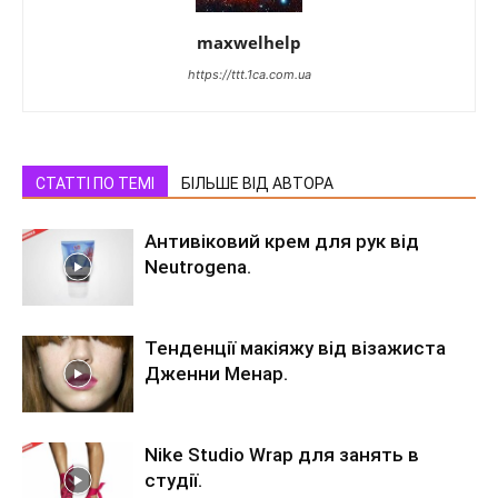
maxwelhelp
https://ttt.1ca.com.ua
СТАТТІ ПО ТЕМІ
БІЛЬШЕ ВІД АВТОРА
Антивіковий крем для рук від
Neutrogena.
Тенденції макіяжу від візажиста
Дженни Менар.
Nike Studio Wrap для занять в
студії.