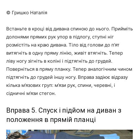
© Гришко Наталія
Встаньте в кроці від дивана спиною до нього. Прийміть
долонями прямих рук упор в підлогу, ступні ніг
розмістіть на краю дивана. Тіло від голови до п’ят
витягніть в одну пряму лінію, живіт втягніть. Тепер
ліву ногу зігніть в коліні і підтягніть до грудей.
Поверніться в пряму планку. Тепер аналогічним чином
підтягніть до грудей іншу ногу. Вправа задіює відразу
кілька м’язових груп: м’язи рук, спини, черевні, і
сідничні м’язи стегон.
Вправа 5. Спуск і підйом на диван з
положення в прямій планці