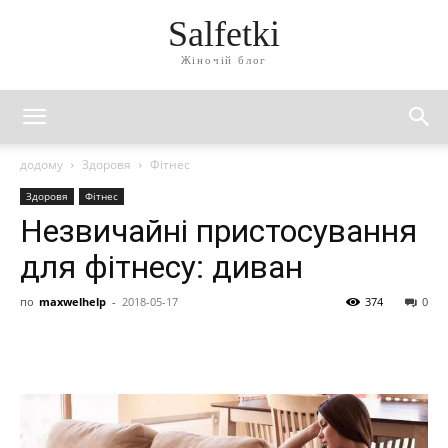
Salfetki
Жіночій блог
додому
Здоровя
Фітнес
Здоровя
Фітнес
Незвичайні пристосування
для фітнесу: диван
по
maxwelhelp
-
2018-05-17
374
0