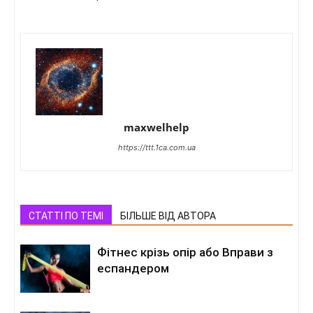
maxwelhelp
https://ttt.1ca.com.ua
СТАТТІ ПО ТЕМІ
БІЛЬШЕ ВІД АВТОРА
Фітнес крізь опір або Вправи з
еспандером