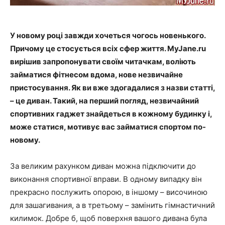
У новому році завжди хочеться чогось новенького.
Причому це стосується всіх сфер життя. MyJane.ru
вирішив запропонувати своїм читачкам, воліють
займатися фітнесом вдома, нове незвичайне
пристосування. Як ви вже здогадалися з назви статті,
– це диван. Такий, на перший погляд, незвичайний
спортивних гаджет знайдеться в кожному будинку і,
може статися, мотивує вас займатися спортом по-
новому.
За великим рахунком диван можна підключити до
виконання спортивної вправи. В одному випадку він
прекрасно послужить опорою, в іншому – височиною
для зашагивания, а в третьому – замінить гімнастичний
килимок. Добре б, щоб поверхня вашого дивана була