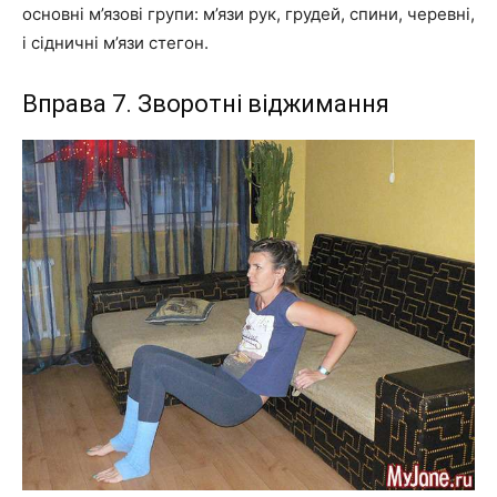
основні м’язові групи: м’язи рук, грудей, спини, черевні,
і сідничні м’язи стегон.
Вправа 7. Зворотні віджимання