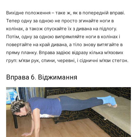
Вихідне положення – таке ж, як в попередній вправі.
Тепер одну за одною не просто згинайте ноги в
колінах, а також спускайте їх з дивана на підлогу.
Потім, одну за одною випрямляйте ноги в колінах і
повертайте на край дивана, а тіло знову витягайте в
пряму планку. Вправа задіює відразу кілька м’язових
груп: м’язи рук, спини, черевні, і сідничні м’язи стегон.
Вправа 6. Віджимання