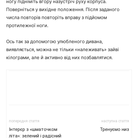
ногу підніміть вгору назустріч руху корпуса.
Поверніться у вихідне положення. Після заданого
числа повторів повторіть вправу з підйомом
протилежної ноги.
Ось так за допомогою улюбленого дивана,
виявляється, можна не тільки «належивать» зайві
кілограми, але й активно від них позбавлятися.
попередня стаття
наступна стаття
Інтерєр з «шматочком
Тренуємо низ
літа»: зелений і радісний