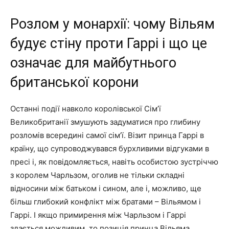
Розлом у монархії: чому Вільям
будує стіну проти Гаррі і що це
означає для майбутнього
британської корони
Останні події навколо королівської Сім’ї
Великобританії змушують задуматися про глибину
розломів всередині самої сім’ї. Візит принца Гаррі в
країну, що супроводжувався бурхливими відгуками в
пресі і, як повідомляється, навіть особистою зустріччю
з королем Чарльзом, оголив не тільки складні
відносини між батьком і сином, але і, можливо, ще
більш глибокий конфлікт між братами – Вільямом і
Гаррі. І якщо примирення між Чарльзом і Гаррі
здається можливим, то позиція принца Вільяма