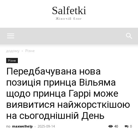
Salfetki
Жіночій блог
додому
Різне
Різне
Передбачувана нова
позиція принца Вільяма
щодо принца Гаррі може
виявитися найжорсткішою
на сьогоднішній День
по
maxwelhelp
-
2025-09-14
40
0