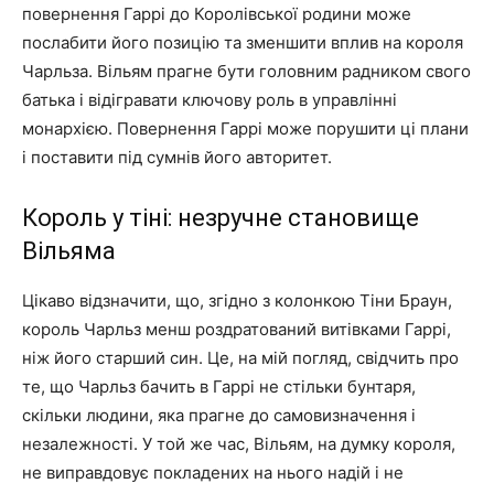
повернення Гаррі до Королівської родини може
послабити його позицію та зменшити вплив на короля
Чарльза. Вільям прагне бути головним радником свого
батька і відігравати ключову роль в управлінні
монархією. Повернення Гаррі може порушити ці плани
і поставити під сумнів його авторитет.
Король у тіні: незручне становище
Вільяма
Цікаво відзначити, що, згідно з колонкою Тіни Браун,
король Чарльз менш роздратований витівками Гаррі,
ніж його старший син. Це, на мій погляд, свідчить про
те, що Чарльз бачить в Гаррі не стільки бунтаря,
скільки людини, яка прагне до самовизначення і
незалежності. У той же час, Вільям, на думку короля,
не виправдовує покладених на нього надій і не