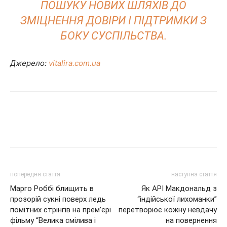
ПОШУКУ НОВИХ ШЛЯХІВ ДО
ЗМІЦНЕННЯ ДОВІРИ І ПІДТРИМКИ З
БОКУ СУСПІЛЬСТВА.
Джерело:
vitalira.com.ua
попередня стаття
наступна стаття
Марго Роббі блищить в
Як АРІ Макдональд з
прозорій сукні поверх ледь
“індійської лихоманки”
помітних стрінгів на прем’єрі
перетворює кожну невдачу
фільму “Велика смілива і
на повернення