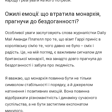
народу і реагувати на його потреби.
Ожилі емоції: що втратила монархія,
прагнучи до бездоганності?
Особливої уваги заслуговують слова журналістки Daily
Mail Аманди Плателл про те, що візит Гаррі приніс в
королівську сім’ю те, чого давно не було – сміх і
радість. Це, на мій погляд, є важливим сигналом для
британської монархії, яка занадто довго прагнула до
бездоганності і забула про людяність.
Я вважаю, що монархія повинна бути не тільки
символом стабільності і порядку, а й джерелом
натхнення і позитивних емоцій. Вона повинна
відображати різноманітність і динаміку сучасного
суспільства, а не бути застиглим експонатом
минулого.