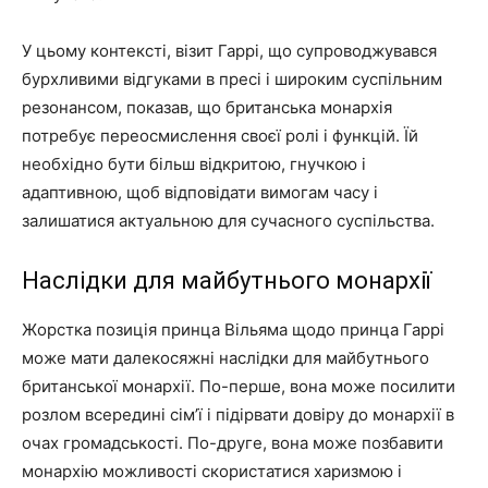
У цьому контексті, візит Гаррі, що супроводжувався
бурхливими відгуками в пресі і широким суспільним
резонансом, показав, що британська монархія
потребує переосмислення своєї ролі і функцій. Їй
необхідно бути більш відкритою, гнучкою і
адаптивною, щоб відповідати вимогам часу і
залишатися актуальною для сучасного суспільства.
Наслідки для майбутнього монархії
Жорстка позиція принца Вільяма щодо принца Гаррі
може мати далекосяжні наслідки для майбутнього
британської монархії. По-перше, вона може посилити
розлом всередині сім’ї і підірвати довіру до монархії в
очах громадськості. По-друге, вона може позбавити
монархію можливості скористатися харизмою і