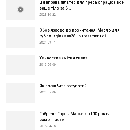
Ця вправа пілатес для преса опрацює все
ваше тіло за 6...
2025-10-22
Обов’язково до прочитання. Масло для
губ hourglass №28 lip treatment oil...
2021-09-11
Хакасские «місця сили»
2018-06-09
Як полюбити готувати?
2020-05-06
Габріель Гарсія Маркес і «100 років
самотності»
2018-04-18