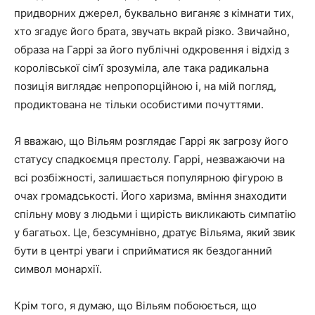
придворних джерел, буквально виганяє з кімнати тих,
хто згадує його брата, звучать вкрай різко. Звичайно,
образа на Гаррі за його публічні одкровення і відхід з
королівської сім’ї зрозуміла, але така радикальна
позиція виглядає непропорційною і, на мій погляд,
продиктована не тільки особистими почуттями.
Я вважаю, що Вільям розглядає Гаррі як загрозу його
статусу спадкоємця престолу. Гаррі, незважаючи на
всі розбіжності, залишається популярною фігурою в
очах громадськості. Його харизма, вміння знаходити
спільну мову з людьми і щирість викликають симпатію
у багатьох. Це, безсумнівно, дратує Вільяма, який звик
бути в центрі уваги і сприйматися як бездоганний
символ монархії.
Крім того, я думаю, що Вільям побоюється, що