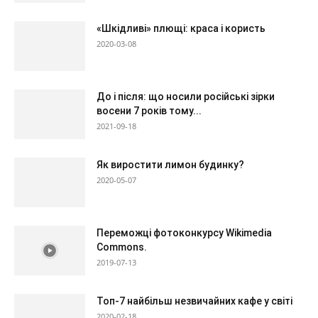
«Шкідливі» плющі: краса і користь
2020-03-08
До і після: що носили російські зірки
восени 7 років тому...
2021-09-18
Як виростити лимон будинку?
2020-05-07
Переможці фотоконкурсу Wikimedia
Commons.
2019-07-13
Топ-7 найбільш незвичайних кафе у світі
2020-02-18