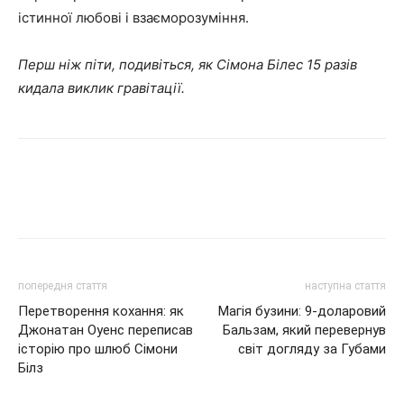
істинної любові і взаєморозуміння.
Перш ніж піти, подивіться, як Сімона Білес 15 разів
кидала виклик гравітації.
попередня стаття
наступна стаття
Перетворення кохання: як
Магія бузини: 9-доларовий
Джонатан Оуенс переписав
Бальзам, який перевернув
історію про шлюб Сімони
світ догляду за Губами
Білз