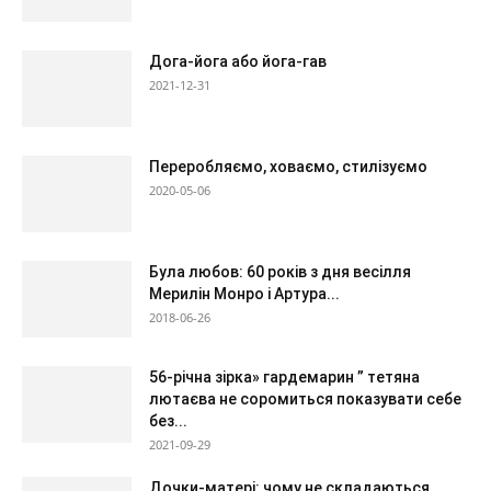
Дога-йога або йога-гав
2021-12-31
Переробляємо, ховаємо, стилізуємо
2020-05-06
Була любов: 60 років з дня весілля
Мерилін Монро і Артура...
2018-06-26
56-річна зірка» гардемарин ” тетяна
лютаєва не соромиться показувати себе
без...
2021-09-29
Дочки-матері: чому не складаються