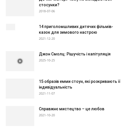
стосунки?
2018-07-06
14 приголомшливих дитячих фільмів-
казок для зимового настрою
2021-12-20
Джон Смолц: Рішучість і капітуляція
2025-10-25
15 образів емми стоун, які розкривають її
індивідуальність
2021-11-07
Справжнє мистецтво – це любов
2021-10-20