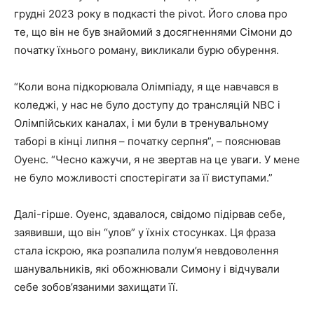
грудні 2023 року в подкасті the pivot. Його слова про
те, що він не був знайомий з досягненнями Сімони до
початку їхнього роману, викликали бурю обурення.
“Коли вона підкорювала Олімпіаду, я ще навчався в
коледжі, у нас не було доступу до трансляцій NBC і
Олімпійських каналах, і ми були в тренувальному
таборі в кінці липня – початку серпня”, – пояснював
Оуенс. “Чесно кажучи, я не звертав на це уваги. У мене
не було можливості спостерігати за її виступами.”
Далі-гірше. Оуенс, здавалося, свідомо підірвав себе,
заявивши, що він “улов” у їхніх стосунках. Ця фраза
стала іскрою, яка розпалила полум’я невдоволення
шанувальників, які обожнювали Симону і відчували
себе зобов’язаними захищати її.