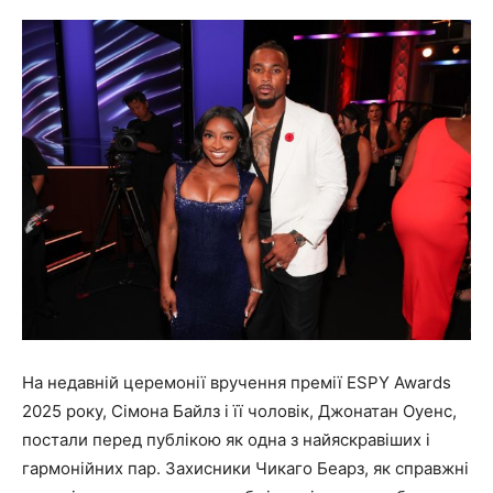
На недавній церемонії вручення премії ESPY Awards
2025 року, Сімона Байлз і її чоловік, Джонатан Оуенс,
постали перед публікою як одна з найяскравіших і
гармонійних пар. Захисники Чикаго Беарз, як справжні