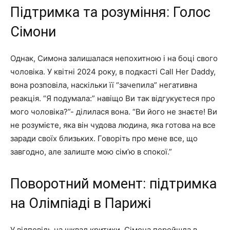
Підтримка та розуміння: Голос
Сімони
Однак, Симона залишалася непохитною і на боці свого
чоловіка. У квітні 2024 року, в подкасті Call Her Daddy,
вона розповіла, наскільки її “зачепила” негативна
реакція. “Я подумала:” навіщо Ви так відгукуєтеся про
мого чоловіка?”- ділилася вона. “Ви його не знаєте! Ви
не розумієте, яка він чудова людина, яка готова на все
заради своїх близьких. Говоріть про мене все, що
завгодно, але залиште мою сім’ю в спокої.”
Поворотний момент: підтримка
на Олімпіаді в Парижі
У відповідь на шквал критики, Сімона перейшла в