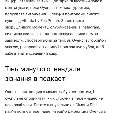
лицарі, стежили за тим, щоб зірка гімнастики була в
центрі уваги, поки Оуенс, з ніжною турботою,
поправляв витончений шлейф її приголомшливого
сукні від Athleta by Zac Posen. Запис цього
зворушливого моменту, опублікований в Instagram,
викликав хвилю захоплення-шанувальники немов
завмерли, спостерігаючи за тим, як Оуенс, з любов’ю і
увагою, розправляє тканину і пригладжує чубок, щоб
забезпечити ідеальний кадр.
Тінь минулого: невдале
зізнання в подкасті
Однак, шлях до цього моменту був непростим, і
суспільне сприйняття їхніх стосунків переживало не
найкращі часи. Багато шанувальників Сімони Білз
пам’ятають суперечливе інтерв’ю Джонатана Оуенса в