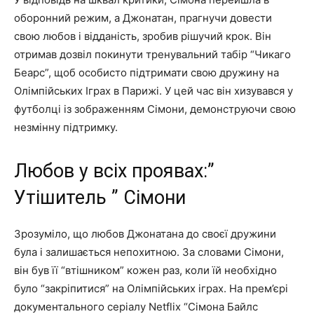
оборонний режим, а Джонатан, прагнучи довести
свою любов і відданість, зробив рішучий крок. Він
отримав дозвіл покинути тренувальний табір “Чикаго
Беарс”, щоб особисто підтримати свою дружину на
Олімпійських Іграх в Парижі. У цей час він хизувався у
футболці із зображенням Сімони, демонструючи свою
незмінну підтримку.
Любов у всіх проявах:”
Утішитель ” Сімони
Зрозуміло, що любов Джонатана до своєї дружини
була і залишається непохитною. За словами Сімони,
він був її “втішником” кожен раз, коли їй необхідно
було “закріпитися” на Олімпійських іграх. На прем’єрі
документального серіалу Netflix “Сімона Байлс