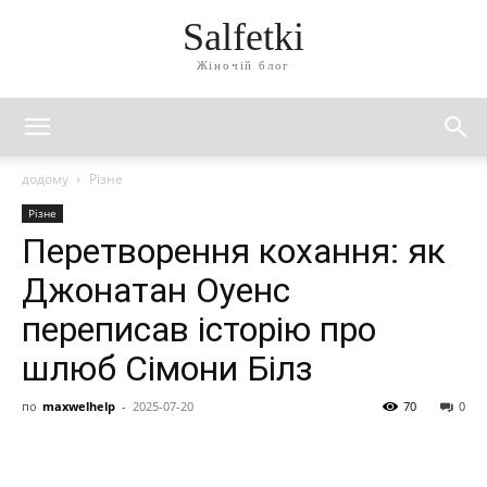
Salfetki
Жіночій блог
додому
Різне
Різне
Перетворення кохання: як
Джонатан Оуенс
переписав історію про
шлюб Сімони Білз
по
maxwelhelp
-
2025-07-20
70
0