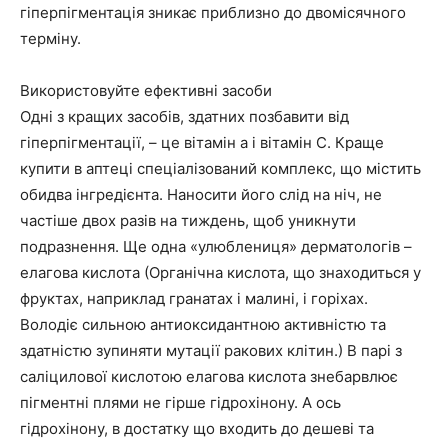
гіперпігментація зникає приблизно до двомісячного
терміну.
Використовуйте ефективні засоби
Одні з кращих засобів, здатних позбавити від
гіперпігментації, – це вітамін а і вітамін С. Краще
купити в аптеці спеціалізований комплекс, що містить
обидва інгредієнта. Наносити його слід на ніч, не
частіше двох разів на тиждень, щоб уникнути
подразнення. Ще одна «улюблениця» дерматологів –
елагова кислота (Органічна кислота, що знаходиться у
фруктах, наприклад гранатах і малині, і горіхах.
Володіє сильною антиоксидантною активністю та
здатністю зупиняти мутації ракових клітин.) В парі з
саліцилової кислотою елагова кислота знебарвлює
пігментні плями не гірше гідрохінону. А ось
гідрохінону, в достатку що входить до дешеві та