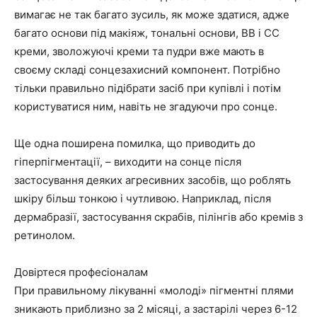
вимагає не так багато зусиль, як може здатися, адже
багато основи під макіяж, тональні основи, ВВ і СС
креми, зволожуючі креми та пудри вже мають в
своєму складі сонцезахисний компонент. Потрібно
тільки правильно підібрати засіб при купівлі і потім
користуватися ним, навіть не згадуючи про сонце.
Ще одна поширена помилка, що приводить до
гіперпігментації, – виходити на сонце після
застосування деяких агресивних засобів, що роблять
шкіру більш тонкою і чутливою. Наприклад, після
дермабразії, застосування скрабів, пілінгів або кремів з
ретинолом.
Довіртеся професіоналам
При правильному лікуванні «молоді» пігментні плями
зникають приблизно за 2 місяці, а застарілі через 6-12