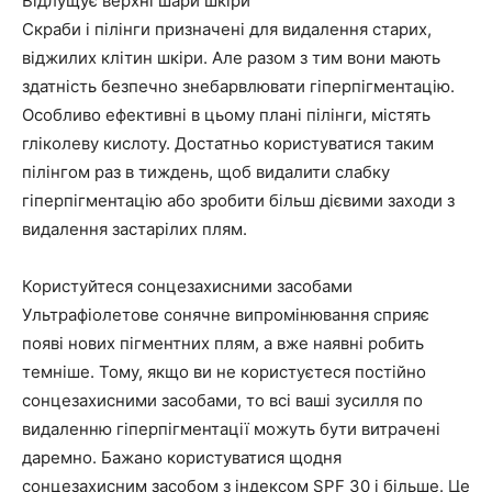
Відлущує верхні шари шкіри
Скраби і пілінги призначені для видалення старих,
віджилих клітин шкіри. Але разом з тим вони мають
здатність безпечно знебарвлювати гіперпігментацію.
Особливо ефективні в цьому плані пілінги, містять
гліколеву кислоту. Достатньо користуватися таким
пілінгом раз в тиждень, щоб видалити слабку
гіперпігментацію або зробити більш дієвими заходи з
видалення застарілих плям.
Користуйтеся сонцезахисними засобами
Ультрафіолетове сонячне випромінювання сприяє
появі нових пігментних плям, а вже наявні робить
темніше. Тому, якщо ви не користуєтеся постійно
сонцезахисними засобами, то всі ваші зусилля по
видаленню гіперпігментації можуть бути витрачені
даремно. Бажано користуватися щодня
сонцезахисним засобом з індексом SPF 30 і більше. Це