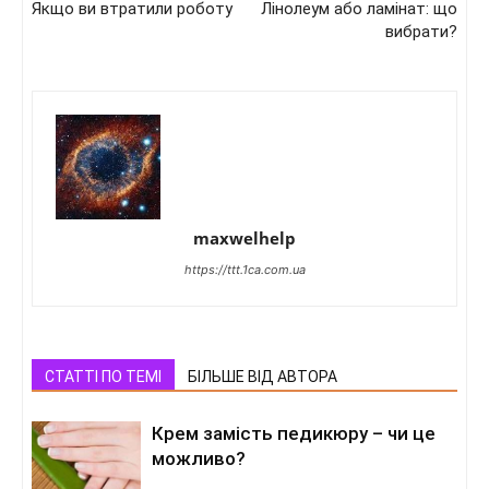
Якщо ви втратили роботу
Лінолеум або ламінат: що
вибрати?
maxwelhelp
https://ttt.1ca.com.ua
СТАТТІ ПО ТЕМІ
БІЛЬШЕ ВІД АВТОРА
Крем замість педикюру – чи це
можливо?