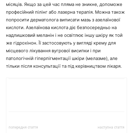
місяців. Якщо за цей час пляма не зникне, допоможе
професійний пілінг або лазерна терапія. Можна також
попросити дерматолога виписати мазь з азелаїнової
кислоти. Азелаїнова кислота діє безпосередньо на
надлишковий меланін і не освітлює іншу шкіру як той
же гідрохінон. Її застосовують у вигляді крему для
місцевого лікування вугрової висипки і при
патологічній гіперпігментації шкіри (мелазме), але
тільки після консультації та під керівництвом лікаря.
попередня стаття
наступна стаття