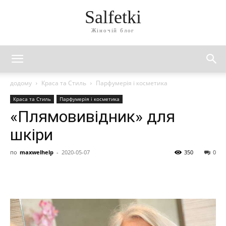
Salfetki
Жіночій блог
додому
Краса та Стиль
Парфумерія і косметика
Краса та Стиль
Парфумерія і косметика
«Плямовивідник» для
шкіри
по
maxwelhelp
-
2020-05-07
350
0