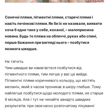
Сонячні плями, пігментні плями, старечі плями і
навіть печінкові плями. Як би їх не називали, виявити
хоча б одне таке у себе, коханої, – малоприємна
новина. Будь то пляма на обличчі, руках або спині,
перше бажання при вигляді нього – позбутися
якомога швидше.
Не тягніть
Чим швидше ви намагаєтеся позбутися від
пігментного плями, тим легше у вас це вийде.
Пігментні плями коричневого кольору, що містять
меланін, який з часом проникає в шкіру глибше. Тому
найлегше позбутися щодо молодого плями, не старше
6 місяців. Але і тут не чекайте занадто швидких
результатів: при своєчасно розпочатому лікуванні