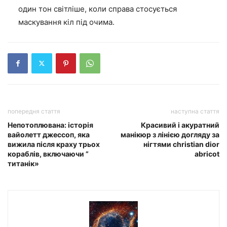
один тон світліше, коли справа стосується
маскування кіл під очима.
попередня стаття
наступна стаття
Непотоплювана: історія
Красивий і акуратний
вайолетт джессоп, яка
манікюр з лінією догляду за
вижила після краху трьох
нігтями christian dior
кораблів, включаючи ”
abricot
титанік»