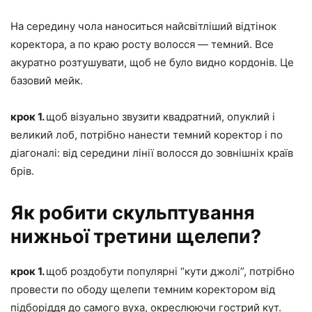
На середину чола наноситься найсвітліший відтінок
коректора, а по краю росту волосся — темний. Все
акуратно розтушувати, щоб не було видно кордонів. Це
базовий мейк.
крок 1.
щоб візуально звузити квадратний, опуклий і
великий лоб, потрібно нанести темний коректор і по
діагоналі: від середини лінії волосся до зовнішніх країв
брів.
Як робити скульптування
нижньої третини щелепи?
крок 1.
щоб роздобути популярні “кути джолі”, потрібно
провести по ободу щелепи темним коректором від
підборіддя до самого вуха, окреслюючи гострий кут.