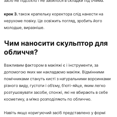
засіб не підсохло і не забилося в складки під очима.
крок 3.
також крапельку коректора слід нанести на
нерухоме повіку. Це освіжить погляд, зробить його
молодше, виразніше.
Чим наносити скульптор для
обличчя?
Важливим фактором в макіяжі є і інструменти, за
допомогою яких ми накладаємо макіяж. Відмінними
помічниками стануть кисті з натуральними ворсинками
різного виду, густоти і об’єму, б’юті-яйце, яким легко
розтушовувати засоби, спонжі, які не вбирають в себе
косметику, а м’яко розподіляють по обличчю.
Навіть якщо коригуючий засіб представлено у формі