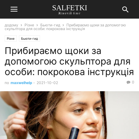
SALFETKI
Жіночій блог
додому
Різне
Бьюти-гид
Прибираємо щоки за допомогою
скульптора для особи: покрокова інструкція
Різне
Бьюти-гид
Прибираємо щоки за
допомогою скульптора для
особи: покрокова інструкція
0
по
maxwelhelp
-
2021-10-02