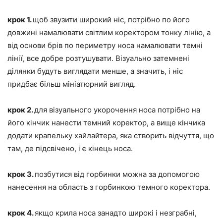
крок 1.
щоб звузити широкий ніс, потрібно по його
довжині намалювати світлим коректором тонку лінію, а
від основи брів по периметру носа намалювати темні
лінії, все добре розтушувати. Візуально затемнені
ділянки будуть виглядати менше, а значить, і ніс
придбає більш мініатюрний вигляд.
крок 2.
для візуального укорочення носа потрібно на
його кінчик нанести темний коректор, а вище кінчика
додати крапельку хайлайтера, яка створить відчуття, що
там, де підсвічено, і є кінець носа.
крок 3.
позбутися від горбинки можна за допомогою
нанесення на область з горбинкою темного коректора.
крок 4.
якщо крила носа занадто широкі і незграбні,