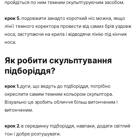
пройдіться по ним темним скульптуруючим засобом.
крок 5.
подовжити занадто короткий ніс можна, якщо
лінії темного коректора провести від самих брів уздовж
носа, заступаючи на крила і відводячи лінію під кінчик
носа.
Як робити скульптування
підборіддя?
крок 1.
дуги, що ведуть до підборіддя, потрібно
окреслити самим темним кольором скульптора.
Візуально це зробить обличчя більш витонченим і
витонченим.
крок 2.
в серединку підборіддя, навпаки, додати світлий
тон і добре розтушувати.