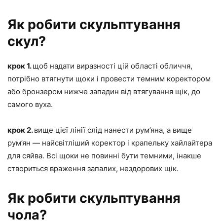
Як робити скульптування
скул?
крок 1.
щоб надати виразності цій області обличчя,
потрібно втягнути щоки і провести темним коректором
або бронзером нижче западин від втягування щік, до
самого вуха.
крок 2.
вище цієї лінії слід нанести рум’яна, а вище
рум’ян — найсвітліший коректор і крапельку хайлайтера
для сяйва. Всі щоки не повинні бути темними, інакше
створиться враження запалих, нездорових щік.
Як робити скульптування
чола?