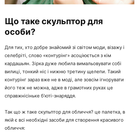
Що таке скульптор для
особи?
Для тих, хто добре знайомий зі світом моди, візажу і
селебріті, слово «контурінг» асоціюється з кім
кардашьян. Зірка дуже любила вимальовувати собі
вилиці, тонкий ніс і нижню третину щелепи. Такий
контурінг зараз вже не в моді, але зовсім ігнорувати
його теж не можна, адже в грамотних руках це
справжнісіньке б’юті-знаряддя.
Так що ж таке скульптор для обличчя? це палетка, в
якій є всі необхідні засоби для створення красивого
обличчя: