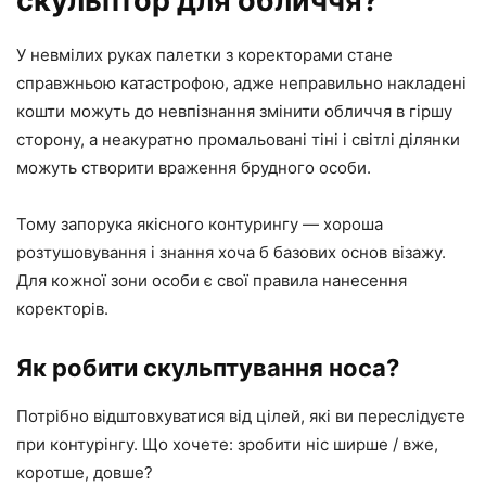
скульптор для обличчя?
У невмілих руках палетки з коректорами стане
справжньою катастрофою, адже неправильно накладені
кошти можуть до невпізнання змінити обличчя в гіршу
сторону, а неакуратно промальовані тіні і світлі ділянки
можуть створити враження брудного особи.
Тому запорука якісного контурингу — хороша
розтушовування і знання хоча б базових основ візажу.
Для кожної зони особи є свої правила нанесення
коректорів.
Як робити скульптування носа?
Потрібно відштовхуватися від цілей, які ви переслідуєте
при контурінгу. Що хочете: зробити ніс ширше / вже,
коротше, довше?