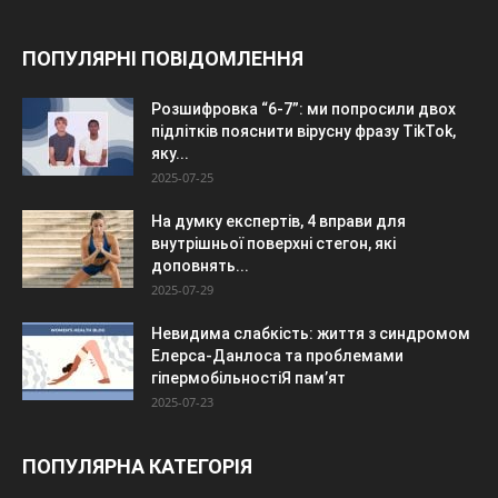
ПОПУЛЯРНІ ПОВІДОМЛЕННЯ
Розшифровка “6-7”: ми попросили двох
підлітків пояснити вірусну фразу TikTok,
яку...
2025-07-25
На думку експертів, 4 вправи для
внутрішньої поверхні стегон, які
доповнять...
2025-07-29
Невидима слабкість: життя з синдромом
Елерса-Данлоса та проблемами
гіпермобільностіЯ пам’ят
2025-07-23
ПОПУЛЯРНА КАТЕГОРІЯ