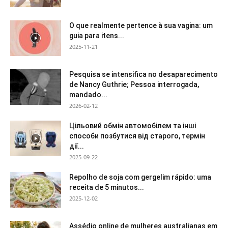
O que realmente pertence à sua vagina: um
guia para itens...
2025-11-21
Pesquisa se intensifica no desaparecimento
de Nancy Guthrie; Pessoa interrogada,
mandado...
2026-02-12
Цільовий обмін автомобілем та інші
способи позбутися від старого, термін
дії...
2025-09-22
Repolho de soja com gergelim rápido: uma
receita de 5 minutos...
2025-12-02
Assédio online de mulheres australianas em