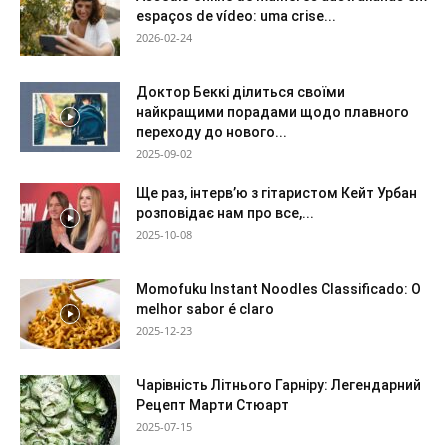
espaços de vídeo: uma crise...
2026-02-24
Доктор Беккі ділиться своїми
найкращими порадами щодо плавного
переходу до нового...
2025-09-02
Ще раз, інтерв’ю з гітаристом Кейт Урбан
розповідає нам про все,...
2025-10-08
Momofuku Instant Noodles Classificado: O
melhor sabor é claro
2025-12-23
Чарівність Літнього Гарніру: Легендарний
Рецепт Марти Стюарт
2025-07-15