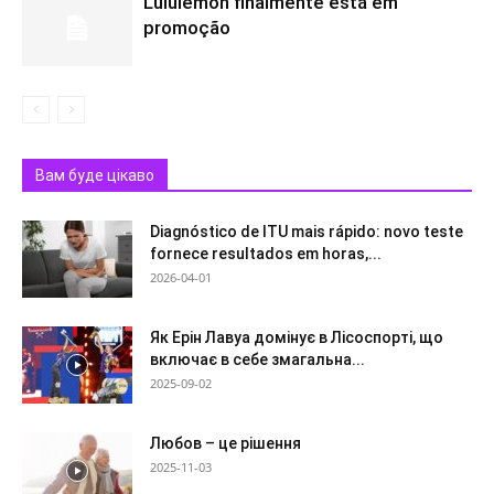
Lululemon finalmente está em
promoção
Вам буде цікаво
Diagnóstico de ITU mais rápido: novo teste
fornece resultados em horas,...
2026-04-01
Як Ерін Лавуа домінує в Лісоспорті, що
включає в себе змагальна...
2025-09-02
Любов – це рішення
2025-11-03