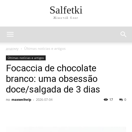
Salfetki
Жіночій блог
додому
Últimas notícias e artigos
Últimas notícias e artigos
Focaccia de chocolate
branco: uma obsessão
doce/salgada de 3 dias
по
maxwelhelp
-
2026-07-04
17
0