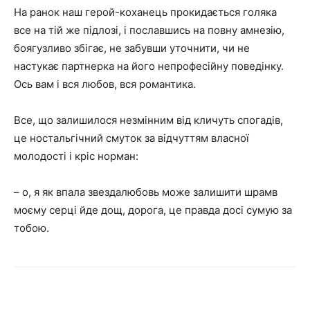
На ранок наш герой-коханець прокидається голяка
все на тій же підлозі, і пославшись на повну амнезію,
боягузливо збігає, не забувши уточнити, чи не
настукає партнерка на його непрофесійну поведінку.
Ось вам і вся любов, вся романтика.
Все, що залишилося незмінним від кличуть спогадів,
це ностальгічний смуток за відчуттям власної
молодості і кріс норман:
– о, я як впала звездалюбовь може залишити шрамв
моєму серці йде дощ, дорога, це правда досі сумую за
тобою.