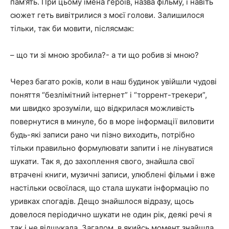
пам’ять. При цьому імена героїв, назва фільму, і навіть
сюжет геть вивітрилися з моєї голови. Залишилося
тільки, так би мовити, післясмак:
– що ти зі мною зробила?- а ти що робив зі мною?
Через багато років, коли в наш будинок увійшли чудові
поняття “безлімітний інтернет” і “торрент-трекери”,
ми швидко зрозуміли, що відкрилася можливість
повернутися в минуле, бо в море інформації виловити
будь-які записи рано чи пізно виходить, потрібно
тільки правильно формулювати запити і не лінуватися
шукати. Так я, до захоплення свого, знайшла свої
втрачені книги, музичні записи, улюблені фільми і вже
настільки освоїлася, що стала шукати інформацію по
уривках спогадів. Дещо знайшлося відразу, щось
довелося періодично шукати не один рік, деякі речі я
так і не відшукала. Загалом, в якийсь момент знайшла