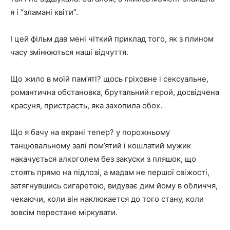
я і “зламані квіти”.
І цей фільм дав мені чіткий приклад того, як з плином
часу змінюються наші відчуття.
Що жило в моїй пам’яті? щось гріховне і сексуальне,
романтична обстановка, брутальний герой, досвідчена
красуня, пристрасть, яка захопила обох.
Що я бачу на екрані тепер? у порожньому
танцювальному залі пом’ятий і кошлатий мужик
накачується алкоголем без закуски з пляшок, що
стоять прямо на підлозі, а мадам не першої свіжості,
затягнувшись сигаретою, видуває дим йому в обличчя,
чекаючи, коли він наклюкается до того стану, коли
зовсім перестане міркувати.