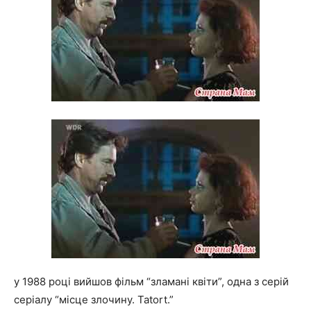
у 1988 році вийшов фільм “зламані квіти”, одна з серій
серіалу “місце злочину. Tatort.”