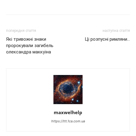
попередня стаття
наступна стаття
Які тривожні знаки
Ці розпусні римляни…
пророкували загибель
олександра маккуїна
maxwelhelp
https://ttt.1ca.com.ua