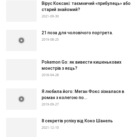
Вірус Коксакі: таємничий «прибулець» або
старий знайомий?
2021-09-30
21 поза для чоловічого портрета.
2019-08-25
Pokemon Go: як вивести кишенькових
монстрів з яєць?
2018-04-28
Я любила його: Меган Фокс зізналася в
роман з колегою по...
2019-09-27
8 секретів успіху від Коко Шанель
2021-12-10