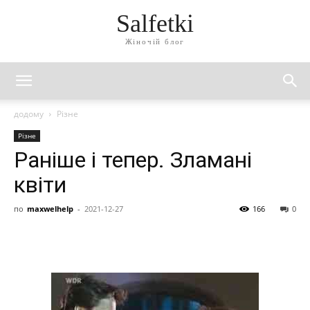
Salfetki
Жіночій блог
додому
Різне
Різне
Раніше і тепер. Зламані
квіти
по
maxwelhelp
-
2021-12-27
166
0