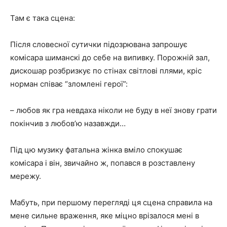
Там є така сцена:
Після словесної сутички підозрювана запрошує
комісара шиманскі до себе на випивку. Порожній зал,
дискошар розбризкує по стінах світлові плями, кріс
норман співає “зломлені герої”:
– любов як гра невдаха ніколи не буду в неї знову грати
покінчив з любов’ю назавжди…
Під цю музику фатальна жінка вміло спокушає
комісара і він, звичайно ж, попався в розставлену
мережу.
Мабуть, при першому перегляді ця сцена справила на
мене сильне враження, яке міцно врізалося мені в