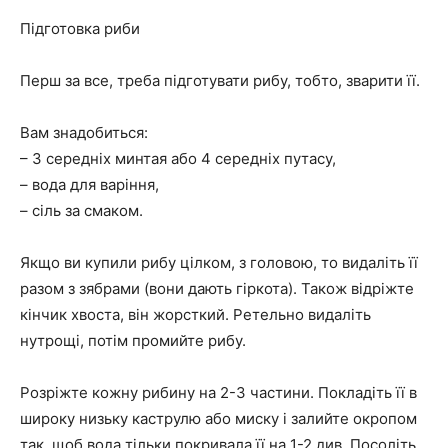
Підготовка риби
Перш за все, треба підготувати рибу, тобто, зварити її.
Вам знадобиться:
– 3 середніх минтая або 4 середніх путасу,
– вода для варіння,
– сіль за смаком.
Якщо ви купили рибу цілком, з головою, то видаліть її
разом з зябрами (вони дають гіркота). Також відріжте
кінчик хвоста, він жорсткий. Ретельно видаліть
нутрощі, потім промийте рибу.
Розріжте кожну рибину на 2-3 частини. Покладіть її в
широку низьку каструлю або миску і залийте окропом
так, щоб вода тільки покривала її на 1-2 див. Посоліть.