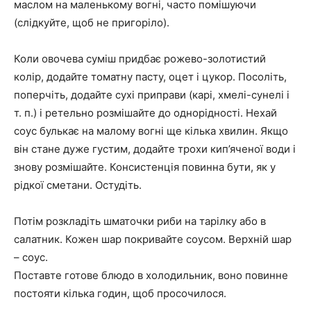
маслом на маленькому вогні, часто помішуючи
(слідкуйте, щоб не пригоріло).
Коли овочева суміш придбає рожево-золотистий
колір, додайте томатну пасту, оцет і цукор. Посоліть,
поперчіть, додайте сухі приправи (карі, хмелі-сунелі і
т. п.) і ретельно розмішайте до однорідності. Нехай
соус булькає на малому вогні ще кілька хвилин. Якщо
він стане дуже густим, додайте трохи кип’яченої води і
знову розмішайте. Консистенція повинна бути, як у
рідкої сметани. Остудіть.
Потім розкладіть шматочки риби на тарілку або в
салатник. Кожен шар покривайте соусом. Верхній шар
– соус.
Поставте готове блюдо в холодильник, воно повинне
постояти кілька годин, щоб просочилося.