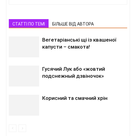
СТАТТІ ПО ТЕМІ
БІЛЬШЕ ВІД АВТОРА
Вегетаріанські щі із квашеної
капусти – смакота!
Гусячий Лук або «жовтий
подснежный дзвіночок»
Корисний та смачний хрін