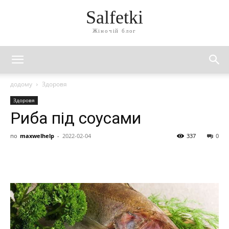
Salfetki
Жіночій блог
додому
Здоровя
Здоровя
Риба під соусами
по
maxwelhelp
-
2022-02-04
337
0