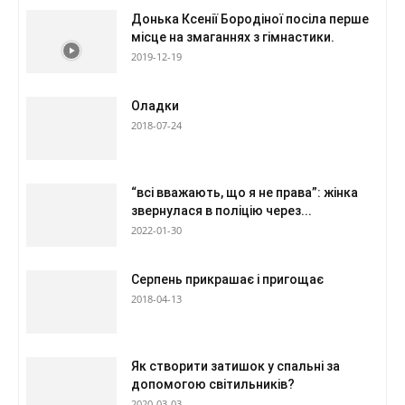
Донька Ксенії Бородіної посіла перше
місце на змаганнях з гімнастики.
2019-12-19
Оладки
2018-07-24
“всі вважають, що я не права”: жінка
звернулася в поліцію через...
2022-01-30
Серпень прикрашає і пригощає
2018-04-13
Як створити затишок у спальні за
допомогою світильників?
2020-03-03