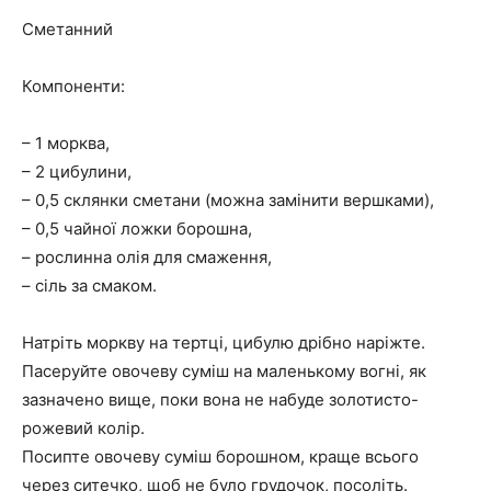
Сметанний
Компоненти:
– 1 морква,
– 2 цибулини,
– 0,5 склянки сметани (можна замінити вершками),
– 0,5 чайної ложки борошна,
– рослинна олія для смаження,
– сіль за смаком.
Натріть моркву на тертці, цибулю дрібно наріжте.
Пасеруйте овочеву суміш на маленькому вогні, як
зазначено вище, поки вона не набуде золотисто-
рожевий колір.
Посипте овочеву суміш борошном, краще всього
через ситечко, щоб не було грудочок, посоліть.