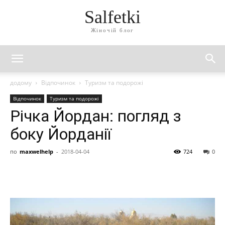
Salfetki
Жіночій блог
додому
Відпочинок
Туризм та подорожі
Відпочинок
Туризм та подорожі
Річка Йордан: погляд з
боку Йорданії
по
maxwelhelp
-
2018-04-04
724
0