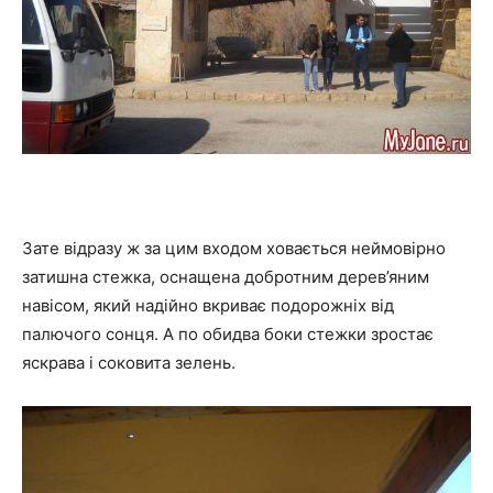
Зате відразу ж за цим входом ховається неймовірно
затишна стежка, оснащена добротним дерев’яним
навісом, який надійно вкриває подорожніх від
палючого сонця. А по обидва боки стежки зростає
яскрава і соковита зелень.