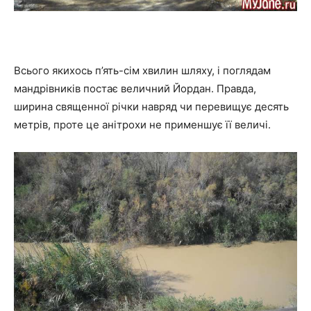
Всього якихось п’ять-сім хвилин шляху, і поглядам
мандрівників постає величний Йордан. Правда,
ширина священної річки навряд чи перевищує десять
метрів, проте це анітрохи не применшує її величі.