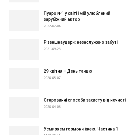
Пуаро №1 у світі і мій улюблений
зарубіжний актор
2022-02-04
Різеншнауцери: незаслужено забуті
2021-09-23
29 квітня – День танцю
2020-05-07
Старовинні способи захисту від нечисті
2020-04-06
Усмиряем гормони їжею. Частина 1