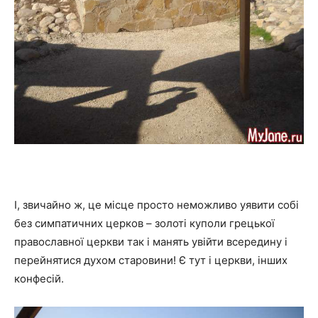
І, звичайно ж, це місце просто неможливо уявити собі
без симпатичних церков – золоті куполи грецької
православної церкви так і манять увійти всередину і
перейнятися духом старовини! Є тут і церкви, інших
конфесій.