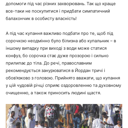
допомоги під час різних захворювань. Так що краще
все-таки не поскупитися і придбати симпатичний
балахончик в особисту власність!
А під час купання важливо подбати про те, щоб під
сорочкою неодмінно було білизна або купальник – в
іншому випадку при виході з води може статися
конфуз, бо сорочка стає дуже прозорою і сильно
прилипає до тіла. До речі, православним
рекомендується занурюватися в Йордан тричі і
обов’язково з головою. Прийнято вважати, що купання
у цій чудовій річці сприяє оздоровленню та духовному
очищенню, а також приносить людині щастя.