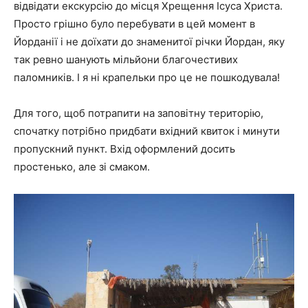
відвідати екскурсію до місця Хрещення Ісуса Христа.
Просто грішно було перебувати в цей момент в
Йорданії і не доїхати до знаменитої річки Йордан, яку
так ревно шанують мільйони благочестивих
паломників. І я ні крапельки про це не пошкодувала!
Для того, щоб потрапити на заповітну територію,
спочатку потрібно придбати вхідний квиток і минути
пропускний пункт. Вхід оформлений досить
простенько, але зі смаком.