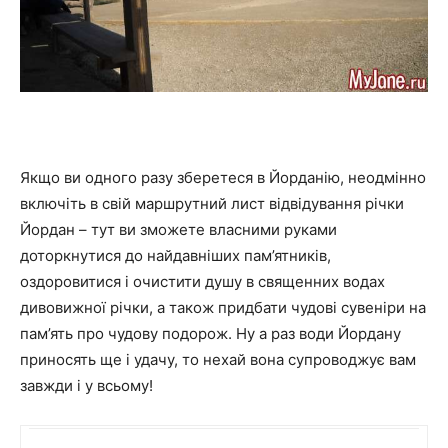
Якщо ви одного разу зберетеся в Йорданію, неодмінно
включіть в свій маршрутний лист відвідування річки
Йордан – тут ви зможете власними руками
доторкнутися до найдавніших пам’ятників,
оздоровитися і очистити душу в священних водах
дивовижної річки, а також придбати чудові сувеніри на
пам’ять про чудову подорож. Ну а раз води Йордану
приносять ще і удачу, то нехай вона супроводжує вам
завжди і у всьому!