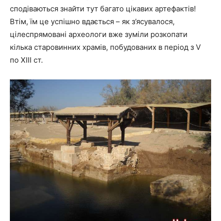
сподіваються знайти тут багато цікавих артефактів!
Втім, їм це успішно вдається – як з’ясувалося,
цілеспрямовані археологи вже зуміли розкопати
кілька старовинних храмів, побудованих в період з V
по XIII ст.