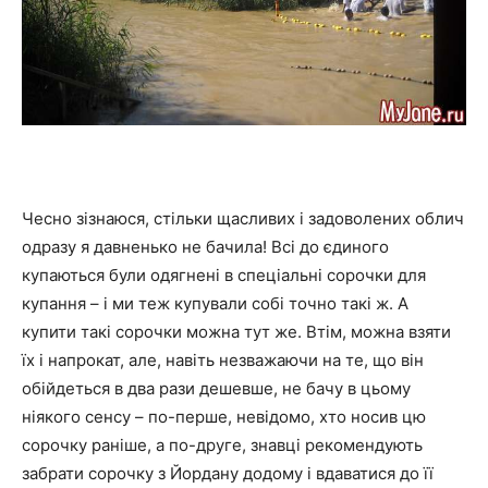
Чесно зізнаюся, стільки щасливих і задоволених облич
одразу я давненько не бачила! Всі до єдиного
купаються були одягнені в спеціальні сорочки для
купання – і ми теж купували собі точно такі ж. А
купити такі сорочки можна тут же. Втім, можна взяти
їх і напрокат, але, навіть незважаючи на те, що він
обійдеться в два рази дешевше, не бачу в цьому
ніякого сенсу – по-перше, невідомо, хто носив цю
сорочку раніше, а по-друге, знавці рекомендують
забрати сорочку з Йордану додому і вдаватися до її