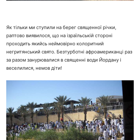
Як тільки ми ступили на берег священної річки,
раптово виявилося, що на ізраїльській стороні
проходить якийсь неймовірно колоритний
негритянський свято. Безтурботні афроамериканці раз
за разом занурювалися в священні води Йордану і
веселилися, немов діти!