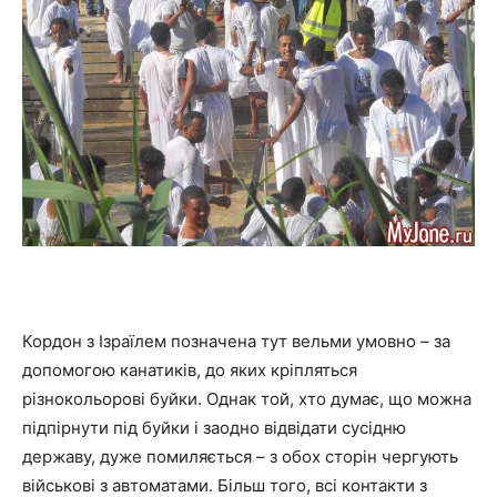
Кордон з Ізраїлем позначена тут вельми умовно – за
допомогою канатиків, до яких кріпляться
різнокольорові буйки. Однак той, хто думає, що можна
підпірнути під буйки і заодно відвідати сусідню
державу, дуже помиляється – з обох сторін чергують
військові з автоматами. Більш того, всі контакти з