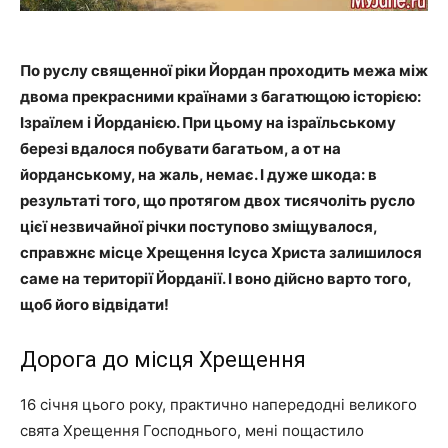
По руслу священної ріки Йордан проходить межа між
двома прекрасними країнами з багатющою історією:
Ізраїлем і Йорданією. При цьому на ізраїльському
березі вдалося побувати багатьом, а от на
йорданському, на жаль, немає. І дуже шкода: в
результаті того, що протягом двох тисячоліть русло
цієї незвичайної річки поступово зміщувалося,
справжнє місце Хрещення Ісуса Христа залишилося
саме на території Йорданії. І воно дійсно варто того,
щоб його відвідати!
Дорога до місця Хрещення
16 січня цього року, практично напередодні великого
свята Хрещення Господнього, мені пощастило