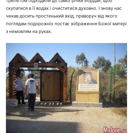
трепетом підходили до самої річки Йордан, щоб
скупатися в її водах і очиститися духовно. І знову нас
чекав досить простенький вхід, праворуч від якого
поглядам подорожніх постає зображення Божої матері
з немовлям на руках.