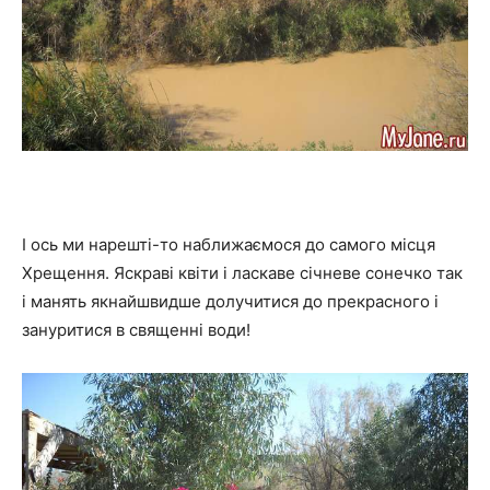
І ось ми нарешті-то наближаємося до самого місця
Хрещення. Яскраві квіти і ласкаве січневе сонечко так
і манять якнайшвидше долучитися до прекрасного і
зануритися в священні води!