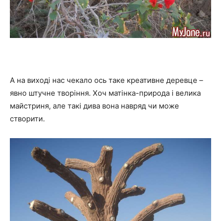
А на виході нас чекало ось таке креативне деревце –
явно штучне творіння. Хоч матінка-природа і велика
майстриня, але такі дива вона навряд чи може
створити.